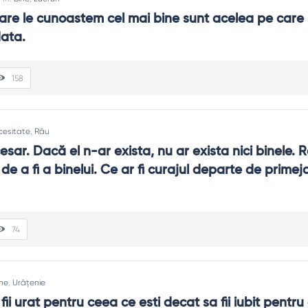
care le cunoastem cel mai bine sunt acelea pe care 
data.
158
cesitate
,
Rău
sar. Dacă el n-ar exista, nu ar exista nici binele. R
de a fi a binelui. Ce ar fi curajul departe de primejdi
74
ine
,
Urâțenie
fii urat pentru ceea ce esti decat sa fii iubit pentru