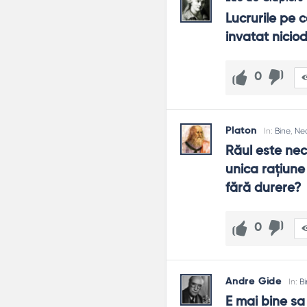
Lucrurile pe 
invatat nicio
0
Platon
In:
Bine
,
Ne
Răul este nece
unica raţiune 
fără durere?
0
Andre Gide
In:
B
E mai bine sa 