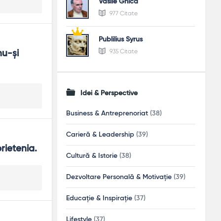
Vasile Ghica
977 Citate
Publilius Syrus
935 Citate
u-şi 
Idei & Perspective
Business & Antreprenoriat
(38)
Carieră & Leadership
(39)
rietenia.
Cultură & Istorie
(38)
Dezvoltare Personală & Motivație
(39)
Educație & Inspirație
(37)
Lifestyle
(37)