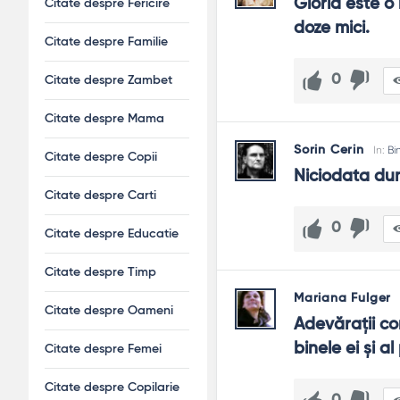
Stabilește limite, spune „nu” când e necesar, cere ajutor a
Gloria este o
Citate despre Fericire
doze mici.
E suficientă intenția bună?
Citate despre Familie
Nu. Măsoară efectul: a ajutat sau a complicat? Caută compe
0
Citate despre Zambet
Cum educ copiii pentru bine?
Prin exemplu constant, ritualuri de generozitate (donații, 
Citate despre Mama
Sorin Cerin
In:
Bi
Citate despre Copii
Niciodata dum
Citate despre Carti
0
Citate despre Educatie
Citate despre Timp
Mariana Fulger
Citate despre Oameni
Adevăraţii con
binele ei şi a
Citate despre Femei
Citate despre Copilarie