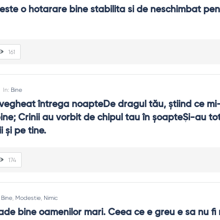
ste o hotarare bine stabilita si de neschimbat pent
161
In:
Bine
 vegheat întrega noapteDe dragul tău, ştiind ce mi-
ine; Crinii au vorbit de chipul tau în şoapteŞi-au tot
 şi pe tine.
174
:
Bine
,
Modestie
,
Nimic
ade bine oamenilor mari. Ceea ce e greu e sa nu fi ni