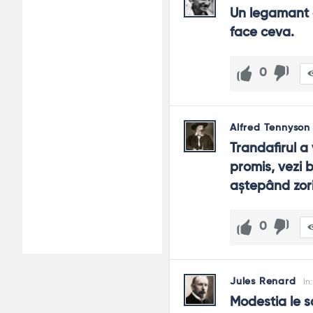
Un legamant e
face ceva.
0
Alfred Tennyson
Trandafirul a
promis, vezi b
aştepând zorii
0
Jules Renard
In
Modestia le s