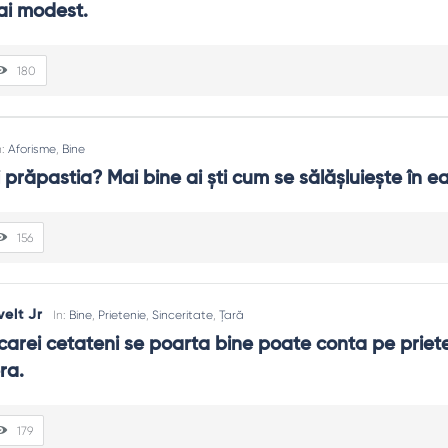
ai modest.
180
n:
Aforisme
,
Bine
 prăpastia? Mai bine ai ști cum se sălășluiește în ea
156
elt Jr
In:
Bine
,
Prietenie
,
Sinceritate
,
Țară
 carei cetateni se poarta bine poate conta pe priete
ra.
179