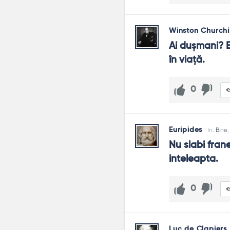
Winston Churchil
Ai dușmani? E
în viață.
0
Euripides
In:
Bine
Nu slabi frane
inteleapta.
0
Luc de Clapiers