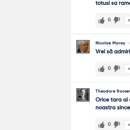
totusi sa ram
0
Nicolae Mareș
I
Vrei să admiri
0
Theodore Roosev
Orice tara ai
noastra since
0