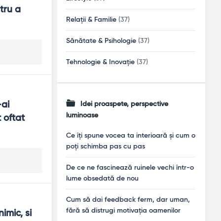
ru a 
Relații & Familie
(37)
Sănătate & Psihologie
(37)
Tehnologie & Inovație
(37)
ai 
Idei proaspete, perspective
luminoase
 oftat 
Ce îți spune vocea ta interioară și cum o
poți schimba pas cu pas
De ce ne fascinează ruinele vechi într-o
lume obsedată de nou
Cum să dai feedback ferm, dar uman,
fără să distrugi motivația oamenilor
mic, si 