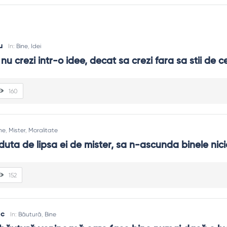
u
In:
Bine
,
Idei
nu crezi intr-o idee, decat sa crezi fara sa stii de ce
160
ne
,
Mister
,
Moralitate
duta de lipsa ei de mister, sa n-ascunda binele nici
validezi, ajuți specific. Binele adevărat nu bagatelizează durerea; 
152
 spune „nu” unei dependențe, a trasa limite pentru a proteja. Fer
ac
In:
Băutură
,
Bine