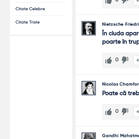
0
Citate Celebre
Citate Triste
Nietzsche Friedr
În ciuda apar
poarte în trup 
Adv
0
120x600
Nicolas Chamfor
Poate că treb
0
Gandhi Mahatm