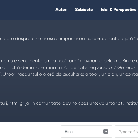
Citate.ro
Citate.ro
Autori
Subiecte
Idei & Perspective
Navigation
e celebre despre bine unesc compasiunea cu competența: ajută în mo
ea nu e sentimentalism, ci hotărâre în favoarea celuilalt. Binele 
ță, mai multă demnitate, mai multă libertate responsabilă.Genero
neori răspunsul e o oră de ascultare; alteori, un plan, un contact
sturi, ritm, grijă. În comunitate, devine coeziune: voluntariat, instit
i realist, repari când ai greșit.Etica binelui nu exclude fermitat
arține aceleiași familii morale.