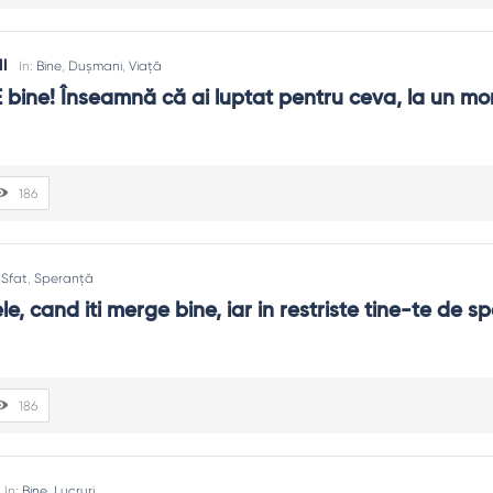
l
In:
Bine
,
Dușmani
,
Viață
 bine! Înseamnă că ai luptat pentru ceva, la un mo
186
,
Sfat
,
Speranță
le, cand iti merge bine, iar in restriste tine-te de s
186
In:
Bine
,
Lucruri