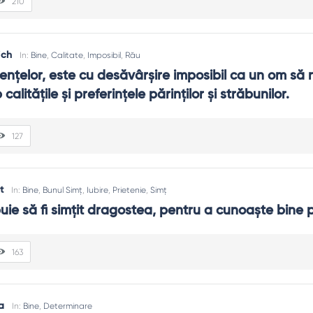
210
ich
In:
Bine
,
Calitate
,
Imposibil
,
Rău
enţelor, este cu desăvârşire imposibil ca un om să n
calităţile şi preferinţele părinţilor şi străbunilor.
127
t
In:
Bine
,
Bunul Simț
,
Iubire
,
Prietenie
,
Simț
uie să fi simţit dragostea, pentru a cunoaşte bine p
163
a
In:
Bine
,
Determinare