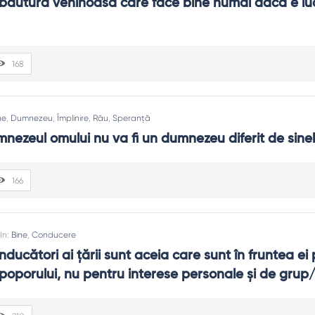
ltora. Binele durabil are ritm: odihnă, delegare, comunitate.
 băutură veninoasă care face bine numai dacă e lua
tență și feedback; ajustează. Intenția fără rezultat nu e criter
168
voluntariat), discuții despre consecințe și demnitate. Binele se în
ne
,
Dumnezeu
,
Împlinire
,
Rău
,
Speranță
nezeul omului nu va fi un dumnezeu diferit de sinel
166
In:
Bine
,
Conducere
ducători ai ţării sunt aceia care sunt în fruntea ei 
l poporului, nu pentru interese personale şi de grup