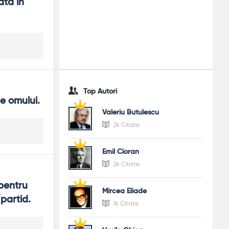
tă în 
iu suficient.
vață făcând.
Top Autori
e omului.
Valeriu Butulescu
2k Citate
Emil Cioran
2k Citate
pentru 
Mircea Eliade
/partid.
1k Citate