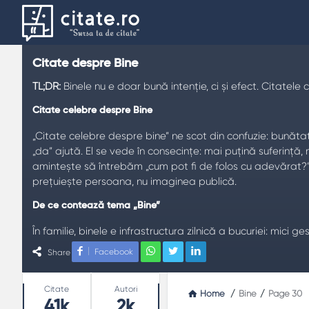
Citate despre Bine
TL;DR:
Binele nu e doar bună intenție, ci și efect. Citatel
Citate celebre despre Bine
„Citate celebre despre bine” ne scot din confuzie: bunătat
„da” ajută. El se vede în consecințe: mai puțină suferin
amintește să întrebăm „cum pot fi de folos cu adevărat?”. U
prețuiește persoana, nu imaginea publică.
De ce contează tema „Bine”
În familie, binele e infrastructura zilnică a bucuriei: mici ge
mai ales pot standardiza gesturi: răspunzi la timp, promiț
Facebook
Share
sau abuz este tot un act de bine. Adevărul spus cu grijă ap
Stats
Teme frecvente
Citate
Autori
Home
/
Bine
/
Page 30
41k
2k