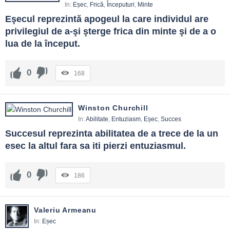
In:
Eșec
,
Frică
,
Începuturi
,
Minte
Eşecul reprezintă apogeul la care individul are 
privilegiul de a-şi şterge frica din minte şi de a o 
lua de la început.
0
168
Winston Churchill
In:
Abilitate
,
Entuziasm
,
Eșec
,
Succes
Succesul reprezinta abilitatea de a trece de la un 
esec la altul fara sa iti pierzi entuziasmul.
0
186
Valeriu Armeanu
In:
Eșec