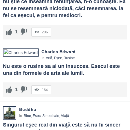
nu ştie ce înseamnă renunţarea, n-o cunoaşte. Ea 
nu se resemnează niciodată, căci resemnarea, la 
fel ca eşecul, e pentru mediocri.
1
206
Charles Edward
In:
Artă
,
Eșec
,
Rușine
Nu este o rusine sa ai un insucces. Esecul este 
una din formele de arta ale lumii.
1
164
Buddha
In:
Bine
,
Eșec
,
Sinceritate
,
Viață
Singurul eşec real din viaţă este să nu fii sincer 