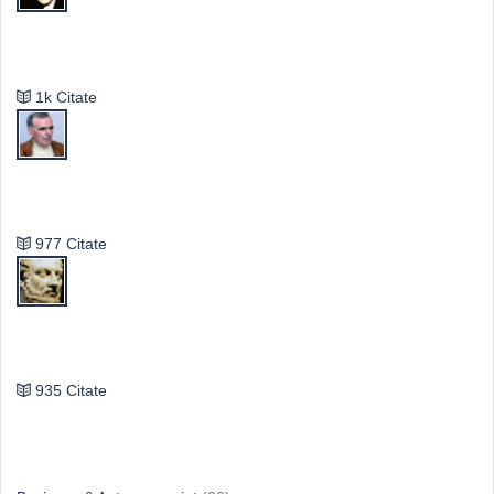
Mircea Eliade
1k Citate
Vasile Ghica
977 Citate
Publilius Syrus
935 Citate
Idei & Perspective