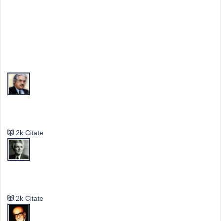
Top Autori
Valeriu Butulescu
2k Citate
Emil Cioran
2k Citate