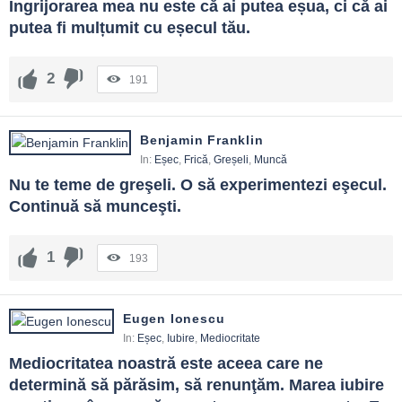
Îngrijorarea mea nu este că ai putea eșua, ci că ai 
putea fi mulțumit cu eșecul tău.
2
191
Benjamin Franklin
In:
Eșec
,
Frică
,
Greșeli
,
Muncă
Nu te teme de greşeli. O să experimentezi eşecul. 
Continuă să munceşti.
1
193
Eugen Ionescu
In:
Eșec
,
Iubire
,
Mediocritate
Mediocritatea noastră este aceea care ne 
determină să părăsim, să renunţăm. Marea iubire 