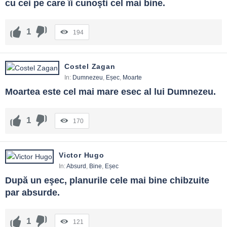
cu cei pe care îi cunoşti cel mai bine.
1
194
Costel Zagan
In:
Dumnezeu
,
Eșec
,
Moarte
Moartea este cel mai mare esec al lui Dumnezeu.
1
170
Victor Hugo
In:
Absurd
,
Bine
,
Eșec
După un eşec, planurile cele mai bine chibzuite 
par absurde.
1
121