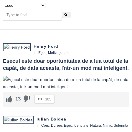
Henry Ford
In:
Eșec
,
Motivaționale
Eșecul este doar oportunitatea de a lua totul de la 
capăt, de data aceasta, într-un mod mai inteligent.
13
305
Iulian Boldea
In:
Corp
,
Durere
,
Eșec
,
Identitate
,
Natură
,
Nimic
,
Suferința