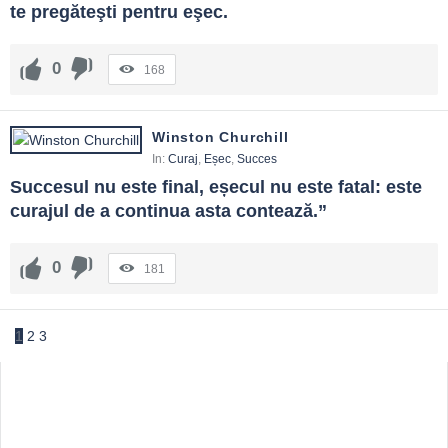
te pregăteşti pentru eşec.
0
168
Winston Churchill
In:
Curaj
,
Eșec
,
Succes
Succesul nu este final, eșecul nu este fatal: este 
curajul de a continua asta contează.”
0
181
1
2
3
Sidebar
Adv
250x250