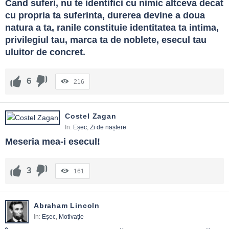
Cand suferi, nu te identifici cu nimic altceva decat 
cu propria ta suferinta, durerea devine a doua 
natura a ta, ranile constituie identitatea ta intima, 
privilegiul tau, marca ta de noblete, esecul tau 
uluitor de concret.
6
216
Costel Zagan
In:
Eșec
,
Zi de naștere
Meseria mea-i esecul!
3
161
Abraham Lincoln
In:
Eșec
,
Motivație