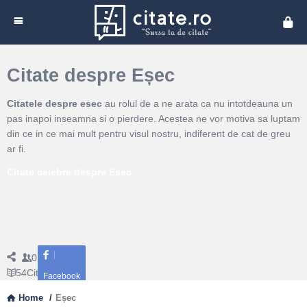
Cita
Citate despre Eșec
Citatele despre esec
au rolul de a ne arata ca nu intotdeauna un
pas inapoi inseamna si o pierdere. Acestea ne vor motiva sa luptam
din ce in ce mai mult pentru visul nostru, indiferent de cat de greu
ar fi.
Citate celebre despre Esec
0
Followers
54
Citate
Facebook
Home
/
Eșec