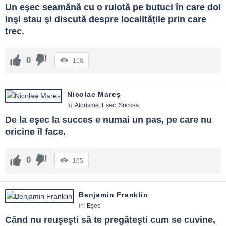
Un eşec seamănă cu o rulotă pe butuci în care doi 
inşi stau şi discută despre localităţile prin care 
trec.
0
198
Nicolae Mareș
In:
Aforisme
,
Eșec
,
Succes
De la eşec la succes e numai un pas, pe care nu 
oricine îl face.
0
165
Benjamin Franklin
In:
Eșec
Când nu reuşeşti să te pregăteşti cum se cuvine, 