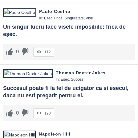
Paulo Coelho
In:
Eșec
,
Frică
,
Singurătate
,
Vise
Un singur lucru face visele imposibile: frica de 
eşec.
0
112
Thomas Dexter Jakes
In:
Eșec
,
Succes
Succesul poate fi la fel de ucigator ca si esecul, 
daca nu esti pregatit pentru el.
0
190
Napoleon Hill