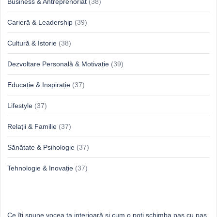
Business & Antreprenoriat
(38)
Carieră & Leadership
(39)
Cultură & Istorie
(38)
Dezvoltare Personală & Motivație
(39)
Educație & Inspirație
(37)
Lifestyle
(37)
Relații & Familie
(37)
Sănătate & Psihologie
(37)
Tehnologie & Inovație
(37)
Idei proaspete, perspective luminoase
Ce îți spune vocea ta interioară și cum o poți schimba pas cu pas