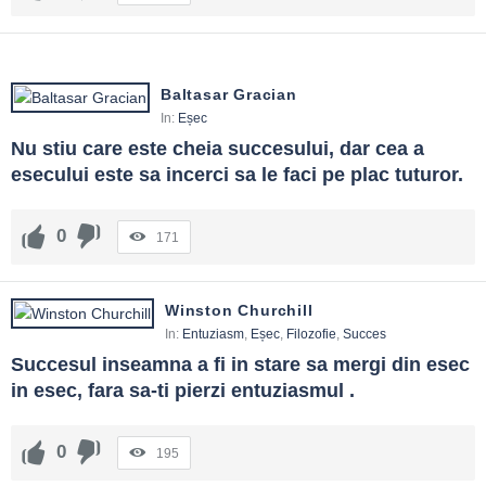
Baltasar Gracian
In:
Eșec
Nu stiu care este cheia succesului, dar cea a 
esecului este sa incerci sa le faci pe plac tuturor.
0
171
Winston Churchill
In:
Entuziasm
,
Eșec
,
Filozofie
,
Succes
Succesul inseamna a fi in stare sa mergi din esec 
in esec, fara sa-ti pierzi entuziasmul .
0
195