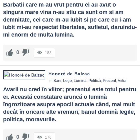
Barbatii care m-au vrut pentru ei au avut o 
singura mare vina n-au stiu ca sunt om si am 
demnitate, cei care m-au iubit si pe care eu i-am 
iubit mi-au respectat libertatea, sufletul, daruindu-
mi enorm de multa lumina.
0
188
Honoré de Balzac
In:
Bani
,
Lege
,
Lumină
,
Politică
,
Prezent
,
Viitor
Avarii nu cred în viitor; prezentul este totul pentru 
ei. Această constatare aruncă o lumină 
îngrozitoare asupra epocii actuale când, mai mult 
decât în oricare alte vremuri, banul domină legile, 
politica, moravurile.
0
176