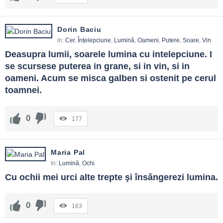
Dorin Baciu
In:
Cer
,
Înțelepciune
,
Lumină
,
Oameni
,
Putere
,
Soare
,
Vin
Deasupra lumii, soarele lumina cu intelepciune. I 
se scursese puterea in grane, si in vin, si in 
oameni. Acum se misca galben si ostenit pe cerul 
toamnei.
0
177
Maria Pal
In:
Lumină
,
Ochi
Cu ochii mei urci alte trepte şi însângerezi lumina.
0
163