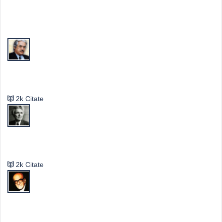
Top Autori
Valeriu Butulescu
2k Citate
Emil Cioran
2k Citate
Mircea Eliade