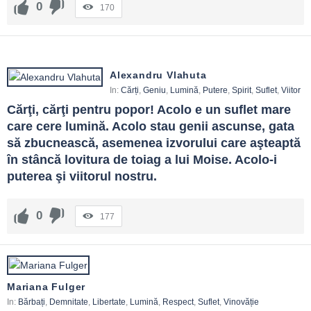
0
170
Alexandru Vlahuta
In:
Cărți
,
Geniu
,
Lumină
,
Putere
,
Spirit
,
Suflet
,
Viitor
Cărţi, cărţi pentru popor! Acolo e un suflet mare 
care cere lumină. Acolo stau genii ascunse, gata 
să zbucnească, asemenea izvorului care aşteaptă 
în stâncă lovitura de toiag a lui Moise. Acolo-i 
puterea şi viitorul nostru.
0
177
Mariana Fulger
In:
Bărbați
,
Demnitate
,
Libertate
,
Lumină
,
Respect
,
Suflet
,
Vinovăție