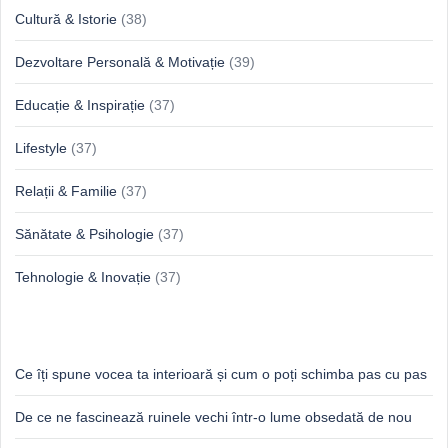
Cultură & Istorie
(38)
Dezvoltare Personală & Motivație
(39)
Educație & Inspirație
(37)
Lifestyle
(37)
Relații & Familie
(37)
Sănătate & Psihologie
(37)
Tehnologie & Inovație
(37)
Idei proaspete, perspective luminoase
Ce îți spune vocea ta interioară și cum o poți schimba pas cu pas
De ce ne fascinează ruinele vechi într-o lume obsedată de nou