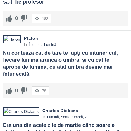
sa-ti fie profesor
Aprinde o lumină mică zilnic: un gest, un cuvânt bun.
FAQ și reflecții finale
0
182
Cum ofer lumină fără a judeca?
Descrii faptele, pui întrebări sincere, propui o cale și rămâi
Platon
disponibil.
In:
Întuneric
,
Lumină
Nu contează cât de tare te lupţi cu întunericul, 
Ce fac când eu nu văd clar?
fiecare lumină aruncă o umbră, şi cu cât te 
Încetinești, ceri ajutor, formulezi ipoteze și testezi pe scară mică.
apropii de lumină, cu atât umbra devine mai 
întunecată.
E bine să spun tot adevărul imediat?
Spui adevărul potrivit la timpul potrivit, cu grijă pentru consecințe și
oameni.
0
78
Cum devin mai clar în vorbire?
Scrii înainte de a vorbi, tai surplusul și folosești exemple concrete.
Charles Dickens
In:
Lumină
,
Soare
,
Umbră
,
Zi
Lumina și speranța sunt naive?
Era una din acele zile de martie când soarele 
Nu, dacă includ realitatea întreagă. Ele curagiază acțiunea, nu o