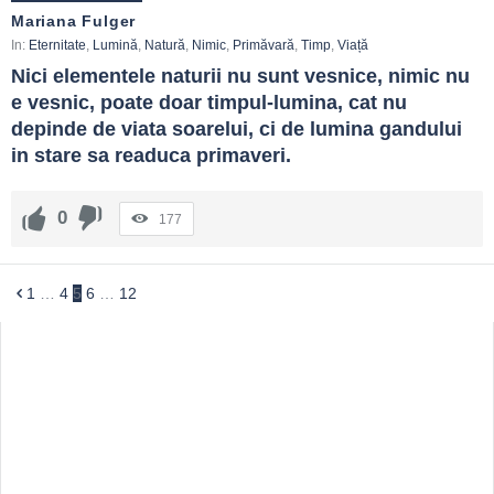
Mariana Fulger
In:
Eternitate
,
Lumină
,
Natură
,
Nimic
,
Primăvară
,
Timp
,
Viață
Nici elementele naturii nu sunt vesnice, nimic nu 
e vesnic, poate doar timpul-lumina, cat nu 
depinde de viata soarelui, ci de lumina gandului 
in stare sa readuca primaveri.
0
177
1
…
4
5
6
…
12
Sidebar
Adv
250x250