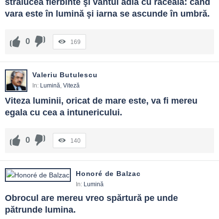
strălucea fierbinte şi vântul adia cu răceală: când 
anulează.
vara este în lumină şi iarna se ascunde în umbră.
0
169
Valeriu Butulescu
In:
Lumină
,
Viteză
Viteza luminii, oricat de mare este, va fi mereu 
egala cu cea a intunericului.
0
140
Honoré de Balzac
In:
Lumină
Obrocul are mereu vreo spărtură pe unde 
pătrunde lumina.