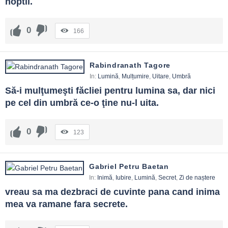
noptii.
0
166
Rabindranath Tagore
In:
Lumină
,
Mulțumire
,
Uitare
,
Umbră
Să-i mulţumeşti făcliei pentru lumina sa, dar nici 
pe cel din umbră ce-o ţine nu-l uita.
0
123
Gabriel Petru Baetan
In:
Inimă
,
Iubire
,
Lumină
,
Secret
,
Zi de naștere
vreau sa ma dezbraci de cuvinte pana cand inima 
mea va ramane fara secrete.