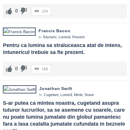
0
154
Francis Bacon
In:
Întuneric
,
Lumină
,
Prezent
Pentru ca lumina sa straluceasca atat de intens, 
intunericul trebuie sa fie prezent.
0
168
Jonathan Swift
In:
Cugetare
,
Lumină
,
Minte
,
Soare
S-ar putea ca mintea noastra, cugetand asupra 
tuturor lucrurilor, sa se asemene cu soarele, care 
nu poate lumina jumatate din globul pamantesc 
fara a lasa cealalta jumatate cufundata in beznele 