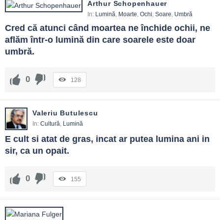
Arthur Schopenhauer
In:
Lumină
,
Moarte
,
Ochi
,
Soare
,
Umbră
Cred că atunci când moartea ne închide ochii, ne 
aflăm într-o lumină din care soarele este doar 
umbră.
0
128
Valeriu Butulescu
In:
Cultură
,
Lumină
E cult si atat de gras, incat ar putea lumina ani in 
sir, ca un opait.
0
155