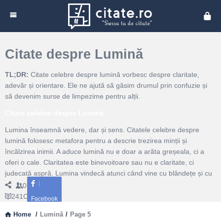
Cita
Citate despre Lumină
TL;DR:
Citate celebre despre lumină vorbesc despre claritate,
adevăr și orientare. Ele ne ajută să găsim drumul prin confuzie și
să devenim surse de limpezime pentru alții.
Citate celebre despre Lumină
Lumina înseamnă vedere, dar și sens. Citatele celebre despre
lumină folosesc metafora pentru a descrie trezirea minții și
încălzirea inimii. A aduce lumină nu e doar a arăta greșeala, ci a
oferi o cale. Claritatea este binevoitoare sau nu e claritate, ci
judecată aspră. Lumina vindecă atunci când vine cu blândețe și cu
speranță.Există și un ritm al luminii: răsar idei după perioade de
0
Followers
întuneric creativ. Când totul pare ceață, răbdarea devine lampă de
241
Citate
Facebook
veghe. Citatele ne încurajează să aprindem lumini mici: un gest de
Home
/
Lumină
/
Page 5
bunătate, o explicație simplă, o fereastră deschisă spre dialog.