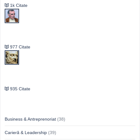
1k Citate
Vasile Ghica
977 Citate
Publilius Syrus
935 Citate
Idei & Perspective
Business & Antreprenoriat
(38)
Carieră & Leadership
(39)