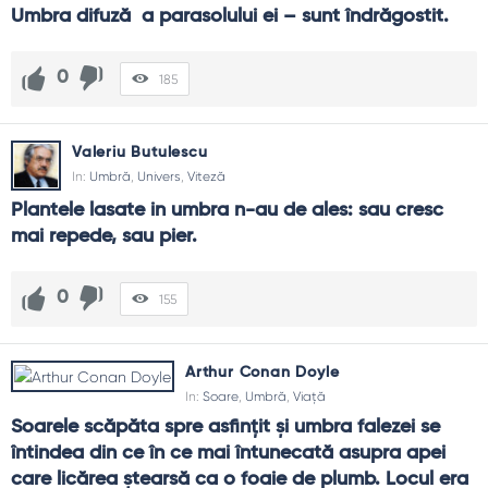
Practică nuanța în judecăți.
Umbra difuză  a parasolului ei – sunt îndrăgostit.
FAQ și reflecții finale
0
185
De ce am nevoie de umbră?
Pentru odihnă și măsură. Nimic bun nu crește în soare
necruțător continuu.
Valeriu Butulescu
In:
Umbră
,
Univers
,
Viteză
Cum îmi lucrez părțile din umbră?
Plantele lasate in umbra n-au de ales: sau cresc 
Le numești, ceri oglindă sinceră și exersezi comportamente
alternative.
mai repede, sau pier.
Nu e mai bine doar lumină?
0
155
Excesul arde. Umbra oferă răcoare, ritm și siguranță.
Cum evit proiecțiile?
Asumă-ți vulnerabilitățile și întreabă ce parte din tine te
Arthur Conan Doyle
deranjează la celălalt.
In:
Soare
,
Umbră
,
Viață
Soarele scăpăta spre asfinţit şi umbra falezei se 
Ce înseamnă transparență sănătoasă?
întindea din ce în ce mai întunecată asupra apei 
Lumina potrivită pentru control și încredere, nu exhibiționism.
care licărea ştearsă ca o foaie de plumb. Locul era 