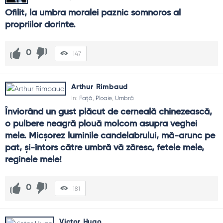
Ofilit, la umbra moralei paznic somnoros al 
propriilor dorinte.
0
147
Arthur Rimbaud
In:
Față
,
Ploaie
,
Umbră
Înviorând un gust plăcut de cerneală chinezească, 
o pulbere neagră plouă molcom asupra veghei 
mele. Micşorez luminile candelabrului, mă-arunc pe 
pat, şi-întors către umbră vă zăresc, fetele mele, 
reginele mele!
0
181
Victor Hugo