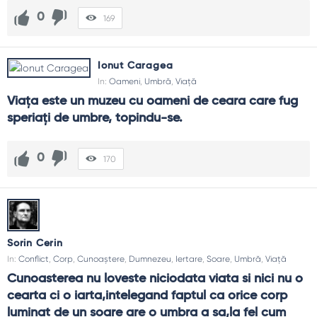
0
169
Ionut Caragea
In:
Oameni
,
Umbră
,
Viață
Viața este un muzeu cu oameni de ceara care fug 
speriați de umbre, topindu-se.
0
170
Sorin Cerin
In:
Conflict
,
Corp
,
Cunoaștere
,
Dumnezeu
,
Iertare
,
Soare
,
Umbră
,
Viață
Cunoasterea nu loveste niciodata viata si nici nu o 
cearta ci o iarta,intelegand faptul ca orice corp 
luminat de un soare are o umbra a sa,la fel cum 