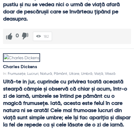
pustiu şi nu se vedea nici o urmă de viaţă afară 
doar de pescăruşii care se învârteau ţipând pe 
deasupra.
0
182
Charles Dickens
In:
Frumusețe
,
Lucruri
,
Natură
,
Pământ
,
Uitare
,
Umbră
,
Viață
,
Viteză
Uită-te in jur, cuprinde cu privirea toată această 
stearpă câmpie şi observă că chiar şi acum, într-o 
zi de iarnă, umbrele se întind pe pământ cu o 
magică frumuseţe. Iată, acesta este felul în care 
natura ni se arată! Cele mai frumoase lucruri din 
viaţă sunt simple umbre; ele îşi fac apariţia şi dispar 
la fel de repede ca şi cele lăsate de o zi de iarnă.