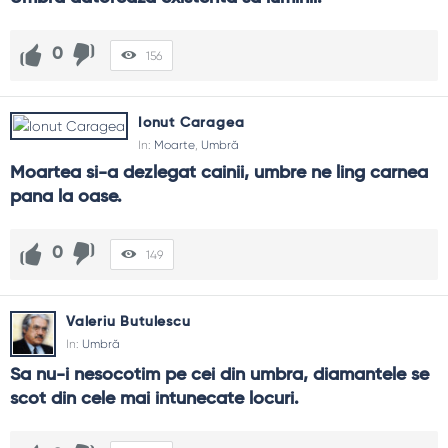
0
156
Ionut Caragea
In:
Moarte
,
Umbră
Moartea si-a dezlegat cainii, umbre ne ling carnea 
pana la oase.
0
149
Valeriu Butulescu
In:
Umbră
Sa nu-i nesocotim pe cei din umbra, diamantele se 
scot din cele mai intunecate locuri.