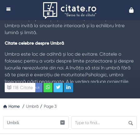
Citate despre Umbră
Cita
TL;DR:
Citatele celebre despre umbră explorează
ambivalența: protecție și ascundere, răcoare și frică.
Umbra invită la sinceritate interioară și la echilibru între
lumină și limită.
Citate celebre despre Umbră
Umbra este loc de odihnă și loc de evitare. Citatele o
folosesc pentru a vorbi despre limite protectoare și despre
lucrurile nerezolvate din noi. A învăța să stai în umbră fără
să te pierzi e exercițiu de maturitate.Psihologic, umbra
înseamnă părți neasumate. A le vedea reduce proiecțiile
118
Citate
Facebook
asupra altora. Curajul nu e numai lumină, ci și coborâre în
propriul subsol.Social, umbra desemnează zonele opace
ale puterii. Citatele cer transparență: lumina nu e
Home
/
Umbră
/
Page 3
spectacol, ci control public.Ecologic, umbra este necesară
vieții: răcoare, echilibru, alternanță. Excesul de lumină arde.
Măsura este virtute practicată.Arta folosește contrastul
lumină–umbră pentru profunzime. La fel, viața capătă relief
când nu fugim de nuanțe.