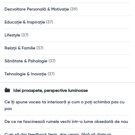
Dezvoltare Personală & Motivație
(39)
Educație & Inspirație
(37)
Lifestyle
(37)
Relații & Familie
(37)
Sănătate & Psihologie
(37)
Tehnologie & Inovație
(37)
Idei proaspete, perspective luminoase
Ce îți spune vocea ta interioară și cum o poți schimba pas cu
pas
De ce ne fascinează ruinele vechi într-o lume obsedată de nou
Cum să dai feedback ferm, dar uman, fără să distrugi