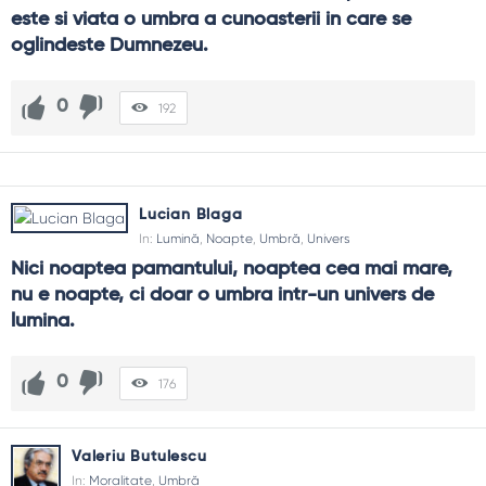
este si viata o umbra a cunoasterii in care se 
oglindeste Dumnezeu.
0
192
Lucian Blaga
In:
Lumină
,
Noapte
,
Umbră
,
Univers
Nici noaptea pamantului, noaptea cea mai mare, 
nu e noapte, ci doar o umbra intr-un univers de 
lumina.
0
176
Valeriu Butulescu
In:
Moralitate
,
Umbră