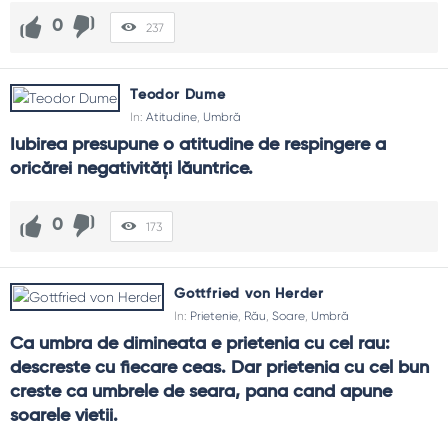
0
237
Teodor Dume
In:
Atitudine
,
Umbră
Iubirea presupune o atitudine de respingere a 
oricărei negativităţi lăuntrice.
0
173
Gottfried von Herder
In:
Prietenie
,
Rău
,
Soare
,
Umbră
Ca umbra de dimineata e prietenia cu cel rau: 
descreste cu fiecare ceas. Dar prietenia cu cel bun 
creste ca umbrele de seara, pana cand apune 
soarele vietii.