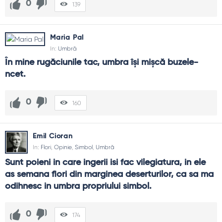
0
139
Maria Pal
In:
Umbră
În mine rugăciunile tac, umbra îşi mişcă buzele-
ncet.
0
160
Emil Cioran
In:
Flori
,
Opinie
,
Simbol
,
Umbră
Sunt poieni in care ingerii isi fac vilegiatura, in ele 
as semana flori din marginea deserturilor, ca sa ma 
odihnesc in umbra propriului simbol.
0
174