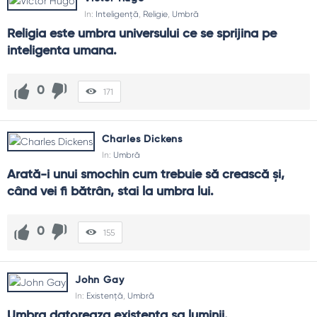
In:
Inteligență
,
Religie
,
Umbră
Religia este umbra universului ce se sprijina pe 
inteligenta umana.
0
171
Charles Dickens
In:
Umbră
Arată-i unui smochin cum trebuie să crească şi, 
când vei fi bătrân, stai la umbra lui.
0
155
John Gay
In:
Existență
,
Umbră
Umbra datoreaza existenta sa luminii.