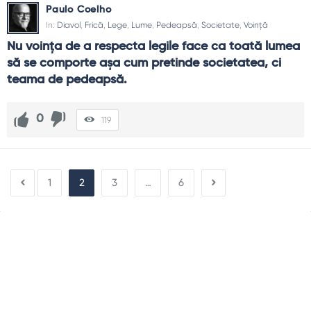
Paulo Coelho
In:
Diavol
,
Frică
,
Lege
,
Lume
,
Pedeapsă
,
Societate
,
Voință
Nu voinţa de a respecta legile face ca toată lumea 
să se comporte aşa cum pretinde societatea, ci 
teama de pedeapsă.
0
119
1
2
3
…
6
Sidebar
Adv
250x250