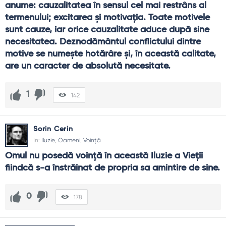
anume: cauzalitatea în sensul cel mai restrâns al 
termenului; excitarea şi motivaţia. Toate motivele 
sunt cauze, iar orice cauzalitate aduce după sine 
necesitatea. Deznodământul conflictului dintre 
motive se numeşte hotărâre şi, în această calitate, 
are un caracter de absolută necesitate.
1
142
Sorin Cerin
In:
Iluzie
,
Oameni
,
Voință
Omul nu posedă voință în această Iluzie a Vieții 
fiindcă s-a înstrăinat de propria sa amintire de sine.
0
178