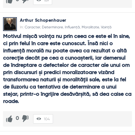
169
Arthur Schopenhauer
In:
Caracter
,
Determinare
,
Influență
,
Moralitate
,
Voință
Motivul mişcă voinţa nu prin ceea ce este el în sine, 
ci prin felul în care este cunoscut. Însă nici o 
influenţă morală nu poate avea ca rezultat o altă 
corecţie decât pe cea a cunoaşterii, iar demersul 
de îndreptare a defectelor de caracter ale unui om 
prin discursuri şi predici moralizatoare vizând 
transformarea naturii şi moralităţii sale, este la fel 
de iluzoriu ca tentativa de determinare a unui 
stejar, printr-o îngrijire desăvârşită, să dea caise ca 
roade.
0
104