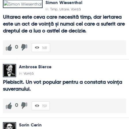
Simon Wiesenthal
In:
Timp
,
Uitare
,
Voință
Uitarea este ceva care necesită timp, dar iertarea 
este un act de voinţă şi numai cel care a suferit are 
dreptul de a lua o astfel de decizie.
0
168
Ambrose Bierce
In:
Voință
Plebiscit. Un vot popular pentru a constata voinţa 
suveranului.
0
159
Sorin Cerin