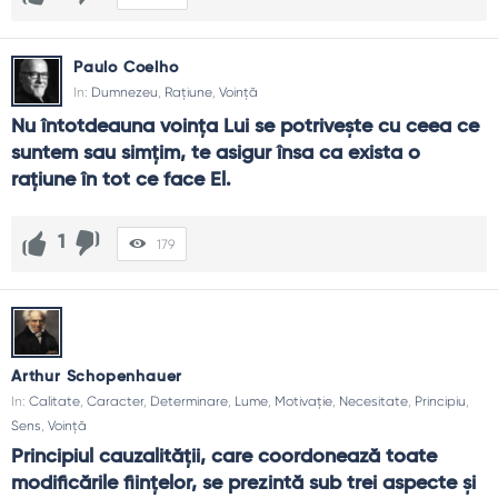
Cum revin după eșec?
Fără dramă: reiei azi, micșorezi sarcina, păstrezi ritmul.
Paulo Coelho
In:
Dumnezeu
,
Rațiune
,
Voință
Are sens „disciplină fără motivație”?
Nu întotdeauna voința Lui se potrivește cu ceea ce 
Da. Motivația vine adesea după ce începi, nu înainte.
suntem sau simțim, te asigur însa ca exista o 
Cât să mă forțez?
rațiune în tot ce face El.
Suficient cât să crești, nu cât să cedezi. Disconfortul util, nu
trauma.
1
179
Tribul chiar contează?
Da. Oamenii din jur îți setează standardele implicite.
Arthur Schopenhauer
In:
Calitate
,
Caracter
,
Determinare
,
Lume
,
Motivație
,
Necesitate
,
Principiu
,
Sens
,
Voință
Principiul cauzalităţii, care coordonează toate 
modificările fiinţelor, se prezintă sub trei aspecte şi 