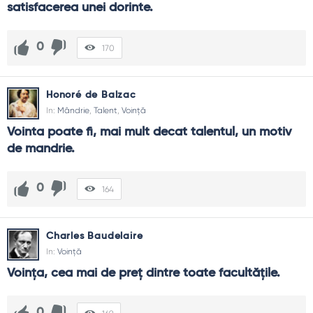
satisfacerea unei dorinte.
0
170
Honoré de Balzac
In:
Mândrie
,
Talent
,
Voință
Vointa poate fi, mai mult decat talentul, un motiv 
de mandrie.
0
164
Charles Baudelaire
In:
Voință
Voinţa, cea mai de preţ dintre toate facultăţile.
0