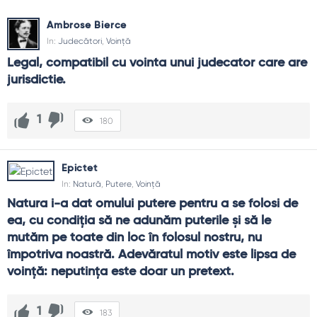
Ritual
: automatizează.
Ambrose Bierce
Mediu
: aranjare inteligentă.
In:
Judecători
,
Voință
Promisiuni
: accountability.
Adaptare
: flexibilitate.
Legal, compatibil cu vointa unui judecator care are 
Odihnă
: refacere necesară.
jurisdictie.
Răbdare
: progres lent.
Scop
: sens la mijloc.
1
Trib
: influență socială.
180
Ghid de folosire
Leagă sarcina de o oră fixă.
Epictet
Ascunde tentațiile.
In:
Natură
,
Putere
,
Voință
Spune unui prieten ce vei face.
Natura i-a dat omului putere pentru a se folosi de 
Planifică pauzele.
ea, cu condiţia să ne adunăm puterile şi să le 
Revizuiește săptămânal.
mutăm pe toate din loc în folosul nostru, nu 
împotriva noastră. Adevăratul motiv este lipsa de 
FAQ și reflecții finale
voinţă: neputinţa este doar un pretext.
De ce „nu am voință”?
Probabil te bazezi doar pe impuls. Proiectează mediul și fă
1
183
pașii mici inevitabili.