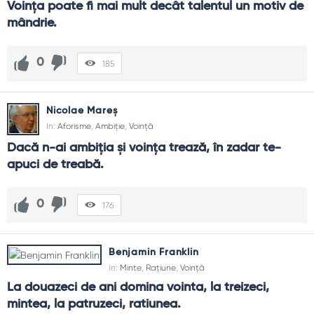
Voinţa poate fi mai mult decât talentul un motiv de 
mândrie.
0
185
Nicolae Mareș
In:
Aforisme
,
Ambiție
,
Voință
Dacă n-ai ambiția și voința trează, în zadar te-
apuci de treabă.
0
176
Benjamin Franklin
In:
Minte
,
Rațiune
,
Voință
La douazeci de ani domina vointa, la treizeci, 
mintea, la patruzeci, ratiunea.