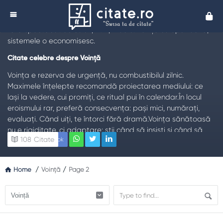
Citate despre Vointa
Cita
TL;DR:
Citatele celebre despre voință arată că decizia ține
fără spectacol: obiceiuri, ritm, mediu. Voința se epuizează;
sistemele o economisesc.
Citate celebre despre Voință
Voința e rezerva de urgență, nu combustibilul zilnic.
Maximele înțelepte recomandă proiectarea mediului: ce
lași la vedere, cui promiți, ce ritual pui în calendar.În locul
eroismului rar, preferă consecvența: pași mici, numărați,
evaluați. Când uiți, te întorci fără dramă.Voința sănătoasă
nu e rigiditate, ci adaptare: știi când să insiști și când să
108
Citate
Facebook
schimbi metoda. Opririle protejează mersul.Grupul potrivit
multiplică voința; cel greșit o scurge. Alege-ți tribul.
De ce contează tema Voință
Home
/
Voință
/
Page 2
Fără ea, planurile rămân în caiet. Cu ea, devin ritmuri care
construiesc viață bună.
Teme frecvente