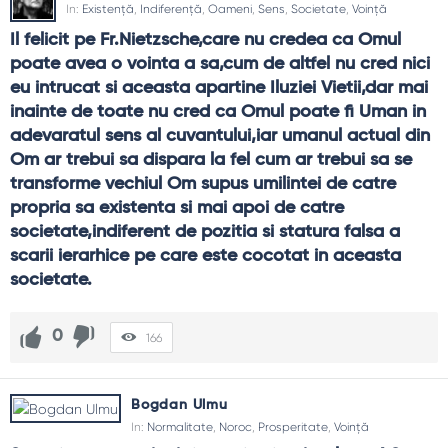
In:
Existență
,
Indiferență
,
Oameni
,
Sens
,
Societate
,
Voință
Il felicit pe Fr.Nietzsche,care nu credea ca Omul 
poate avea o vointa a sa,cum de altfel nu cred nici 
eu intrucat si aceasta apartine Iluziei Vietii,dar mai 
inainte de toate nu cred ca Omul poate fi Uman in 
adevaratul sens al cuvantului,iar umanul actual din 
Om ar trebui sa dispara la fel cum ar trebui sa se 
transforme vechiul Om supus umilintei de catre 
propria sa existenta si mai apoi de catre 
societate,indiferent de pozitia si statura falsa a 
scarii ierarhice pe care este cocotat in aceasta 
societate.
0
166
Bogdan Ulmu
In:
Normalitate
,
Noroc
,
Prosperitate
,
Voință