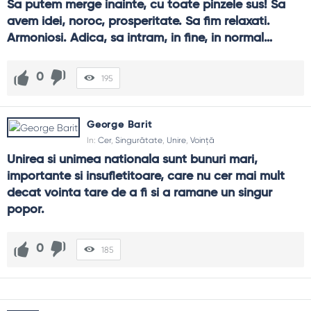
Sa putem merge inainte, cu toate pinzele sus! Sa 
avem idei, noroc, prosperitate. Sa fim relaxati. 
Armoniosi. Adica, sa intram, in fine, in normal…
0
195
George Barit
In:
Cer
,
Singurătate
,
Unire
,
Voință
Unirea si unimea nationala sunt bunuri mari, 
importante si insufletitoare, care nu cer mai mult 
decat vointa tare de a fi si a ramane un singur 
popor.
0
185