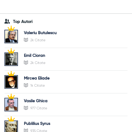
Top Autori
Valeriu Butulescu
2k Citate
Emil Cioran
2k Citate
Mircea Eliade
1k Citate
Vasile Ghica
977 Citate
Publilius Syrus
935 Citate