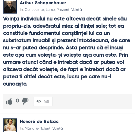
Arthur Schopenhauer
In:
Consecințe
,
Lume
,
Prezent
,
Voință
Voinţa individului nu este altceva decât sinele său 
propriu-zis, adevăratul miez al fiinţei sale; tot ea 
constituie fundamentul conştiinţei lui ca un 
substratum imuabil şi prezent întotdeauna, de care 
nu s-ar putea desprinde. Asta pentru că el însuşi 
este aşa cum voieşte, şi voieşte aşa cum este. Prin 
urmare atunci când e întrebat dacă ar putea voi 
altceva decât voieşte, de fapt e întrebat dacă ar 
putea fi altfel decât este, lucru pe care nu-l 
cunoaşte.
0
168
Honoré de Balzac
In:
Mândrie
,
Talent
,
Voință