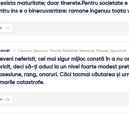
 exista maturitate; doar tinerete.Pentru societate e 
tru ins e o binecuvantare: ramane ingenuu toata v
177
hauer
In:
Căutare
,
Dezastru
,
Fericire
,
Modestie
,
Nefericire
,
Plăcere
,
Siguranță
veni nefericit, cel mai sigur mijloc constă în a nu ce
ericit, deci să-ţi aduci la un nivel foarte modest prete
osesiune, rang, onoruri. Căci tocmai căutarea şi urm
g marile catastrofe.
138