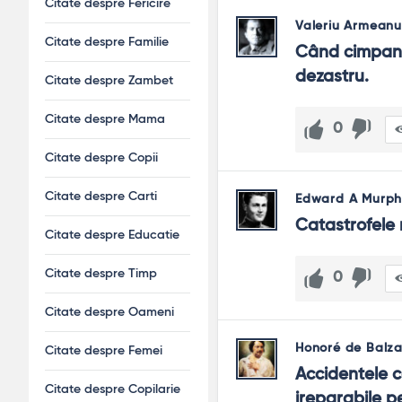
Citate despre Fericire
Valeriu Armeanu
Citate despre Familie
Când cimpanze
dezastru.
Citate despre Zambet
Citate despre Mama
0
Citate despre Copii
Citate despre Carti
Edward A Murph
Catastrofele 
Citate despre Educatie
Citate despre Timp
0
Citate despre Oameni
Honoré de Balz
Citate despre Femei
Accidentele c
Citate despre Copilarie
ireparabile p