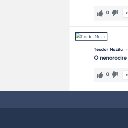
0
Teodor Mazilu
I
O nenorocire 
0
Footer