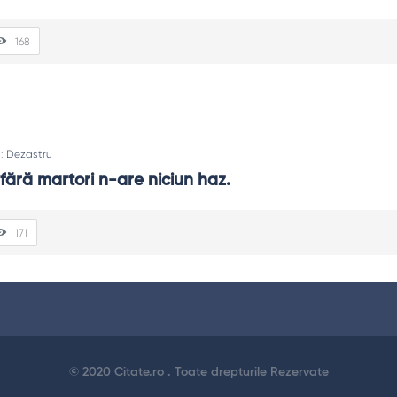
168
n:
Dezastru
fără martori n-are niciun haz.
171
© 2020 Citate.ro . Toate drepturile Rezervate