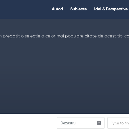
Citate.ro
Citate.ro
Autori
Subiecte
Idei & Perspective
Navigation
m pregatit o selectie a celor mai populare citate de acest tip, ca