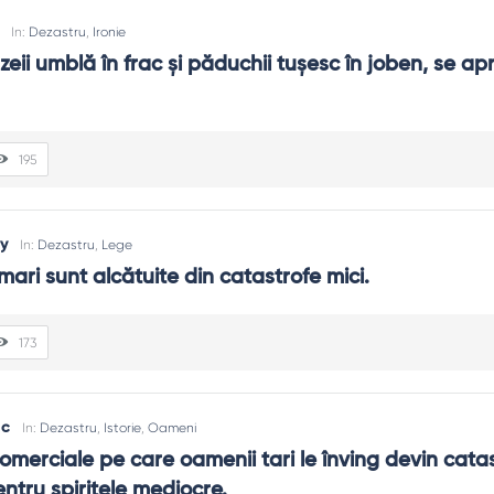
In:
Dezastru
,
Ironie
ii umblă în frac şi păduchii tuşesc în joben, se apr
195
y
In:
Dezastru
,
Lege
mari sunt alcătuite din catastrofe mici.
173
ac
In:
Dezastru
,
Istorie
,
Oameni
omerciale pe care oamenii tari le înving devin catas
entru spiritele mediocre.