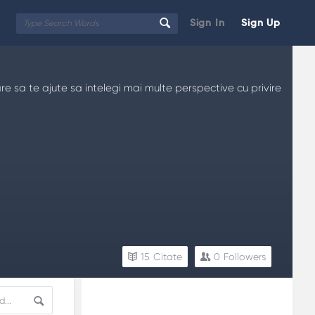
Sign In
Sign Up
re sa te ajute sa intelegi mai multe perspective cu privire
15
Citate
0
Followers
Sidebar
Adv