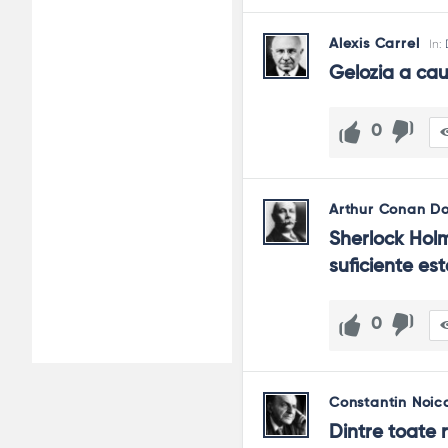
Alexis Carrel
In:
Gelozia a ca
0
Arthur Conan Do
Sherlock Holm
suficiente est
0
Constantin Noic
Dintre toate 