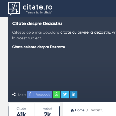
Citate despre Dezastru
Citeste cele mai populare
citate cu privire la dezastru
. A
la acest subiect.
Citate celebre despre Dezastru
Facebook
Share
Stats
Citate
Autori
Home
/
Dezastru
41k
2k