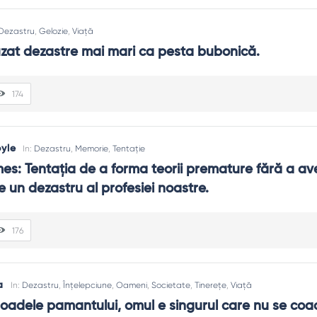
Dezastru
,
Gelozie
,
Viață
uzat dezastre mai mari ca pesta bubonică.
174
yle
In:
Dezastru
,
Memorie
,
Tentație
es: Tentaţia de a forma teorii premature fără a av
e un dezastru al profesiei noastre.
176
a
In:
Dezastru
,
Înțelepciune
,
Oameni
,
Societate
,
Tinerețe
,
Viață
roadele pamantului, omul e singurul care nu se coac