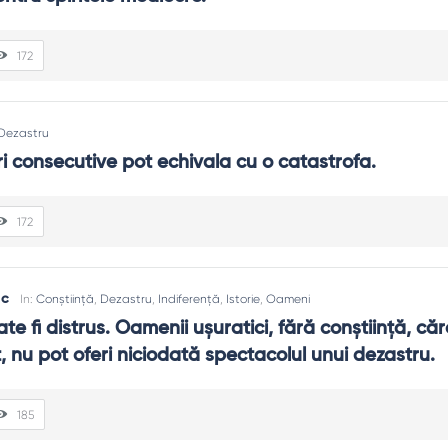
172
Dezastru
i consecutive pot echivala cu o catastrofa.
172
ac
In:
Conștiință
,
Dezastru
,
Indiferență
,
Istorie
,
Oameni
te fi distrus. Oamenii uşuratici, fără conştiinţă, căro
t, nu pot oferi niciodată spectacolul unui dezastru.
185