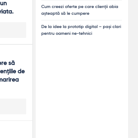
un 
Cum creezi oferte pe care clienții abia
iata.
așteaptă să le cumpere
De la idee la prototip digital – pași clari
pentru oameni ne-tehnici
re să 
nţiile de 
arirea 