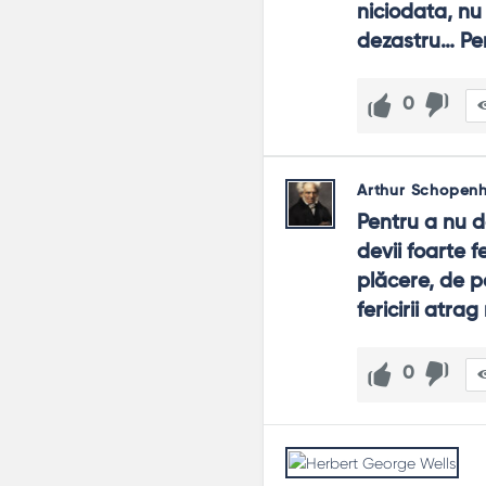
niciodata, nu
dezastru… Pen
0
Arthur Schopen
Pentru a nu de
devii foarte f
plăcere, de p
fericirii atra
0