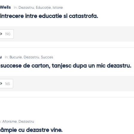
Wells
In:
Dezastru
,
Educație
,
Istorie
 intrecere intre educatie si catastrofa.
190
u
In:
Bucurie
,
Dezastru
,
Succes
succese de carton, tanjesc dupa un mic dezastru.
165
n:
Aforisme
,
Dezastru
câmpie cu dezastre vine.