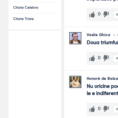
Citate Celebre
0
Citate Triste
Vasile Ghica
In:
Adv
Doua triumfur
120x600
0
Honoré de Balz
Nu oricine poa
le e indiferen
0