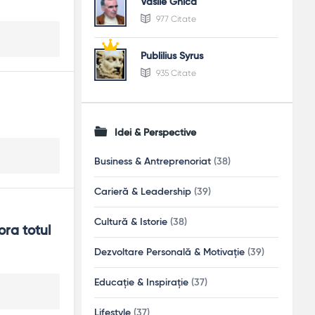
Vasile Ghica
977 Citate
Publilius Syrus
935 Citate
Idei & Perspective
Business & Antreprenoriat
(38)
Carieră & Leadership
(39)
Cultură & Istorie
(38)
ra totul 
Dezvoltare Personală & Motivație
(39)
Educație & Inspirație
(37)
Lifestyle
(37)