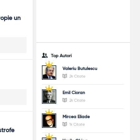
opie un 
Top Autori
Valeriu Butulescu
2k Citate
Emil Cioran
2k Citate
Mircea Eliade
1k Citate
trofe 