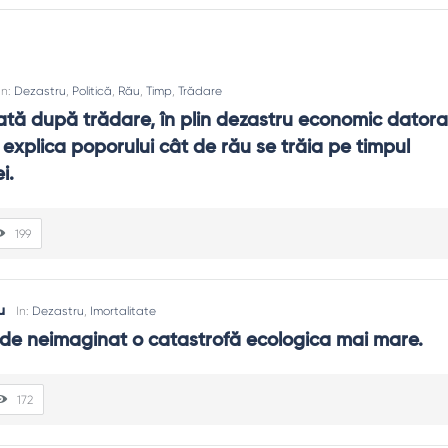
In:
Dezastru
,
Politică
,
Rău
,
Timp
,
Trădare
alată după trădare, în plin dezastru economic datorat
a explica poporului cât de rău se trăia pe timpul 
i.
199
u
In:
Dezastru
,
Imortalitate
 de neimaginat o catastrofă ecologica mai mare.
172