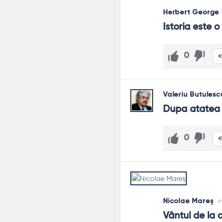
Herbert George 
Istoria este o
0
Valeriu Butulesc
Dupa atatea 
0
Nicolae Mareș
I
Vântul de la 