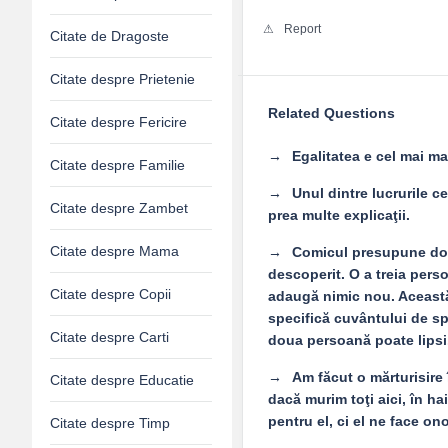
Report
Citate de Dragoste
Citate despre Prietenie
Related Questions
Citate despre Fericire
Egalitatea e cel mai ma
Citate despre Familie
Unul dintre lucrurile c
Citate despre Zambet
prea multe explicaţii.
Citate despre Mama
Comicul presupune doar
descoperit. O a treia perso
Citate despre Copii
adaugă nimic nou. Această
specifică cuvântului de sp
Citate despre Carti
doua persoană poate lipsi
Am făcut o mărturisire î
Citate despre Educatie
dacă murim toţi aici, în h
pentru el, ci el ne face o
Citate despre Timp