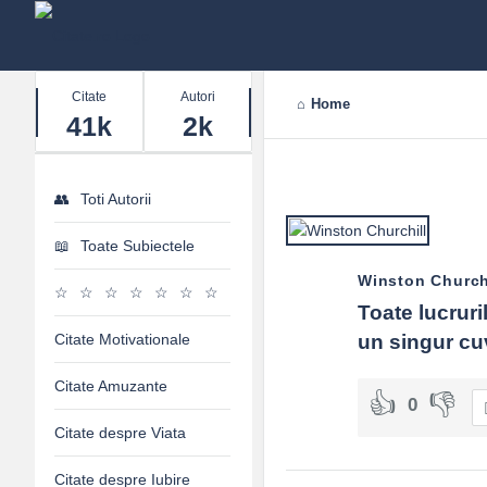
Stats
Citate
Autori
Home
41k
2k
Toti Autorii
Toate Subiectele
Winston Church
Toate lucruri
Citate Motivationale
un singur cuv
Citate Amuzante
0
Citate despre Viata
Citate despre Iubire