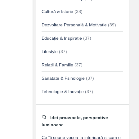
Cultură & Istorie
(38)
Dezvoltare Personală & Motivație
(39)
Educație & Inspirație
(37)
Lifestyle
(37)
Relații & Familie
(37)
Sănătate & Psihologie
(37)
Tehnologie & Inovație
(37)
Idei proaspete, perspective
luminoase
Ce îți spune vocea ta interioară și cum o