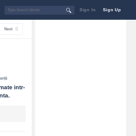
Sign In
Sign Up
Sidebar
Adv
Next
250x250
anță
mate intr-
nta.