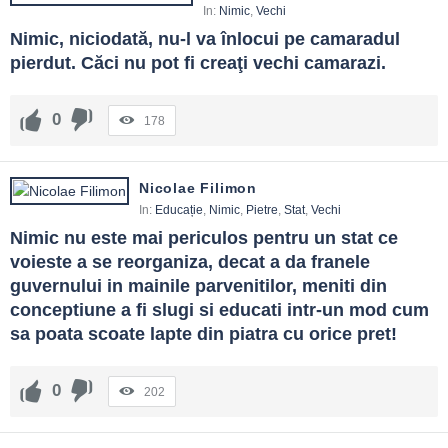
In:
Nimic
,
Vechi
Nimic, niciodată, nu-l va înlocui pe camaradul 
pierdut. Căci nu pot fi creaţi vechi camarazi.
0
178
Nicolae Filimon
In:
Educație
,
Nimic
,
Pietre
,
Stat
,
Vechi
Nimic nu este mai periculos pentru un stat ce 
voieste a se reorganiza, decat a da franele 
guvernului in mainile parvenitilor, meniti din 
conceptiune a fi slugi si educati intr-un mod cum 
sa poata scoate lapte din piatra cu orice pret!
0
202