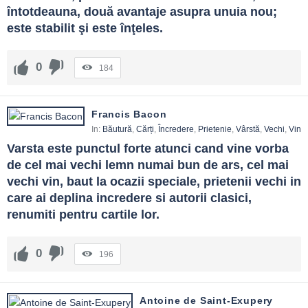
întotdeauna, două avantaje asupra unuia nou; 
este stabilit şi este înţeles.
0
184
Francis Bacon
In:
Băutură
,
Cărți
,
Încredere
,
Prietenie
,
Vârstă
,
Vechi
,
Vin
Varsta este punctul forte atunci cand vine vorba 
de cel mai vechi lemn numai bun de ars, cel mai 
vechi vin, baut la ocazii speciale, prietenii vechi in 
care ai deplina incredere si autorii clasici, 
renumiti pentru cartile lor.
0
196
Antoine de Saint-Exupery