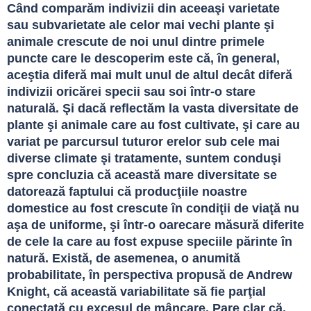
Când comparăm indivizii din aceeaşi varietate 
sau subvarietate ale celor mai vechi plante şi 
animale crescute de noi unul dintre primele 
puncte care le descoperim este că, în general, 
aceştia diferă mai mult unul de altul decât diferă 
indivizii oricărei specii sau soi într-o stare 
naturală. Şi dacă reflectăm la vasta diversitate de 
plante şi animale care au fost cultivate, şi care au 
variat pe parcursul tuturor erelor sub cele mai 
diverse climate şi tratamente, suntem conduşi 
spre concluzia că această mare diversitate se 
datorează faptului că producţiile noastre 
domestice au fost crescute în condiţii de viaţă nu 
aşa de uniforme, şi într-o oarecare măsură diferite 
de cele la care au fost expuse speciile părinte în 
natură. Există, de asemenea, o anumită 
probabilitate, în perspectiva propusă de Andrew 
Knight, că această variabilitate să fie parţial 
conectată cu excesul de mâncare. Pare clar că, 