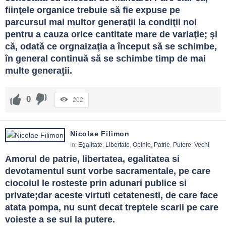
fiinţele organice trebuie să fie expuse pe 
parcursul mai multor generaţii la condiţii noi 
pentru a cauza orice cantitate mare de variaţie; şi 
că, odată ce orgnaizaţia a început să se schimbe, 
în general continuă să se schimbe timp de mai 
multe generaţii.
0
202
Nicolae Filimon
In:
Egalitate
,
Libertate
,
Opinie
,
Patrie
,
Putere
,
Vechi
Amorul de patrie, libertatea, egalitatea si 
devotamentul sunt vorbe sacramentale, pe care 
ciocoiul le rosteste prin adunari publice si 
private;dar aceste virtuti cetatenesti, de care face 
atata pompa, nu sunt decat treptele scarii pe care 
voieste a se sui la putere.