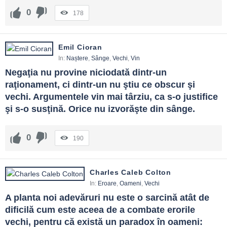
0
178
Emil Cioran
In:
Naștere
,
Sânge
,
Vechi
,
Vin
Negaţia nu provine niciodată dintr-un 
raţionament, ci dintr-un nu ştiu ce obscur şi 
vechi. Argumentele vin mai târziu, ca s-o justifice 
şi s-o susţină. Orice nu izvorăşte din sânge.
0
190
Charles Caleb Colton
In:
Eroare
,
Oameni
,
Vechi
A planta noi adevăruri nu este o sarcină atât de 
dificilă cum este aceea de a combate erorile 
vechi, pentru că există un paradox în oameni: 