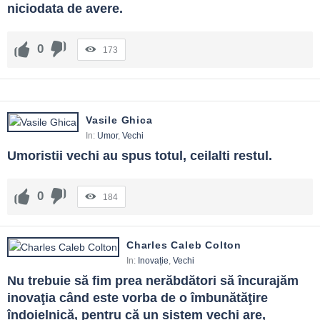
niciodata de avere.
0
173
Vasile Ghica
In:
Umor
,
Vechi
Umoristii vechi au spus totul, ceilalti restul.
0
184
Charles Caleb Colton
In:
Inovație
,
Vechi
Nu trebuie să fim prea nerăbdători să încurajăm 
inovaţia când este vorba de o îmbunătăţire 
îndoielnică, pentru că un sistem vechi are, 