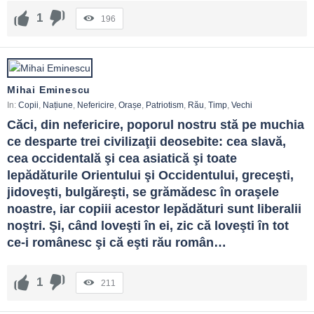
1
196
Mihai Eminescu
In:
Copii
,
Națiune
,
Nefericire
,
Orașe
,
Patriotism
,
Rău
,
Timp
,
Vechi
Căci, din nefericire, poporul nostru stă pe muchia 
ce desparte trei civilizaţii deosebite: cea slavă, 
cea occidentală şi cea asiatică şi toate 
lepădăturile Orientului şi Occidentului, greceşti, 
jidoveşti, bulgăreşti, se grămădesc în oraşele 
noastre, iar copiii acestor lepădături sunt liberalii 
noştri. Şi, când loveşti în ei, zic că loveşti în tot 
ce-i românesc şi că eşti rău român…
1
211