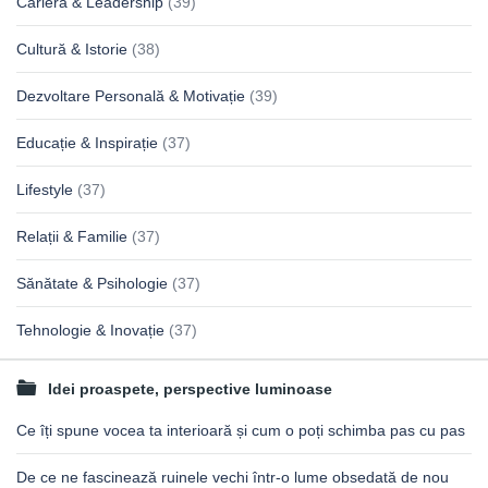
Carieră & Leadership
(39)
Cultură & Istorie
(38)
Dezvoltare Personală & Motivație
(39)
Educație & Inspirație
(37)
Lifestyle
(37)
Relații & Familie
(37)
Sănătate & Psihologie
(37)
Tehnologie & Inovație
(37)
Idei proaspete, perspective luminoase
Ce îți spune vocea ta interioară și cum o poți schimba pas cu pas
De ce ne fascinează ruinele vechi într-o lume obsedată de nou