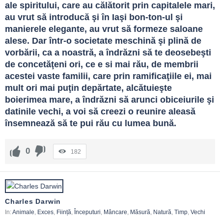
ale spiritului, care au călătorit prin capitalele mari, 
au vrut să introducă şi în Iaşi bon-ton-ul şi 
manierele elegante, au vrut să formeze saloane 
alese. Dar într-o societate meschină şi plină de 
vorbării, ca a noastră, a îndrăzni să te deosebeşti 
de concetăţeni ori, ce e si mai rău, de membrii 
acestei vaste familii, care prin ramificaţiile ei, mai 
mult ori mai puţin depărtate, alcătuieşte 
boierimea mare, a îndrăzni să arunci obiceiurile şi 
datinile vechi, a voi să creezi o reunire aleasă 
însemnează să te pui rău cu lumea bună.
0
182
Charles Darwin
In:
Animale
,
Exces
,
Ființă
,
Începuturi
,
Mâncare
,
Măsură
,
Natură
,
Timp
,
Vechi