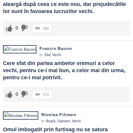
aleargă după ceea ce este nou, dar prejudecătile 
lor sunt în favoarea lucrurilor vechi.
0
185
Francis Bacon
In:
Sfat
,
Vechi
Cere sfat din partea ambelor vremuri a celor 
vechi, pentru ce-i mai bun, a celor mai din urma, 
pentru ce-i mai potrivit.
0
172
Nicolae Filimon
In:
Boală
,
Oameni
,
Vechi
Omul imbogatit prin furtisag nu se satura 