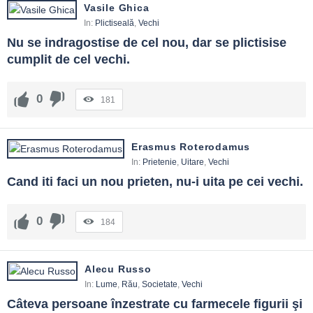
Vasile Ghica
In:
Plictiseală
,
Vechi
Nu se indragostise de cel nou, dar se plictisise 
cumplit de cel vechi.
0
181
Erasmus Roterodamus
In:
Prietenie
,
Uitare
,
Vechi
Cand iti faci un nou prieten, nu-i uita pe cei vechi.
0
184
Alecu Russo
In:
Lume
,
Rău
,
Societate
,
Vechi
Câteva persoane înzestrate cu farmecele figurii şi 