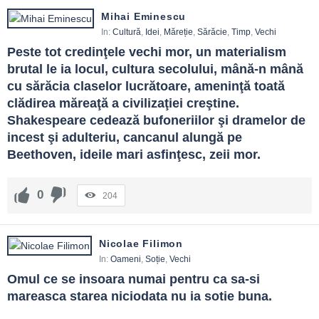
Mihai Eminescu
In:
Cultură
,
Idei
,
Măreție
,
Sărăcie
,
Timp
,
Vechi
Peste tot credinţele vechi mor, un materialism 
brutal le ia locul, cultura secolului, mână-n mână 
cu sărăcia claselor lucrătoare, ameninţă toată 
clădirea măreaţă a civilizaţiei creştine. 
Shakespeare cedează bufoneriilor şi dramelor de 
incest şi adulteriu, cancanul alungă pe 
Beethoven, ideile mari asfinţesc, zeii mor.
0
204
Nicolae Filimon
In:
Oameni
,
Soție
,
Vechi
Omul ce se insoara numai pentru ca sa-si 
mareasca starea niciodata nu ia sotie buna.