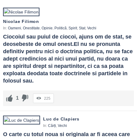
Nicolae Filimon
In:
Oameni
,
Onestitate
,
Opinie
,
Politică
,
Spirit
,
Stat
,
Vechi
Ciocoiul sau puiul de ciocoi, ajuns om de stat, se 
deosebeste de omul onest.El nu se pronunta 
definitiv pentru nici o doctrina politica, nu se face 
adept credincios al nici unui partid, nu doara ca 
are spiritul drept si nepartinitor, ci ca sa poata 
exploata deodata toate doctrinele si partidele in 
folosul sau.
1
225
Luc de Clapiers
In:
Cărți
,
Vechi
O carte cu totul noua si originala ar fi aceea care 