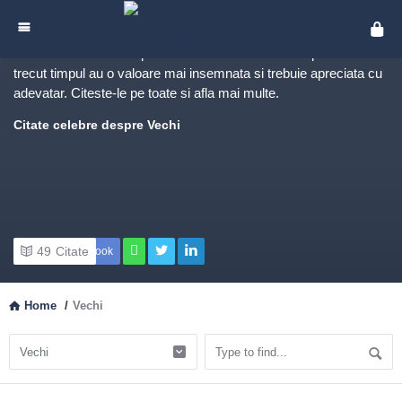
Citate despre Vechi
Cita
Iata cele mai interesante
citate cu privire la vechi
, care iti vor
demonstra de ce se spune ca intotdeauna lucrurile peste care a
trecut timpul au o valoare mai insemnata si trebuie apreciata cu
adevatar. Citeste-le pe toate si afla mai multe.
Citate celebre despre Vechi
49
Citate
Facebook
Home
/
Vechi