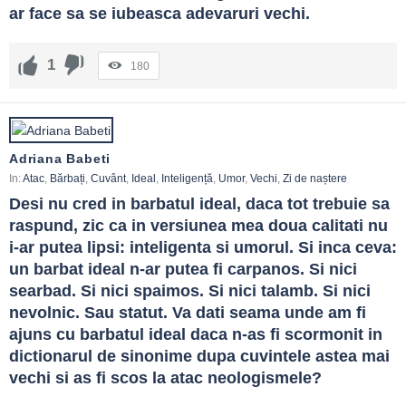
ar face sa se iubeasca adevaruri vechi.
1
180
Adriana Babeti
In:
Atac
,
Bărbați
,
Cuvânt
,
Ideal
,
Inteligență
,
Umor
,
Vechi
,
Zi de naștere
Desi nu cred in barbatul ideal, daca tot trebuie sa 
raspund, zic ca in versiunea mea doua calitati nu 
i-ar putea lipsi: inteligenta si umorul. Si inca ceva: 
un barbat ideal n-ar putea fi carpanos. Si nici 
searbad. Si nici spaimos. Si nici talamb. Si nici 
nevolnic. Sau statut. Va dati seama unde am fi 
ajuns cu barbatul ideal daca n-as fi scormonit in 
dictionarul de sinonime dupa cuvintele astea mai 
vechi si as fi scos la atac neologismele?