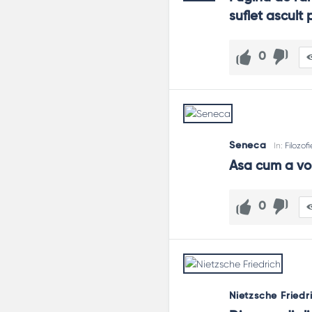
suflet ascult
0
Seneca
In:
Filozofi
Asa cum a vorb
0
Nietzsche Friedr