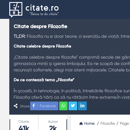
Citate despre Filozofie
TL;DR:
Filosofia nu e doar teorie, ci exercițiu de viață: într
Citate celebre despre Filozofie
„Citate celebre despre filozofie” comprimă secole de gândire î
gimnastica minții și igiena limbajului. Ea ne scapă de conf
recunoști sofismele, alegi mai atent mijloacele. Citatele 
De ce contează tema „Filozofie”
În școală, în tehnologie, în politică, întrebările filosofi
Filosofia oferă hărți ca să nu rătăcim între extreme.În vi
clarifică termenii.
Facebook
Share
Teme frecvente
Stats
Citate
Autori
Home
/
Filozofie
/
Page 
Claritate
: definiții înainte de dispute.
41k
2k