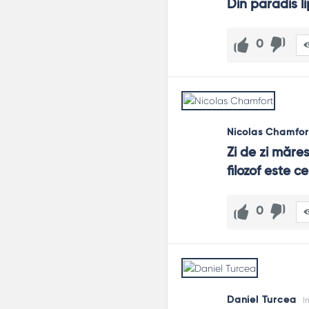
Din paradis li
0
Nicolas Chamfor
Zi de zi măres
filozof este c
0
Daniel Turcea
I