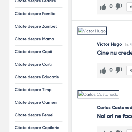
Citate despre Fericire
Cum evit relativismul total?
0
Prin criterii: coerență, dovezi, consecințe umane. Nu toate
Citate despre Familie
Ce rol au citatele?
Citate despre Zambet
Sunt ancore de memorie. Îți amintesc, în momente tensionat
Citate despre Mama
Victor Hugo
In:
F
Citate despre Copii
Cine nu crede
Citate despre Carti
0
Citate despre Educatie
Citate despre Timp
Citate despre Oameni
Carlos Castane
Citate despre Femei
Noi ori ne fac
Citate despre Copilarie