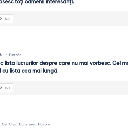
psesc toţi oamenii interesanţi.
106
t
In:
Filozofie
c lista lucrurilor despre care nu mai vorbesc. Cel m
el cu lista cea mai lungă.
160
n:
Cer
,
Clipă
,
Dumnezeu
,
Filozofie