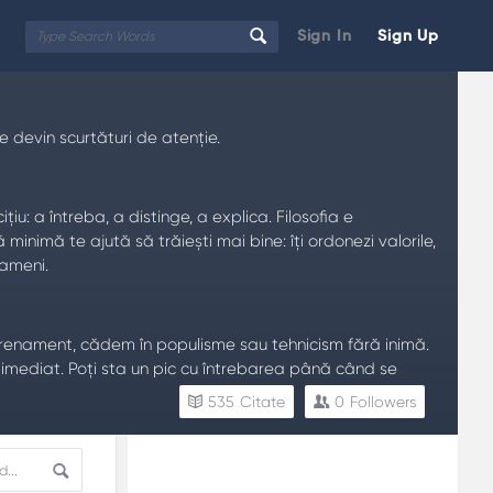
Sign In
Sign Up
re devin scurtături de atenție.
țiu: a întreba, a distinge, a explica. Filosofia e
inimă te ajută să trăiești mai bine: îți ordonezi valorile,
oameni.
 antrenament, cădem în populisme sau tehnicism fără inimă.
t imediat. Poți sta un pic cu întrebarea până când se
535
Citate
0
Followers
Sidebar
Adv