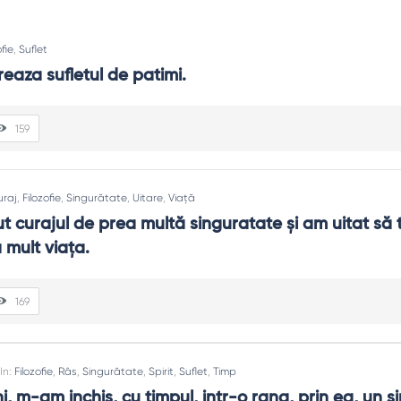
ofie
,
Suflet
ereaza sufletul de patimi.
159
uraj
,
Filozofie
,
Singurătate
,
Uitare
,
Viață
 curajul de prea multă singuratate și am uitat să t
mult viața.
169
In:
Filozofie
,
Râs
,
Singurătate
,
Spirit
,
Suflet
,
Timp
, m-am inchis, cu timpul, intr-o rana, prin ea, un si