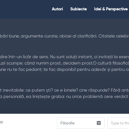
Citate.ro
Citate.ro
Autori
Subiecte
Idei & Perspective
Navigation
ebări bune, argumente curate, obicei al clarificării. Citatele celeb
ntr-un licăr de sens. Nu sunt soluții instant, ci invitații la exerci
uzii scumpe: când numim prost, decidem prost.O cultură filosofică m
bune nu te fac pedant; te fac disponibil pentru adevăr și pentru 
ce sunt inevitabile: ce putem ști? ce e binele? cine răspunde? Fără
ața personală, ea liniștește graba: nu orice problemă cere verdic
19