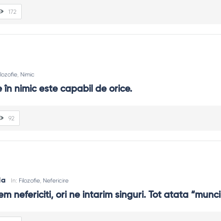
172
 opiniile au aceeași greutate; cântărește-le prin aceste filtre.
e, să întrebi mai bine și să alegi cu inimă și minte.
ilozofie
,
Nimic
 în nimic este capabil de orice.
92
da
In:
Filozofie
,
Nefericire
em nefericiti, ori ne intarim singuri. Tot atata “munc