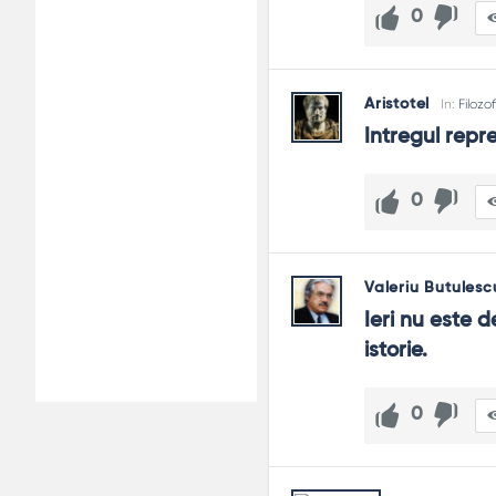
0
Aristotel
In:
Filozof
Intregul repr
0
Valeriu Butulesc
Ieri nu este d
istorie.
0