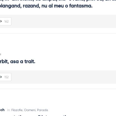
 plangand, razand, nu al meu o fantasma.
162
e
it, asa a trait.
152
ich
In:
Filozofie
,
Oameni
,
Paradis