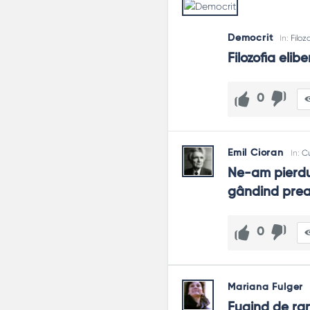
Democrit
In:
Filoz
Filozofia elib
0
Emil Cioran
In:
C
Ne-am pierdut
gândind prea 
0
Mariana Fulger
Fugind de rani