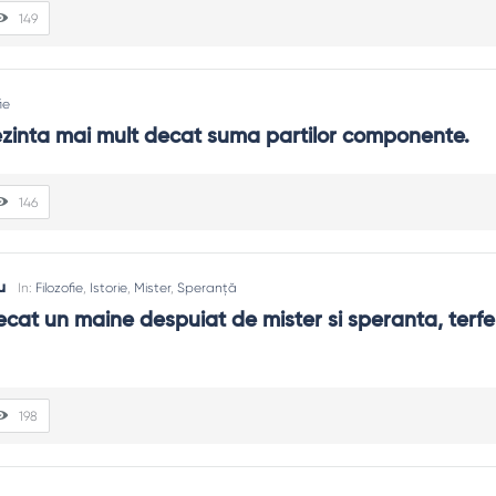
149
ie
ezinta mai mult decat suma partilor componente.
146
u
In:
Filozofie
,
Istorie
,
Mister
,
Speranță
ecat un maine despuiat de mister si speranta, terfeli
198