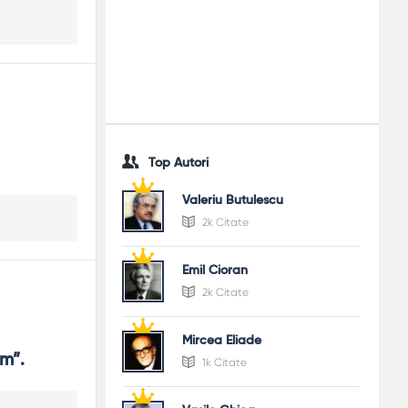
Top Autori
Valeriu Butulescu
2k Citate
Emil Cioran
2k Citate
Mircea Eliade
im”.
1k Citate