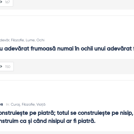
167
devăr
,
Filozofie
,
Lume
,
Ochi
 adevărat frumoasă numai în ochii unui adevărat fi
150
es
In:
Curaj
,
Filozofie
,
Viață
nstruiește pe piatră; totul se construiește pe nisip, 
struim ca și când nisipul ar fi piatră.