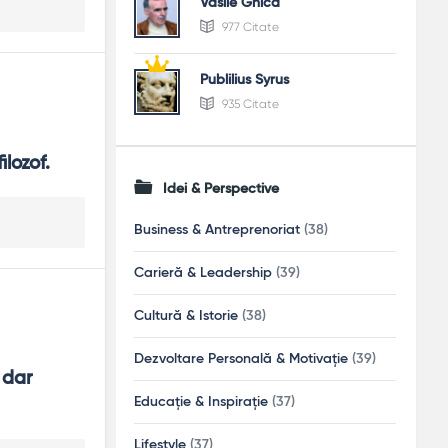
Vasile Ghica
977 Citate
Publilius Syrus
935 Citate
lozof.
Idei & Perspective
Business & Antreprenoriat
(38)
Carieră & Leadership
(39)
Cultură & Istorie
(38)
Dezvoltare Personală & Motivație
(39)
dar 
Educație & Inspirație
(37)
Lifestyle
(37)