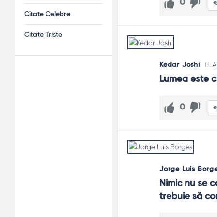
0
Citate Celebre
Citate Triste
Kedar Joshi
In:
A
Adv
Lumea este cu
120x600
0
Jorge Luis Borg
Nimic nu se co
trebuie să con