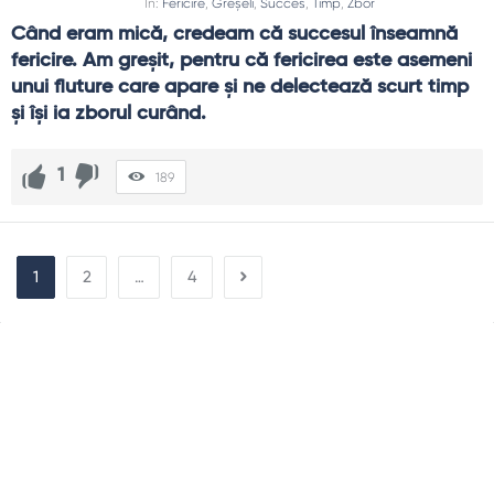
In:
Fericire
,
Greșeli
,
Succes
,
Timp
,
Zbor
Când eram mică, credeam că succesul înseamnă 
fericire. Am greşit, pentru că fericirea este asemeni 
unui fluture care apare şi ne delectează scurt timp 
şi îşi ia zborul curând.
1
189
1
2
…
4
Sidebar
Adv
250x250