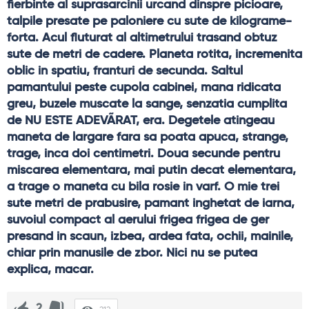
fierbinte al suprasarcinii urcand dinspre picioare, 
talpile presate pe paloniere cu sute de kilograme-
forta. Acul fluturat al altimetrului trasand obtuz 
sute de metri de cadere. Planeta rotita, incremenita 
oblic in spatiu, franturi de secunda. Saltul 
pamantului peste cupola cabinei, mana ridicata 
greu, buzele muscate la sange, senzatia cumplita 
de NU ESTE ADEVÃRAT, era. Degetele atingeau 
maneta de largare fara sa poata apuca, strange, 
trage, inca doi centimetri. Doua secunde pentru 
miscarea elementara, mai putin decat elementara, 
a trage o maneta cu bila rosie in varf. O mie trei 
sute metri de prabusire, pamant inghetat de iarna, 
suvoiul compact al aerului frigea frigea de ger 
presand in scaun, izbea, ardea fata, ochii, mainile, 
chiar prin manusile de zbor. Nici nu se putea 
explica, macar.
2