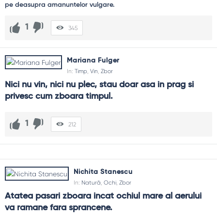
1
345
Mariana Fulger
In:
Timp
,
Vin
,
Zbor
Nici nu vin, nici nu plec, stau doar asa in prag si 
privesc cum zboara timpul.
1
212
Nichita Stanescu
In:
Natură
,
Ochi
,
Zbor
Atatea pasari zboara incat ochiul mare al aerului 
va ramane fara sprancene.