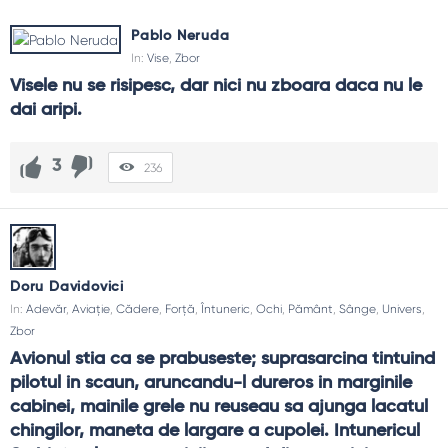
Pablo Neruda
In:
Vise
,
Zbor
Visele nu se risipesc, dar nici nu zboara daca nu le 
dai aripi.
3
236
Doru Davidovici
In:
Adevăr
,
Aviație
,
Cădere
,
Forță
,
Întuneric
,
Ochi
,
Pământ
,
Sânge
,
Univers
,
Zbor
Avionul stia ca se prabuseste; suprasarcina tintuind 
pilotul in scaun, aruncandu-l dureros in marginile 
cabinei, mainile grele nu reuseau sa ajunga lacatul 
chingilor, maneta de largare a cupolei. Intunericul 