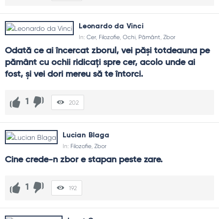
Leonardo da Vinci
In:
Cer
,
Filozofie
,
Ochi
,
Pământ
,
Zbor
Odată ce ai încercat zborul, vei păși totdeauna pe 
pământ cu ochii ridicați spre cer, acolo unde ai 
fost, și vei dori mereu să te întorci.
1
202
Lucian Blaga
In:
Filozofie
,
Zbor
Cine crede-n zbor e stapan peste zare.
1
192