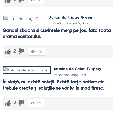
212
Julian Hartridge Green
In:
Cuvânt
,
Literatură
,
Zbor
Gandul zboara si cuvintele merg pe jos. Iata toata 
drama scriitorului.
2
207
Antoine de Saint-Exupery
In:
Noapte
,
Viață
,
Zbor
În viaţă, nu există soluţii. Există forţe active: ele 
trebuie create şi soluţiile se vor ivi în mod firesc.
2
177