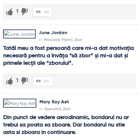
1
192
June Jordan
In:
Motivație
,
Părinți
,
Zbor
Tatăl meu a fost persoană care mi-a dat motivația 
necesară pentru a învăța “să zbor” și mi-a dat și 
primele lecții ale “zborului”.
1
210
Mary Kay Ash
In:
Speranță
,
Zbor
Din punct de vedere aerodinamic, bondarul nu ar 
trebui sa poata sa zboare. Dar bondarul nu stie 
asta si zboara in continuare.