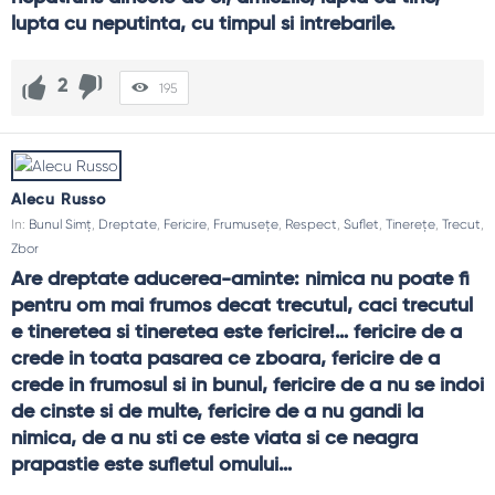
lupta cu neputinta, cu timpul si intrebarile.
2
195
Alecu Russo
In:
Bunul Simț
,
Dreptate
,
Fericire
,
Frumusețe
,
Respect
,
Suflet
,
Tinerețe
,
Trecut
,
Zbor
Are dreptate aducerea-aminte: nimica nu poate fi 
pentru om mai frumos decat trecutul, caci trecutul 
e tineretea si tineretea este fericire!… fericire de a 
crede in toata pasarea ce zboara, fericire de a 
crede in frumosul si in bunul, fericire de a nu se indoi 
de cinste si de multe, fericire de a nu gandi la 
nimica, de a nu sti ce este viata si ce neagra 
prapastie este sufletul omului…