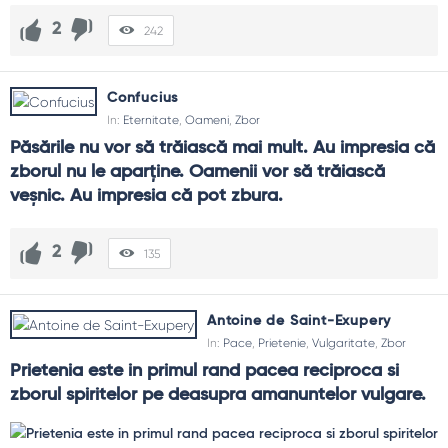
2
242
Confucius
In:
Eternitate
,
Oameni
,
Zbor
Păsările nu vor să trăiască mai mult. Au impresia că 
zborul nu le aparţine. Oamenii vor să trăiască 
veşnic. Au impresia că pot zbura.
2
135
Antoine de Saint-Exupery
In:
Pace
,
Prietenie
,
Vulgaritate
,
Zbor
Prietenia este in primul rand pacea reciproca si 
zborul spiritelor pe deasupra amanuntelor vulgare.