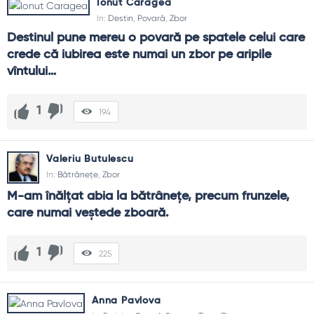
Ionut Caragea
In:
Destin
,
Povară
,
Zbor
Destinul pune mereu o povară pe spatele celui care 
crede că iubirea este numai un zbor pe aripile 
vîntului…
1
194
Valeriu Butulescu
In:
Bătrânețe
,
Zbor
M-am înălțat abia la bătrânețe, precum frunzele, 
care numai veștede zboară.
1
225
Anna Pavlova