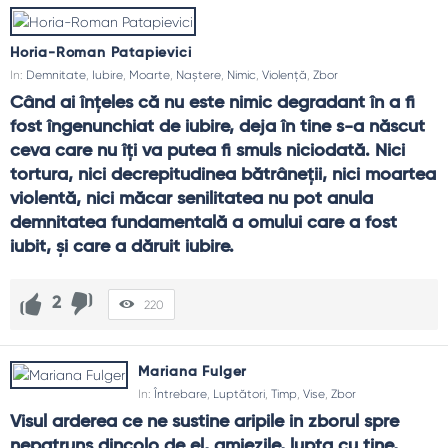
Horia-Roman Patapievici
In:
Demnitate
,
Iubire
,
Moarte
,
Naștere
,
Nimic
,
Violență
,
Zbor
Când ai înţeles că nu este nimic degradant în a fi 
fost îngenunchiat de iubire, deja în tine s-a născut 
ceva care nu îţi va putea fi smuls niciodată. Nici 
tortura, nici decrepitudinea bătrâneţii, nici moartea 
violentă, nici măcar senilitatea nu pot anula 
demnitatea fundamentală a omului care a fost 
iubit, şi care a dăruit iubire.
2
220
Mariana Fulger
In:
Întrebare
,
Luptători
,
Timp
,
Vise
,
Zbor
Visul arderea ce ne sustine aripile in zborul spre 
nepatruns dincolo de el, amiezile, lupta cu tine, 