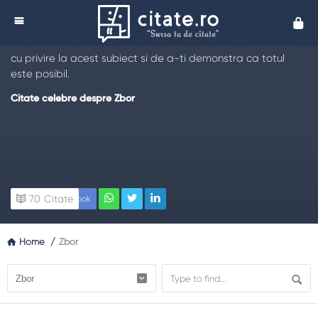
Citate despre Zbor
Cita
Citeste cele mai interesante
citate despre zbor
. Acestea
au rolul de a-ti transmite mai multe informatii interesante
cu privire la acest subiect si de a-ti demonstra ca totul
este posibil.
Citate celebre despre Zbor
70
Citate
Facebook
Home
/
Zbor