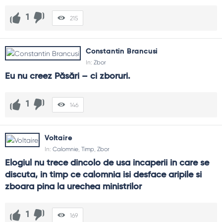
1
215
Constantin Brancusi
In:
Zbor
Eu nu creez Păsări – ci zboruri.
1
146
Voltaire
In:
Calomnie
,
Timp
,
Zbor
Elogiul nu trece dincolo de usa incaperii in care se 
discuta, in timp ce calomnia isi desface aripile si 
zboara pina la urechea ministrilor
1
169