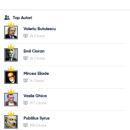
Top Autori
Valeriu Butulescu
2k Citate
Emil Cioran
2k Citate
Mircea Eliade
1k Citate
Vasile Ghica
977 Citate
Publilius Syrus
935 Citate