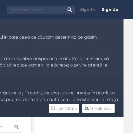
Sign In
Sign Up
felul în care ceea ce căutăm determină ce găsim.
atele celebre despre ochi ne invită să încetinim, să
răbită reduce oamenii la etichete; o privire atentă le
i: ce lași în cadru, ce scoți, cu ce intenție. În relații, un
 privirea din telefon, caută cerul, privește omul din fața
332
Citate
0
Followers
Sidebar
Adv