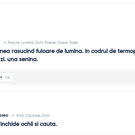
In:
Fericire
,
Lumină
,
Ochi
,
Poezie
,
Soare
,
Stele
ea rasucind fuioare de lumina. in codrul de termo
zi. una senina.
168
ția e un mușchi: crește prin exercițiu constant.
hnește ochii și alternează sarcinile.
asso
In:
Artă
,
Căutare
,
Ochi
inchide ochii si cauta.
ltă un minut mai mult. Suspensia grabei reduce eroarea.