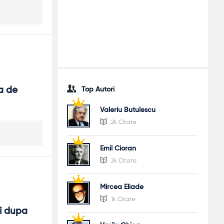
 de 
Top Autori
Valeriu Butulescu
2k Citate
Emil Cioran
2k Citate
Mircea Eliade
1k Citate
i dupa 