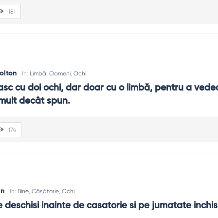
181
lă și respectul pentru nuanță.
levantă, apoi exemplul tău concret.
olton
In:
Limbă
,
Oameni
,
Ochi
sc cu doi ochi, dar doar cu o limbă, pentru a vedea
mult decât spun.
174
in
In:
Bine
,
Căsătorie
,
Ochi
e deschisi inainte de casatorie si pe jumatate inchis