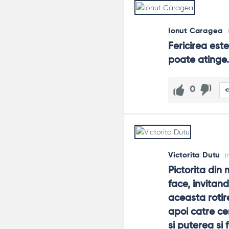
Ionut Caragea
Fericirea este
poate atinge.
0
Victorita Dutu
I
Pictorita din
face, invitand
aceasta rotir
apoi catre cer
si puterea si 