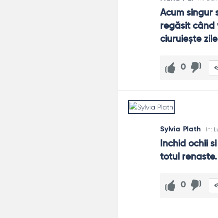
Acum singur so
regăsit când v
ciuruieşte zil
0
Sylvia Plath
In:
L
Inchid ochii s
totul renaste.
0