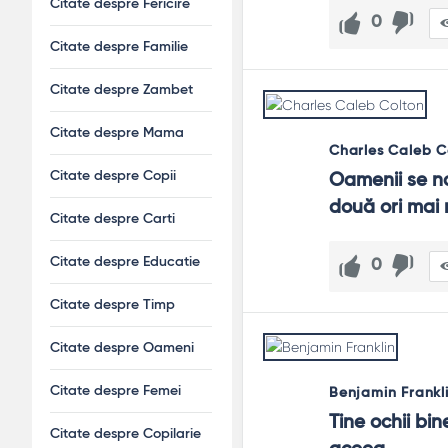
Citate despre Fericire
Ajută arta la educarea privirii?
0
Da. Muzeele, fotografia, desenul te învață răbdarea vizua
Citate despre Familie
Cum folosesc citatele în prezentări?
Citate despre Zambet
Ca semne de ritm: un slide cu un gând scurt, o imagine re
Citate despre Mama
Charles Caleb C
Citate despre Copii
Oamenii se na
două ori mai 
Citate despre Carti
Citate despre Educatie
0
Citate despre Timp
Citate despre Oameni
Citate despre Femei
Benjamin Frankl
Tine ochii bin
Citate despre Copilarie