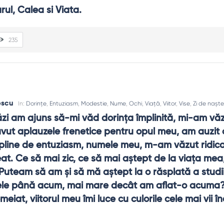
rul, Calea si Viata.
235
escu
In:
Dorințe
,
Entuziasm
,
Modestie
,
Nume
,
Ochi
,
Viață
,
Viitor
,
Vise
,
Zi de nașt
tăzi am ajuns să-mi văd dorinţa împlinită, mi-am văzu
avut aplauzele frenetice pentru opul meu, am auzit
 pline de entuziasm, numele meu, m-am văzut ridicat
at. Ce să mai zic, ce să mai aştept de la viaţa mea,
Puteam să am şi să mă aştept la o răsplată a studiilo
mele până acum, mai mare decât am aflat-o acuma?
eiat, viitorul meu îmi luce cu culorile cele mai vii în