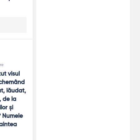
ere
t visul 
 chemând 
, lăudat, 
 de la 
r şi 
 Numele 
aintea 