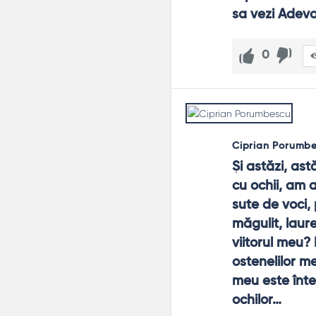
sa vezi Adeva
0
Ciprian Porumb
Şi astăzi, as
cu ochii, am 
sute de voci,
măgulit, laure
viitorul meu? 
ostenelilor 
meu este întem
ochilor…