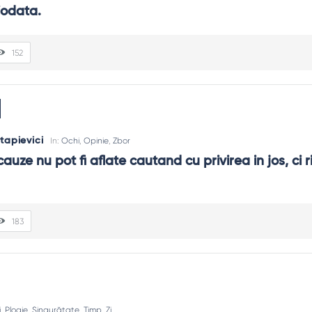
iodata.
152
apievici
In:
Ochi
,
Opinie
,
Zbor
uze nu pot fi aflate cautand cu privirea in jos, ci r
183
i
,
Ploaie
,
Singurătate
,
Timp
,
Zi