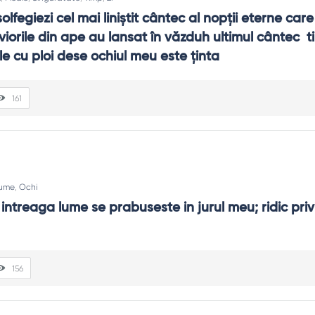
lfegiezi cel mai liniştit cântec al nopţii eterne care
iorile din ape au lansat în văzduh ultimul cântec  ti
ele cu ploi dese ochiul meu este ţinta
161
ume
,
Ochi
i intreaga lume se prabuseste in jurul meu; ridic privi
156