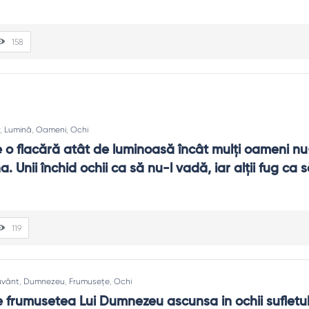
158
,
Lumină
,
Oameni
,
Ochi
 o flacără atât de luminoasă încât mulţi oameni nu-
. Unii închid ochii ca să nu-l vadă, iar alţii fug ca să
119
vânt
,
Dumnezeu
,
Frumusețe
,
Ochi
 frumusetea Lui Dumnezeu ascunsa in ochii sufletulu