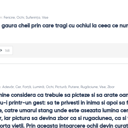
In:
Fericire
,
Ochi
,
Suferința
,
Vise
 gaura cheii prin care tragi cu ochiul la ceea ce num
168
n:
Adevăr
,
Cer
,
Forță
,
Lumină
,
Ochi
,
Pictură
,
Putere
,
Rugăciune
,
Vise
,
Zbor
 mine considera ca trebuie sa picteze si sa arate oam
u-i printr-un gest: sa te privesti in inima si apoi sa f
e, catre umarul stang unde este asezata lumina cerul
, iar pictura sa devina zbor ca si rugaciunea, ca si v
forta vietii. Prin aceasta intoarcere ochii devin curati 