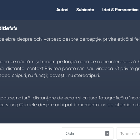
Citate.ro
Citate.ro
Autori
Subiecte
Idei & Perspective
Navigation
title%%
e celebre despre ochi vorbesc despre percepție, privire etică și 
eea ce căutăm și trecem pe lângă ceea ce nu ne interesează. Cit
nă, distanță, context.Privirea poate răni sau vindeca. O privire g
a chipuri, nu funcții; povești, nu stereotipuri.
 pauze, natură, distanțare de ecran și cultura fotografică a încadrări
s lung.Citatele despre ochi pot fi memento-uri de atenție: ridică