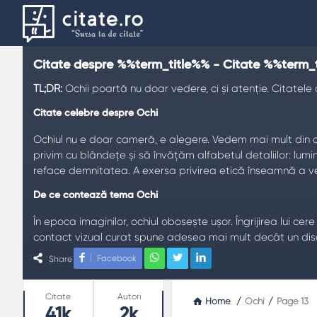
Citate despre %%term_title%% - Citate %%term_
TL;DR:
Ochii poartă nu doar vedere, ci și atenție. Citatel
Citate celebre despre Ochi
Ochiul nu e doar cameră, e alegere. Vedem mai mult din c
privim cu blândețe și să învățăm alfabetul detaliilor: lumi
reface demnitatea. A exersa privirea etică înseamnă a vede
De ce contează tema Ochi
În epoca imaginilor, ochiul obosește ușor. Îngrijirea lui cere
contact vizual curat spune adesea mai mult decât un discur
ta până devine din nou persoană.
Facebook
Share
Teme frecvente
Stats
Citate
Autori
Home
/
Ochi
/
Page 13
Percepție
: vezi ceea ce cauți.
41k
2k