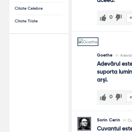
aceea.
Citate Celebre
0
Citate Triste
Adv
Goethe
In:
Adevăr
120x600
Adevărul este
suporta lumina
arşi.
0
Sorin Cerin
In:
Cu
Cuvantul este