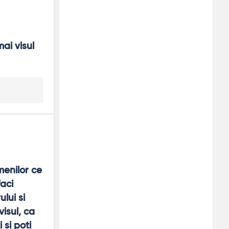
ai visul 
enilor ce 
aci 
ui si 
isul, ca 
si poti 