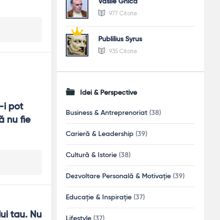
Vasile Ghica
977 Citate
Publilius Syrus
935 Citate
Idei & Perspective
i pot 
Business & Antreprenoriat
(38)
 nu fie 
Carieră & Leadership
(39)
Cultură & Istorie
(38)
Dezvoltare Personală & Motivație
(39)
Educație & Inspirație
(37)
i tau. Nu 
Lifestyle
(37)