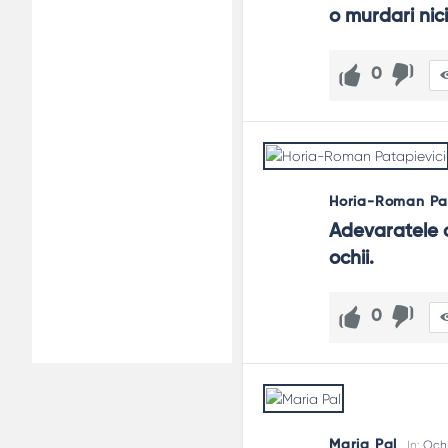
o murdari nic
0
Horia-Roman Pat
Adevaratele ca
ochii.
0
Maria Pal
In:
Och