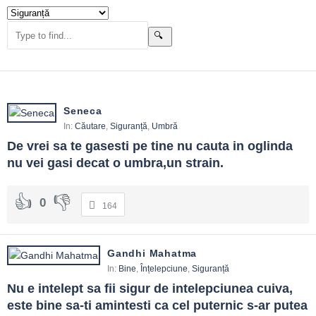
aproape-accidente, nu doar din tragedii. Cultura raportării timpurii,
fără pedeapsă, salvează vieți. În familie, exercițiile de evacuare și
discuțiile despre internet sunt la fel de serioase ca lista de
cumpărături.Siguranța bună e invizibilă: procese care funcționează
discret. Când apare frica cronică, verifici proporția: poate ai nevoie
de informații mai bune, nu de ziduri mai înalte.
De ce contează tema Siguranță
Seneca
In:
Căutare
,
Siguranță
,
Umbră
Fără un minim de siguranță, creativitatea e lux. Cu ea, devine
De vrei sa te gasesti pe tine nu cauta in oglinda 
normalitate. Citatele oferă scurtături pentru decizii calme în situații
nu vei gasi decat o umbra,un strain.
tensionate.
Teme frecvente
0
164
Prevenție
: obiceiuri zilnice.
Redundanță
: plan B.
Transparență
: raportare timpurie.
Gandhi Mahatma
Educație
: reguli pe înțeles.
In:
Bine
,
Înțelepciune
,
Siguranță
Proporție
: risc vs. cost.
Nu e intelept sa fii sigur de intelepciunea cuiva, 
Ghid de folosire
este bine sa-ti amintesti ca cel puternic s-ar putea 