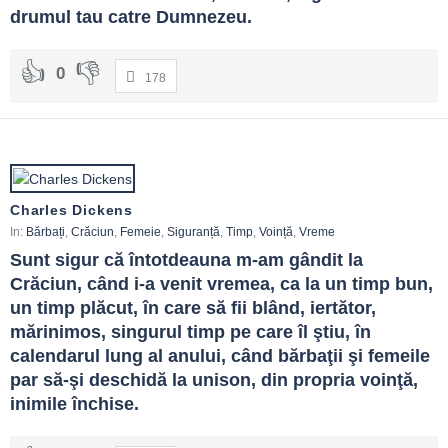
drumul tau catre Dumnezeu.
0
178
Charles Dickens
In:
Bărbați
,
Crăciun
,
Femeie
,
Siguranță
,
Timp
,
Voință
,
Vreme
Sunt sigur că întotdeauna m-am gândit la 
Crăciun, când i-a venit vremea, ca la un timp bun, 
un timp plăcut, în care să fii blând, iertător, 
mărinimos, singurul timp pe care îl ştiu, în 
calendarul lung al anului, când bărbaţii şi femeile 
par să-şi deschidă la unison, din propria voinţă, 
inimile închise.