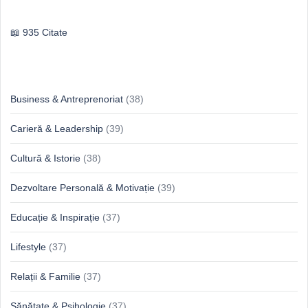
Publilius Syrus
935 Citate
Idei & Perspective
Business & Antreprenoriat
(38)
Carieră & Leadership
(39)
Cultură & Istorie
(38)
Dezvoltare Personală & Motivație
(39)
Educație & Inspirație
(37)
Lifestyle
(37)
Relații & Familie
(37)
Sănătate & Psihologie
(37)