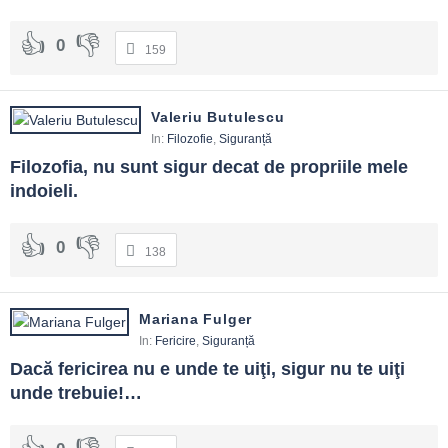
Ce fac după un incident?
0
159
Documentezi, comunici deschis, repari și îmbunătățești procesul.
Valeriu Butulescu
In:
Filozofie
,
Siguranță
Filozofia, nu sunt sigur decat de propriile mele 
indoieli.
0
138
Mariana Fulger
In:
Fericire
,
Siguranță
Dacă fericirea nu e unde te uiţi, sigur nu te uiţi 
unde trebuie!…