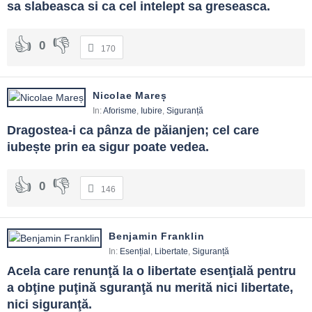
sa slabeasca si ca cel intelept sa greseasca.
Stabilește checklisturi simple.
Folosește manager de parole.
Exersează scenarii rare, dar critice.
0
170
Vorbește calm după greșeli: ce-am învățat?
FAQ și reflecții finale
Nicolae Mareș
Cum evit frica paralizantă?
In:
Aforisme
,
Iubire
,
Siguranță
Te informezi din surse solide, compari riscuri reale, stabilești
Dragostea-i ca pânza de păianjen; cel care 
obiceiuri și limite clare.
iubește prin ea sigur poate vedea.
E prea multă siguranță o problemă?
0
146
Da, când blochează inițiativa și încrederea. Recalibrezi după cost și
utilitate.
Benjamin Franklin
Ce obicei are cel mai mare impact?
In:
Esențial
,
Libertate
,
Siguranță
Checklisturile: simple, repetabile, vizibile pentru toți.
Acela care renunţă la o libertate esenţială pentru 
a obţine puţină sguranţă nu merită nici libertate, 
Cum discut siguranța cu copiii?
nici siguranţă.
Cu exemple concrete, reguli puține și clare, repetate periodic.