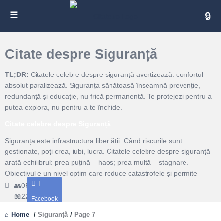
Cita
Citate despre Siguranță
TL;DR:
Citatele celebre despre siguranță avertizează: confortul
absolut paralizează. Siguranța sănătoasă înseamnă prevenție,
redundanță și educație, nu frică permanentă. Te protejezi pentru a
putea explora, nu pentru a te închide.
Citate celebre despre Siguranță
Siguranța este infrastructura libertății. Când riscurile sunt
gestionate, poți crea, iubi, lucra. Citatele celebre despre siguranță
arată echilibrul: prea puțină – haos; prea multă – stagnare.
Obiectivul e un nivel optim care reduce catastrofele și permite
viața.Există siguranță fizică, digitală, emoțională. Toate cer
0
Followers
obiceiuri: centuri cuplate, parole unice, limite clare în relații. Citatele
225
Citate
Facebook
nu sperie, ci ordonează: alegi ce controlezi, accepți ce depășește
Home
/
Siguranță
/
Page 7
sfera ta și pregătești planuri B.Organizațiile sigure învață din