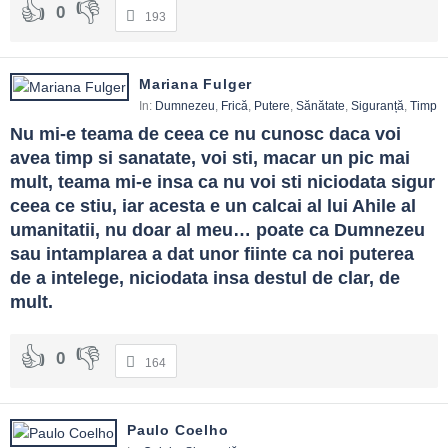
0
193
Mariana Fulger
In:
Dumnezeu
,
Frică
,
Putere
,
Sănătate
,
Siguranță
,
Timp
Nu mi-e teama de ceea ce nu cunosc daca voi 
avea timp si sanatate, voi sti, macar un pic mai 
mult, teama mi-e insa ca nu voi sti niciodata sigur 
ceea ce stiu, iar acesta e un calcai al lui Ahile al 
umanitatii, nu doar al meu… poate ca Dumnezeu 
sau intamplarea a dat unor fiinte ca noi puterea 
de a intelege, niciodata insa destul de clar, de 
mult.
0
164
Paulo Coelho