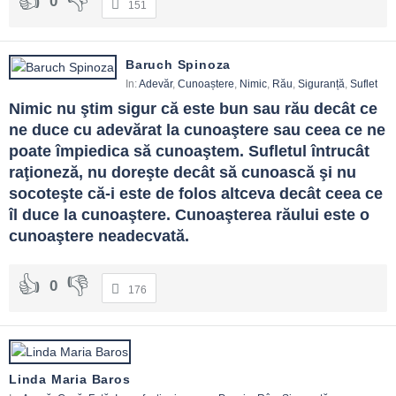
0
151
Baruch Spinoza
In:
Adevăr
,
Cunoaștere
,
Nimic
,
Rău
,
Siguranță
,
Suflet
Nimic nu ştim sigur că este bun sau rău decât ce 
ne duce cu adevărat la cunoaştere sau ceea ce ne 
poate împiedica să cunoaştem. Sufletul întrucât 
raţioneză, nu doreşte decât să cunoască şi nu 
socoteşte că-i este de folos altceva decât ceea ce 
îl duce la cunoaştere. Cunoaşterea răului este o 
cunoaştere neadecvată.
0
176
Linda Maria Baros