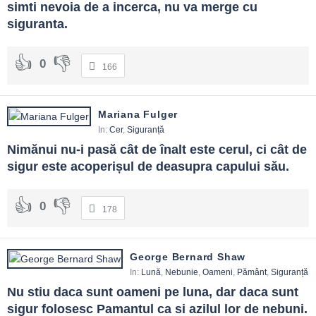
simti nevoia de a incerca, nu va merge cu 
siguranta.
0
166
Mariana Fulger
In:
Cer
,
Siguranță
Nimănui nu-i pasă cât de înalt este cerul, ci cât de 
sigur este acoperișul de deasupra capului său.
0
178
George Bernard Shaw
In:
Lună
,
Nebunie
,
Oameni
,
Pământ
,
Siguranță
Nu stiu daca sunt oameni pe luna, dar daca sunt 
sigur folosesc Pamantul ca si azilul lor de nebuni.