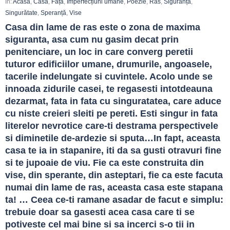
In:
Acasă
,
Casă
,
Față
,
Imperfecțiuni umane
,
Poezie
,
Râs
,
Siguranță
,
Singurătate
,
Speranță
,
Vise
Casa din lame de ras este o zona de maxima 
siguranta, asa cum nu gasim decat prin 
penitenciare, un loc in care converg peretii 
tuturor edificiilor umane, drumurile, angoasele, 
tacerile indelungate si cuvintele. Acolo unde se 
innoada zidurile casei, te regasesti intotdeauna 
dezarmat, fata in fata cu singuratatea, care aduce 
cu niste creieri sleiti pe pereti. Esti singur in fata 
literelor nevrotice care-ti destrama perspectivele 
si diminetile de-ardezie si sputa…In fapt, aceasta 
casa te ia in stapanire, iti da sa gusti otravuri fine 
si te jupoaie de viu. Fie ca este construita din 
vise, din sperante, din asteptari, fie ca este facuta 
numai din lame de ras, aceasta casa este stapana 
ta! … Ceea ce-ti ramane asadar de facut e simplu: 
trebuie doar sa gasesti acea casa care ti se 
potiveste cel mai bine si sa incerci s-o tii in 