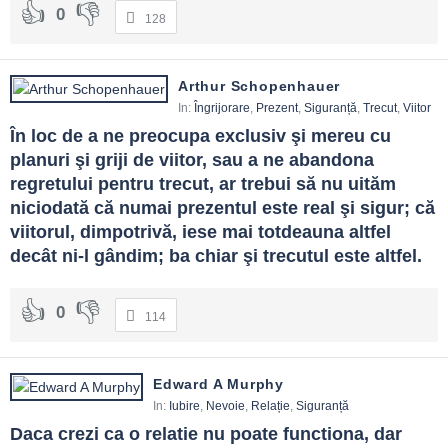
0
128
Arthur Schopenhauer
In:
Îngrijorare
,
Prezent
,
Siguranță
,
Trecut
,
Viitor
În loc de a ne preocupa exclusiv şi mereu cu 
planuri şi griji de viitor, sau a ne abandona 
regretului pentru trecut, ar trebui să nu uităm 
niciodată că numai prezentul este real şi sigur; că 
viitorul, dimpotrivă, iese mai totdeauna altfel 
decât ni-l gândim; ba chiar şi trecutul este altfel.
0
114
Edward A Murphy
In:
Iubire
,
Nevoie
,
Relație
,
Siguranță
Daca crezi ca o relatie nu poate functiona, dar 