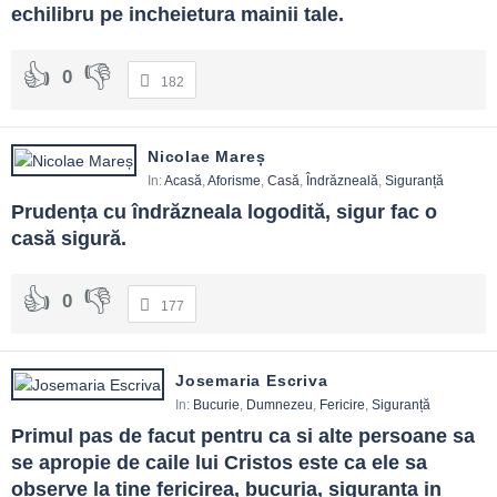
echilibru pe incheietura mainii tale.
0
182
Nicolae Mareș
In:
Acasă
,
Aforisme
,
Casă
,
Îndrăzneală
,
Siguranță
Prudența cu îndrăzneala logodită, sigur fac o 
casă sigură.
0
177
Josemaria Escriva
In:
Bucurie
,
Dumnezeu
,
Fericire
,
Siguranță
Primul pas de facut pentru ca si alte persoane sa 
se apropie de caile lui Cristos este ca ele sa 
observe la tine fericirea, bucuria, siguranta in 