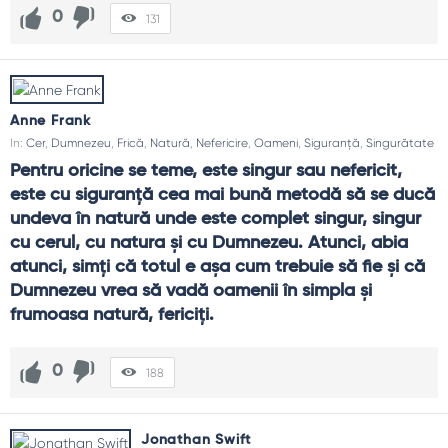
0
131
Anne Frank
In:
Cer
,
Dumnezeu
,
Frică
,
Natură
,
Nefericire
,
Oameni
,
Siguranță
,
Singurătate
Pentru oricine se teme, este singur sau nefericit, 
este cu siguranţă cea mai bună metodă să se ducă 
undeva în natură unde este complet singur, singur 
cu cerul, cu natura şi cu Dumnezeu. Atunci, abia 
atunci, simţi că totul e aşa cum trebuie să fie şi că 
Dumnezeu vrea să vadă oamenii în simpla şi 
frumoasa natură, fericiţi.
0
188
Jonathan Swift