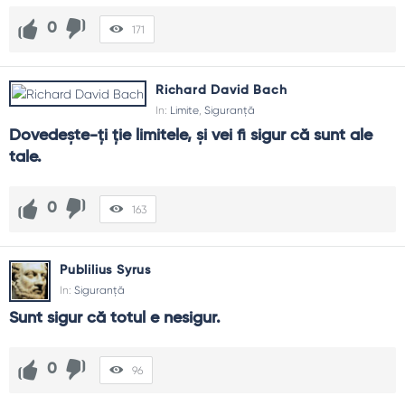
0
171
Richard David Bach
In:
Limite
,
Siguranță
Dovedeşte-ţi ţie limitele, şi vei fi sigur că sunt ale 
tale.
0
163
Publilius Syrus
In:
Siguranță
Sunt sigur că totul e nesigur.
0
96