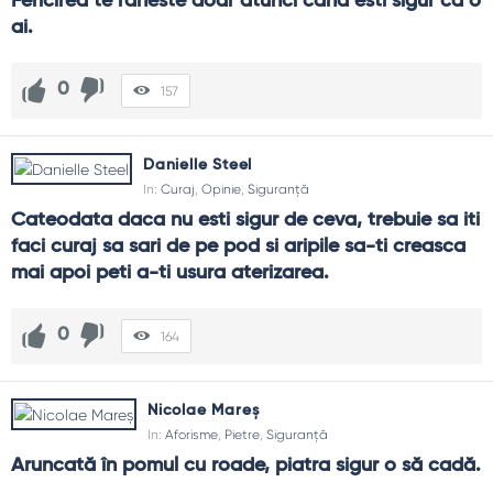
Documentezi, comunici deschis, repari și îmbunătățești
Fericirea te raneste doar atunci cand esti sigur ca o 
procesul.
ai.
0
157
Danielle Steel
In:
Curaj
,
Opinie
,
Siguranță
Cateodata daca nu esti sigur de ceva, trebuie sa iti 
faci curaj sa sari de pe pod si aripile sa-ti creasca 
mai apoi peti a-ti usura aterizarea.
0
164
Nicolae Mareș
In:
Aforisme
,
Pietre
,
Siguranță
Aruncată în pomul cu roade, piatra sigur o să cadă.