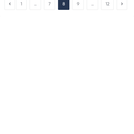
1
…
7
8
9
…
12
Sidebar
Adv
250x250