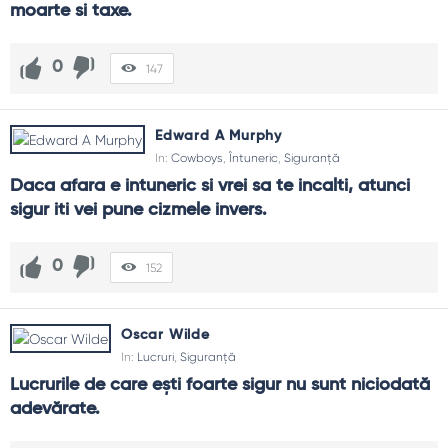
moarte si taxe.
0
147
Edward A Murphy
In:
Cowboys
,
Întuneric
,
Siguranță
Daca afara e intuneric si vrei sa te incalti, atunci 
sigur iti vei pune cizmele invers.
0
152
Oscar Wilde
In:
Lucruri
,
Siguranță
Lucrurile de care eşti foarte sigur nu sunt niciodată 
adevărate.