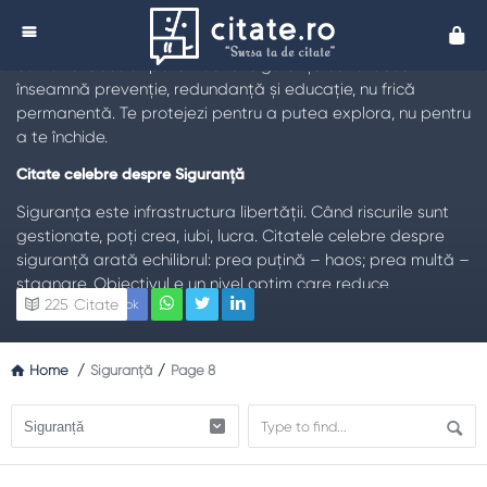
Citate despre Siguranță
Cita
TL;DR:
Citatele celebre despre siguranță avertizează:
confortul absolut paralizează. Siguranța sănătoasă
înseamnă prevenție, redundanță și educație, nu frică
permanentă. Te protejezi pentru a putea explora, nu pentru
a te închide.
Citate celebre despre Siguranță
Siguranța este infrastructura libertății. Când riscurile sunt
gestionate, poți crea, iubi, lucra. Citatele celebre despre
siguranță arată echilibrul: prea puțină – haos; prea multă –
stagnare. Obiectivul e un nivel optim care reduce
225
Citate
Facebook
catastrofele și permite viața.Există siguranță fizică,
digitală, emoțională. Toate cer obiceiuri: centuri cuplate,
parole unice, limite clare în relații. Citatele nu sperie, ci
Home
/
Siguranță
/
Page 8
ordonează: alegi ce controlezi, accepți ce depășește sfera
ta și pregătești planuri B.Organizațiile sigure învață din
aproape-accidente, nu doar din tragedii. Cultura raportării
timpurii, fără pedeapsă, salvează vieți. În familie, exercițiile
de evacuare și discuțiile despre internet sunt la fel de