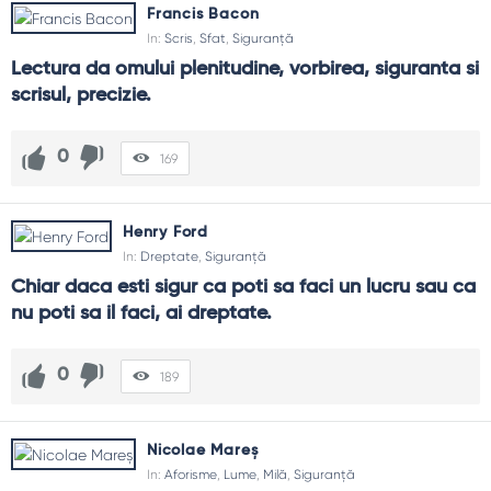
Francis Bacon
In:
Scris
,
Sfat
,
Siguranță
Lectura da omului plenitudine, vorbirea, siguranta si 
scrisul, precizie.
0
169
Henry Ford
In:
Dreptate
,
Siguranță
Chiar daca esti sigur ca poti sa faci un lucru sau ca 
nu poti sa il faci, ai dreptate.
0
189
Nicolae Mareș
In:
Aforisme
,
Lume
,
Milă
,
Siguranță