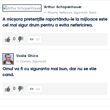
Arthur Schopenhauer
In:
Moarte
,
Nefericire
,
Siguranță
,
Viață
A micşora pretenţille raportându-le la mijloace este 
cel mai sigur drum pentru a evita nefericirea.
0
119
Vasile Ghica
In:
Oameni
,
Siguranță
Omul va fi cu siguranta mai bun, dar nu se stie 
cand.
0
169