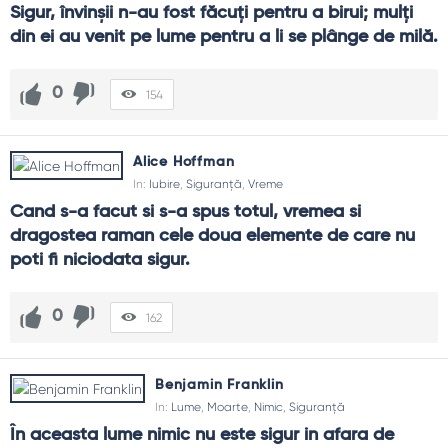
Sigur, învinșii n-au fost făcuți pentru a birui; mulți 
din ei au venit pe lume pentru a li se plânge de milă.
0
154
Alice Hoffman
In:
Iubire
,
Siguranță
,
Vreme
Cand s-a facut si s-a spus totul, vremea si 
dragostea raman cele doua elemente de care nu 
poti fi niciodata sigur.
0
162
Benjamin Franklin
In:
Lume
,
Moarte
,
Nimic
,
Siguranță
În aceasta lume nimic nu este sigur in afara de 