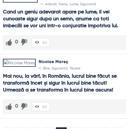
In:
Adevăr
,
Geniu
,
Lume
,
Siguranță
Cand un geniu adevarat apare pe lume, il vei 
cunoaste sigur dupa un semn, anume ca toti 
imbecilii se vor uni intr-o conjuratie impotriva lui.
0
163
Nicolae Mareș
In:
Bine
,
Siguranță
,
Tăcere
Mai nou, la vârf, în România, lucrul bine făcut se 
transformă încet şi sigur în lucrul bine tăcut! 
Urmează a se transforma în lucrul bine ascuns!
0
163