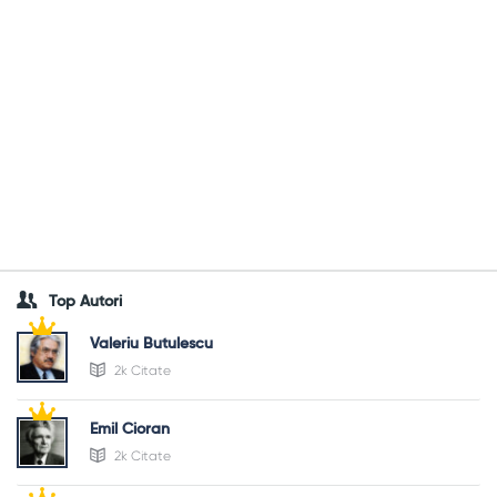
Top Autori
Valeriu Butulescu
2k Citate
Emil Cioran
2k Citate