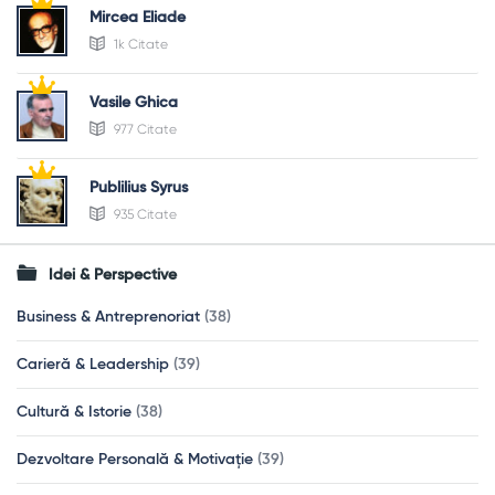
Mircea Eliade
1k Citate
Vasile Ghica
977 Citate
Publilius Syrus
935 Citate
Idei & Perspective
Business & Antreprenoriat
(38)
Carieră & Leadership
(39)
Cultură & Istorie
(38)
Dezvoltare Personală & Motivație
(39)