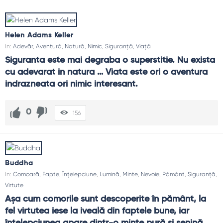
serioase ca lista de cumpărături.Siguranța bună e invizibilă:
procese care funcționează discret. Când apare frica
cronică, verifici proporția: poate ai nevoie de informații mai
Helen Adams Keller
bune, nu de ziduri mai înalte.
In:
Adevăr
,
Aventură
,
Natură
,
Nimic
,
Siguranță
,
Viață
De ce contează tema Siguranță
Siguranta este mai degraba o superstitie. Nu exista 
cu adevarat in natura … Viata este ori o aventura 
Fără un minim de siguranță, creativitatea e lux. Cu ea,
devine normalitate. Citatele oferă scurtături pentru decizii
indrazneata ori nimic interesant.
calme în situații tensionate.
0
Teme frecvente
156
Prevenție
: obiceiuri zilnice.
Redundanță
: plan B.
Transparență
: raportare timpurie.
Educație
: reguli pe înțeles.
Buddha
Proporție
: risc vs. cost.
In:
Comoară
,
Fapte
,
Înțelepciune
,
Lumină
,
Minte
,
Nevoie
,
Pământ
,
Siguranță
,
Virtute
Ghid de folosire
Aşa cum comorile sunt descoperite în pământ, la 
Stabilește checklisturi simple.
fel virtutea iese la iveală din faptele bune, iar 
Folosește manager de parole.