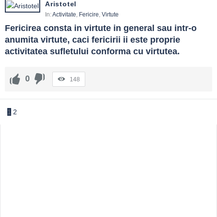
Aristotel
In:
Activitate
,
Fericire
,
Virtute
Fericirea consta in virtute in general sau intr-o 
anumita virtute, caci fericirii ii este proprie 
activitatea sufletului conforma cu virtutea.
0
148
1
2
Sidebar
Adv
250x250