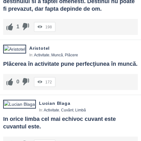
destinului si a faptei omenesti. Destinul nu poate 
fi prevazut, dar fapta depinde de om.
1
198
Aristotel
In:
Activitate
,
Muncă
,
Plăcere
Plăcerea în activitate pune perfecţiunea în muncă.
0
172
Lucian Blaga
In:
Activitate
,
Cuvânt
,
Limbă
In orice limba cel mai echivoc cuvant este 
cuvantul este.