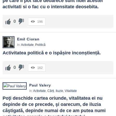
pe care il pot face deoarece sunt fidel acestei 
activitati si o fac cu o intensitate deosebita.
0
196
Emil Cioran
In:
Activitate
,
Politică
Activitatea politică e o ispășire inconștiență.
0
162
Paul Valery
In:
Activitate
,
Cărți
,
Iluzie
,
Vitalitate
Poţi deschide cartea oriunde, vitalitatea ei nu 
depinde de ce precede, şi oarecum, de iluzia 
câştigată, depinde numai de ce am putea numi 