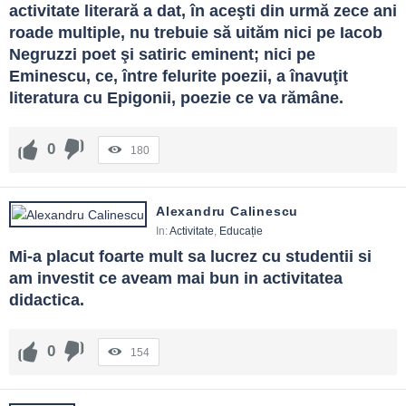
activitate literară a dat, în aceşti din urmă zece ani 
roade multiple, nu trebuie să uităm nici pe Iacob 
Negruzzi poet şi satiric eminent; nici pe 
Eminescu, ce, între felurite poezii, a înavuţit 
literatura cu Epigonii, poezie ce va rămâne.
0
180
Alexandru Calinescu
In:
Activitate
,
Educație
Mi-a placut foarte mult sa lucrez cu studentii si 
am investit ce aveam mai bun in activitatea 
didactica.
0
154