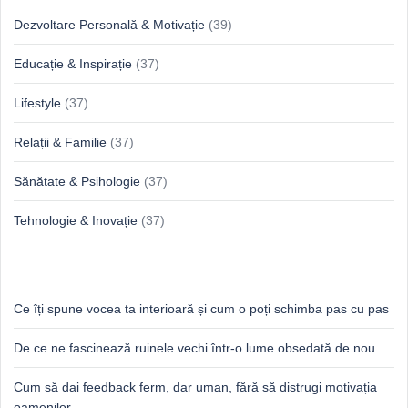
Dezvoltare Personală & Motivație
(39)
Educație & Inspirație
(37)
Lifestyle
(37)
Relații & Familie
(37)
Sănătate & Psihologie
(37)
Tehnologie & Inovație
(37)
Idei proaspete, perspective luminoase
Ce îți spune vocea ta interioară și cum o poți schimba pas cu pas
De ce ne fascinează ruinele vechi într-o lume obsedată de nou
Cum să dai feedback ferm, dar uman, fără să distrugi motivația
oamenilor