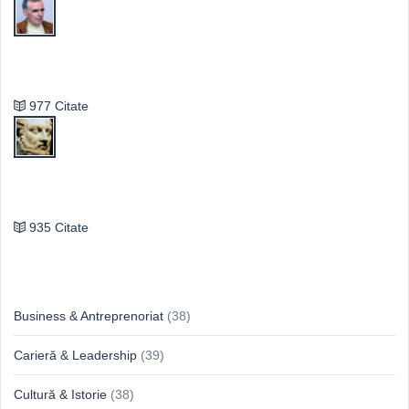
Vasile Ghica
977 Citate
Publilius Syrus
935 Citate
Idei & Perspective
Business & Antreprenoriat
(38)
Carieră & Leadership
(39)
Cultură & Istorie
(38)