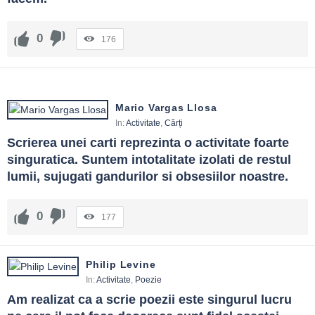
0
176
Mario Vargas Llosa
In:
Activitate
,
Cărți
Scrierea unei carti reprezinta o activitate foarte 
singuratica. Suntem intotalitate izolati de restul 
lumii, sujugati gandurilor si obsesiilor noastre.
0
177
Philip Levine
In:
Activitate
,
Poezie
Am realizat ca a scrie poezii este singurul lucru 