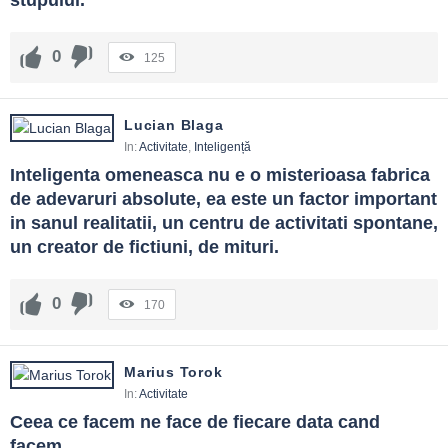
stupului.
0
125
Lucian Blaga
In:
Activitate
,
Inteligență
Inteligenta omeneasca nu e o misterioasa fabrica 
de adevaruri absolute, ea este un factor important 
in sanul realitatii, un centru de activitati spontane, 
un creator de fictiuni, de mituri.
0
170
Marius Torok
In:
Activitate
Ceea ce facem ne face de fiecare data cand 
facem.