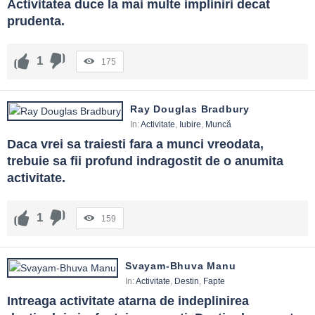
Activitatea duce la mai multe impliniri decat 
prudenta.
1
175
Ray Douglas Bradbury
In:
Activitate
,
Iubire
,
Muncă
Daca vrei sa traiesti fara a munci vreodata, 
trebuie sa fii profund indragostit de o anumita 
activitate.
1
159
Svayam-Bhuva Manu
In:
Activitate
,
Destin
,
Fapte
Intreaga activitate atarna de indeplinirea 