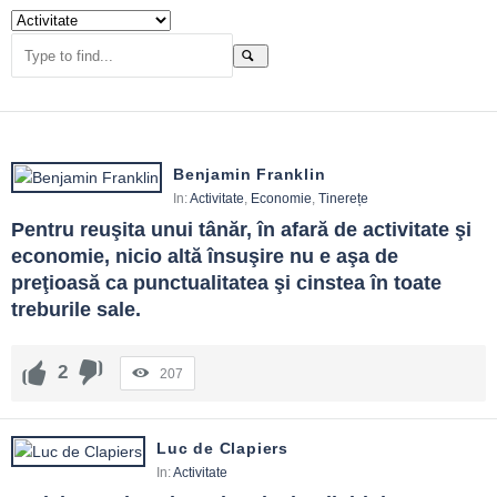
Benjamin Franklin
In:
Activitate
,
Economie
,
Tinerețe
Pentru reuşita unui tânăr, în afară de activitate şi 
economie, nicio altă însuşire nu e aşa de 
preţioasă ca punctualitatea şi cinstea în toate 
treburile sale.
2
207
Luc de Clapiers
In:
Activitate