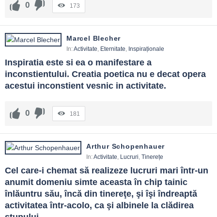
0
173
Marcel Blecher
In:
Activitate
,
Eternitate
,
Inspiraționale
Inspiratia este si ea o manifestare a 
inconstientului. Creatia poetica nu e decat opera 
acestui inconstient vesnic in activitate.
0
181
Arthur Schopenhauer
In:
Activitate
,
Lucruri
,
Tinerețe
Cel care-i chemat să realizeze lucruri mari într-un 
anumit domeniu simte aceasta în chip tainic 
înlăuntru său, încă din tinereţe, şi îşi îndreaptă 
activitatea într-acolo, ca şi albinele la clădirea 