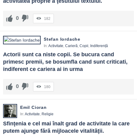
activitatea proprie a ţesutului textului.
0
182
Stefan Iordache
In:
Activitate
,
Carieră
,
Copii
,
Indiferență
Actorii sunt ca niste copii. Se bucura cand 
primesc premii, se bosumfla cand sunt criticati, 
indiferent ce cariera ai in urma
0
180
Emil Cioran
In:
Activitate
,
Religie
Sfinţenia e cel mai înalt grad de activitate la care 
putem ajunge fără mijloacele vitalităţii.