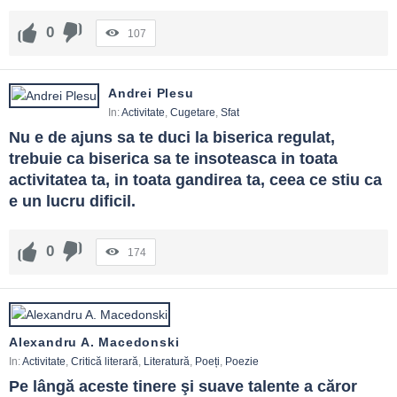
0
107
Andrei Plesu
In:
Activitate
,
Cugetare
,
Sfat
Nu e de ajuns sa te duci la biserica regulat, 
trebuie ca biserica sa te insoteasca in toata 
activitatea ta, in toata gandirea ta, ceea ce stiu ca 
e un lucru dificil.
0
174
Alexandru A. Macedonski
In:
Activitate
,
Critică literară
,
Literatură
,
Poeți
,
Poezie
Pe lângă aceste tinere şi suave talente a căror 