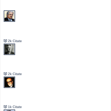
Top Autori
Valeriu Butulescu
2k Citate
Emil Cioran
2k Citate
Mircea Eliade
1k Citate