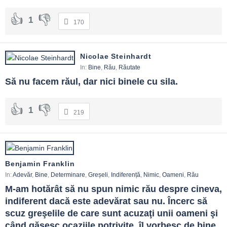
1
170
Nicolae Steinhardt
In:
Bine
,
Rău
,
Răutate
Să nu facem răul, dar nici binele cu sila.
1
219
Benjamin Franklin
In:
Adevăr
,
Bine
,
Determinare
,
Greșeli
,
Indiferență
,
Nimic
,
Oameni
,
Rău
M-am hotărât să nu spun nimic rău despre cineva, 
indiferent dacă este adevărat sau nu. Încerc să 
scuz greşelile de care sunt acuzaţi unii oameni şi 
când găsesc ocaziile potrivite, îl vorbesc de bine 