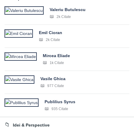
Valeriu Butulescu
2k Citate
Emil Cioran
2k Citate
Mircea Eliade
1k Citate
Vasile Ghica
977 Citate
Publilius Syrus
935 Citate
Idei & Perspective