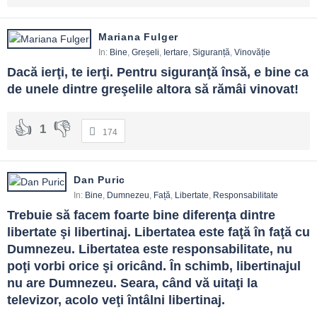
Mariana Fulger
In:
Bine
,
Greșeli
,
Iertare
,
Siguranță
,
Vinovăție
Dacă ierţi, te ierţi. Pentru siguranţă însă, e bine ca 
de unele dintre greşelile altora să rămâi vinovat!
1
174
Dan Puric
In:
Bine
,
Dumnezeu
,
Față
,
Libertate
,
Responsabilitate
Trebuie să facem foarte bine diferenţa dintre 
libertate şi libertinaj. Libertatea este faţă în faţă cu 
Dumnezeu. Libertatea este responsabilitate, nu 
poţi vorbi orice şi oricând. În schimb, libertinajul 
nu are Dumnezeu. Seara, când vă uitaţi la 
televizor, acolo veţi întâlni libertinaj.