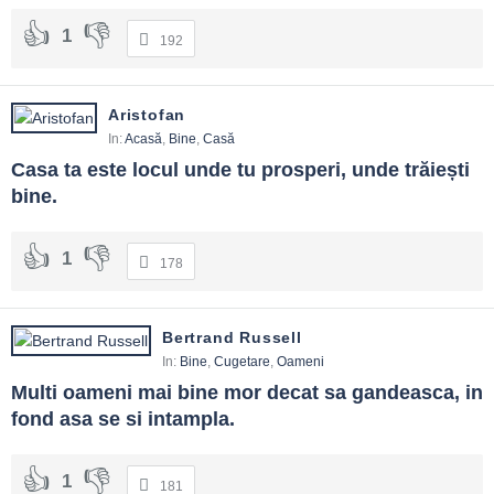
1
192
Aristofan
In:
Acasă
,
Bine
,
Casă
Casa ta este locul unde tu prosperi, unde trăiești 
bine.
1
178
Bertrand Russell
In:
Bine
,
Cugetare
,
Oameni
Multi oameni mai bine mor decat sa gandeasca, in 
fond asa se si intampla.
1
181