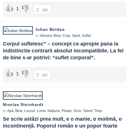
voluntariat), discuții despre consecințe și demnitate. Binele se
1
180
învață făcând.
Iulian Boldea
In:
Absolut
,
Bine
,
Corp
,
Spirit
,
Suflet
Corpul sufletesc” – concept ce apropie pana la 
indistinctie contrarii absolut incompatibile. La fel 
de bine s-ar potrivi: “suflet corporal”.
1
181
Nicolae Steinhardt
In:
Apă
,
Bine
,
Lucruri
,
Lume
,
Națiune
,
Ploaie
,
Scris
,
Talent
,
Timp
Se scrie astăzi prea mult, e o manie, o molimă, o 
incontinenţă. Poporul român e un popor foarte 