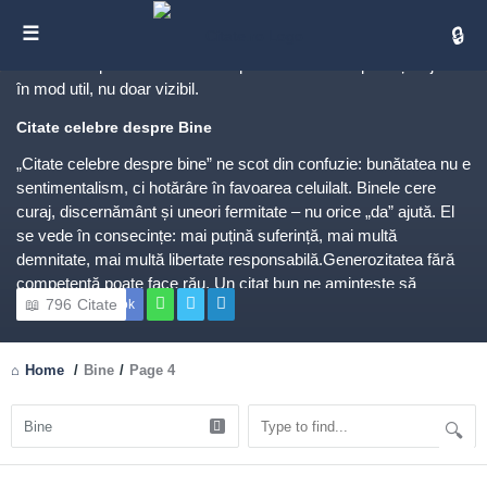
Citate despre Bine
Cita
TL;DR:
Binele nu e doar bună intenție, ci și efect. Citatele
celebre despre bine unesc compasiunea cu competența: ajută
în mod util, nu doar vizibil.
Citate celebre despre Bine
„Citate celebre despre bine” ne scot din confuzie: bunătatea nu e
sentimentalism, ci hotărâre în favoarea celuilalt. Binele cere
curaj, discernământ și uneori fermitate – nu orice „da” ajută. El
se vede în consecințe: mai puțină suferință, mai multă
demnitate, mai multă libertate responsabilă.Generozitatea fără
competență poate face rău. Un citat bun ne amintește să
796
Citate
Facebook
întrebăm „cum pot fi de folos cu adevărat?”. Uneori răspunsul e
o oră de ascultare; alteori, un plan, un contact, o limită
sănătoasă. Binele autentic e eficient și discret: prețuiește
Home
/
Bine
/
Page 4
persoana, nu imaginea publică.
De ce contează tema „Bine”
În familie, binele e infrastructura zilnică a bucuriei: mici gesturi,
ritm, grijă. În comunitate, devine coeziune: voluntariat, instituții