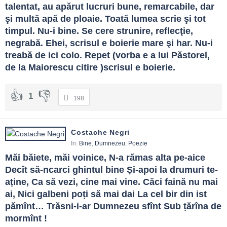
talentat, au apărut lucruri bune, remarcabile, dar 
şi multă apă de ploaie. Toată lumea scrie şi tot 
timpul. Nu-i bine. Se cere strunire, reflecţie, 
negrabă. Ehei, scrisul e boierie mare şi har. Nu-i 
treabă de ici colo. Repet (vorba e a lui Păstorel, 
de la Maiorescu citire )scrisul e boierie.
1
198
Costache Negri
In:
Bine
,
Dumnezeu
,
Poezie
Măi băiete, măi voinice, N-a rămas alta pe-aice 
Decît să-ncarci ghintul bine Și-apoi la drumuri te-
aține, Ca să vezi, cine mai vine. Căci faină nu mai 
ai, Nici galbeni poți să mai dai La cel bir din ist 
pămînt… Trăsni-i-ar Dumnezeu sfînt Sub țărîna de 
mormînt !