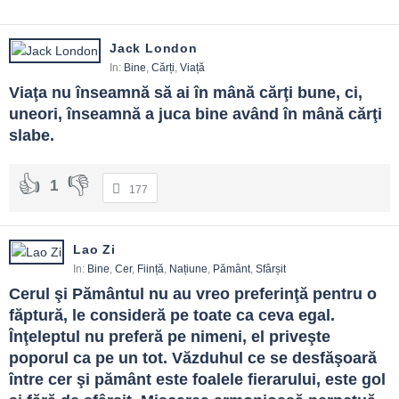
Jack London
In:
Bine
,
Cărți
,
Viață
Viaţa nu înseamnă să ai în mână cărţi bune, ci, 
uneori, înseamnă a juca bine având în mână cărţi 
slabe.
1
177
Lao Zi
In:
Bine
,
Cer
,
Ființă
,
Națiune
,
Pământ
,
Sfârșit
Cerul şi Pământul nu au vreo preferinţă pentru o 
făptură, le consideră pe toate ca ceva egal. 
Înţeleptul nu preferă pe nimeni, el priveşte 
poporul ca pe un tot. Văzduhul ce se desfăşoară 
între cer şi pământ este foalele fierarului, este gol 