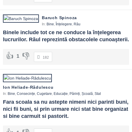
Baruch Spinoza
In:
Bine
,
Înțelegere
,
Rău
Binele include tot ce ne conduce la înţelegerea 
lucrurilor. Răul reprezintă obstacolele cunoaşterii.
1
182
Ion Heliade-Rădulescu
In:
Bine
,
Consecințe
,
Cugetare
,
Educație
,
Părinți
,
Școală
,
Stat
Fara scoala sa nu astepte nimeni nici parinti buni, 
nici fii buni, si prin urmare nici stat bine organizat 
si bine carmuit si pastorit.