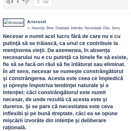
1
188
Aristotel
In:
Absența
,
Bine
,
Dreptate
,
Intenție
,
Necesitate
,
Rău
,
Sens
Necesar e numit acel lucru fără de care nu e cu 
putinţă să se trăiască, ca unul ce contribuie la 
menţinerea vieţii. De asemenea, în absenţa 
necesarului nu e cu putinţă ca binele fie să existe, 
fie să se facă ori răul să fie înlăturat sau eliminat. 
În alt sens, necesar se numeşte constrângătorul 
şi constrângerea. Acesta este ceea ce împiedică 
şi opreşte împotriva tendinţei naturale şi a 
intenţiei: căci constrângătorul este numit 
necesar, de unde rezultă că acesta este şi 
dureros. Şi se pare că necesitatea este ceva 
inflexibi şi pe bună dreptate, căci ea se opune 
mişcării izvorâte din intenţie şi deliberare 
raţională.