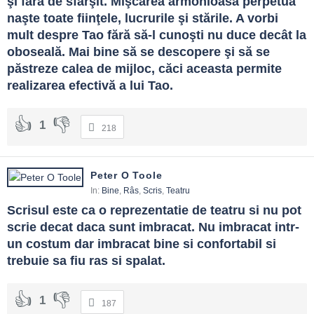
şi fără de sfârşit. Mişcarea armonioasă perpetuă 
naşte toate fiinţele, lucrurile şi stările. A vorbi 
mult despre Tao fără să-l cunoşti nu duce decât la 
oboseală. Mai bine să se descopere şi să se 
păstreze calea de mijloc, căci aceasta permite 
realizarea efectivă a lui Tao.
1
218
Peter O Toole
In:
Bine
,
Râs
,
Scris
,
Teatru
Scrisul este ca o reprezentatie de teatru si nu pot 
scrie decat daca sunt imbracat. Nu imbracat intr-
un costum dar imbracat bine si confortabil si 
trebuie sa fiu ras si spalat.
1
187