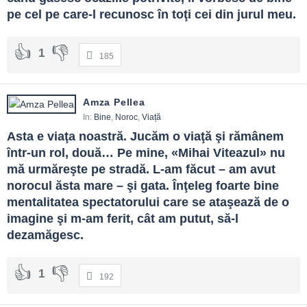
pe cel pe care-l recunosc în toţi cei din jurul meu.
1
185
Amza Pellea
In:
Bine
,
Noroc
,
Viață
Asta e viaţa noastră. Jucăm o viaţă şi rămânem 
într-un rol, două… Pe mine, «Mihai Viteazul» nu 
mă urmăreşte pe stradă. L-am făcut – am avut 
norocul ăsta mare – şi gata. Înţeleg foarte bine 
mentalitatea spectatorului care se ataşează de o 
imagine şi m-am ferit, cât am putut, să-l 
dezamăgesc.
1
192