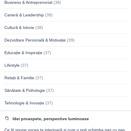
Business & Antreprenoriat
(38)
Carieră & Leadership
(39)
Cultură & Istorie
(38)
Dezvoltare Personală & Motivație
(39)
Educație & Inspirație
(37)
Lifestyle
(37)
Relații & Familie
(37)
Sănătate & Psihologie
(37)
Tehnologie & Inovație
(37)
Idei proaspete, perspective luminoase
Ce îți spune vocea ta interioară și cum o poți schimba pas cu pas