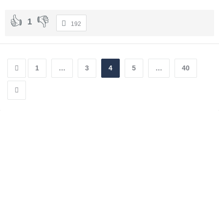
1
192
1
…
3
4
5
…
40
Sidebar
Adv
250x250