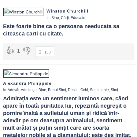
corecte, cultură a încrederii. Citatele pot inspira, dar mai ales pot
standardiza gesturi: răspunzi la timp, promiți realist, repari când
Winston Churchill
ai greșit.Etica binelui nu exclude fermitatea. Să spui „nu” ca să
In:
Bine
,
Cărți
,
Educație
protejezi pe cineva de dependență sau abuz este tot un act de
Este foarte bine ca o persoana needucata sa 
bine. Adevărul spus cu grijă aparține aceleiași familii morale.
citeasca carti cu citate.
Teme frecvente
1
Compasiune
: a vedea suferința.
183
Utilitate
: ajutorul chiar ajută.
Limite
: „nu”-uri care protejează.
Demnitate
: nu umilim când ajutăm.
Perseverență
: binele constant câștigă.
Alexandru Philippide
Ghid de folosire
In:
Adevăr
,
Admirație
,
Bine
,
Bunul Simț
,
Destin
,
Ochi
,
Sentimente
,
Simț
Admiraţia este un sentiment luminos care, când 
Întreabă „ce ar fi de ajutor pentru tine?”
apare în toată puritatea lui, repezintă negreşit o 
Leagă vorba de acțiune și termen.
pornire înaltă a sufletului uman şi ridică într-
Măsoară efectul: a scăzut suferința?
Protejează-ți resursele: binele se întreține.
adevăr pe om deasupra animalului, sentiment 
mult arătat şi puţin simţit care are soarta 
FAQ și reflecții finale
metalelor nobile şi a diamantului: este des imitat, 