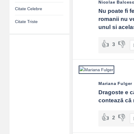
Nicolae Balces
Citate Celebre
Nu poate fi fe
romanii nu vo
Citate Triste
unul si acelas
3
Adv
120x600
Mariana Fulger
Dragoste e câ
contează că 
2