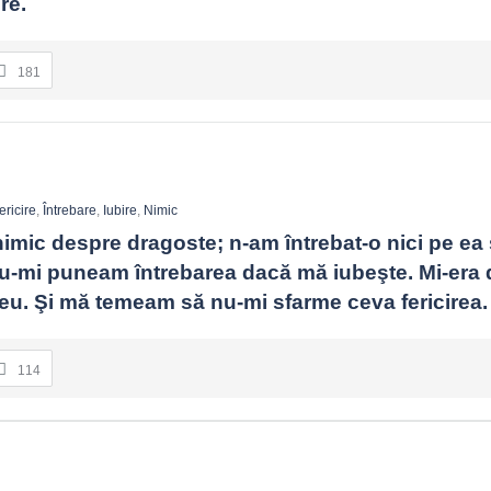
re.
181
ericire
,
Întrebare
,
Iubire
,
Nimic
imic despre dragoste; n-am întrebat-o nici pe ea şi
u-mi puneam întrebarea dacă mă iubeşte. Mi-era d
eu. Şi mă temeam să nu-mi sfarme ceva fericirea.
114