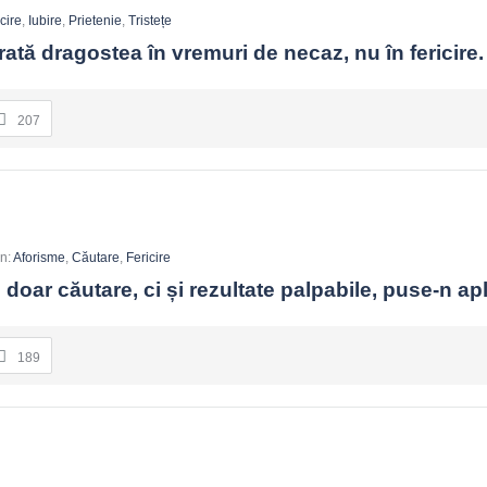
 azi, 20 de minute, pentru binele meu?”. Comparația devine utilă doar ca
cire
,
Iubire
,
Prietenie
,
Tristețe
 arată dragostea în vremuri de necaz, nu în fericire.
tunci, ai nevoie de ritm: odihnă, relații, joc.
207
 respirații și o propoziție care te așază. Ele reorientează atenția.
In:
Aforisme
,
Căutare
,
Fericire
i doar căutare, ci și rezultate palpabile, puse-n apl
189