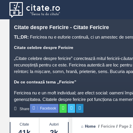
Citate despre Fericire - Citate Fericire
TL;DR:
Fericirea nu e euforie continuă, ci un amestec de sens, 
Citate celebre despre Fericire
„Citate celebre despre fericire” corectează mitul fericirii-căutare
recunoștință pentru ce este. Fericirea autentică are loc pentru t
reîntorc la mișcare, somn, hrană, prietenie, sens. Bucuria apare
De ce contează tema „Fericire”
Fericirea nu e un moft individual; are efect social: oameni îm
generozitatea. Citatele despre fericire pot funcționa ca memento
maraton rar; o masă în liniște bate o sărbătoare gălăgioasă când
Facebook
Share
Teme frecvente
Stats
Citate
Autori
Home
/
Fericire
/
Page 2
Recunoștință
: vezi binele real.
41k
2k