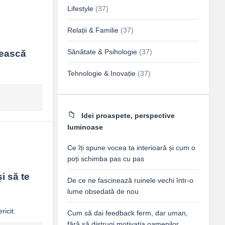
Lifestyle
(37)
Relații & Familie
(37)
Sănătate & Psihologie
(37)
ească 
Tehnologie & Inovație
(37)
Idei proaspete, perspective
luminoase
Ce îți spune vocea ta interioară și cum o
poți schimba pas cu pas
 să te 
De ce ne fascinează ruinele vechi într-o
lume obsedată de nou
Cum să dai feedback ferm, dar uman,
fără să distrugi motivația oamenilor