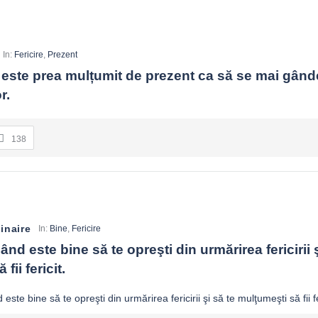
In:
Fericire
,
Prezent
t este prea mulțumit de prezent ca să se mai gând
r.
138
inaire
In:
Bine
,
Fericire
nd este bine să te opreşti din urmărirea fericirii şi
fii fericit.