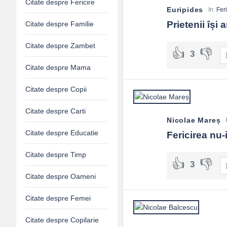
De obicei nu. Mută focusul pe propria traiectorie: „ce pot face
Citate despre Fericire
Euripides
In:
Feri
Poate munca să fie sursă de fericire?
Prietenii își
Citate despre Familie
Da, când are sens, autonomie și măiestrie în creștere. Chiar și a
Citate despre Zambet
Ce rol au citatele?
3
Sunt memento-uri. Le lipești de obiceiuri: înainte de ecran, trei
Citate despre Mama
Citate despre Copii
Citate despre Carti
Nicolae Mareș
Citate despre Educatie
Fericirea nu-
Citate despre Timp
3
Citate despre Oameni
Citate despre Femei
Citate despre Copilarie