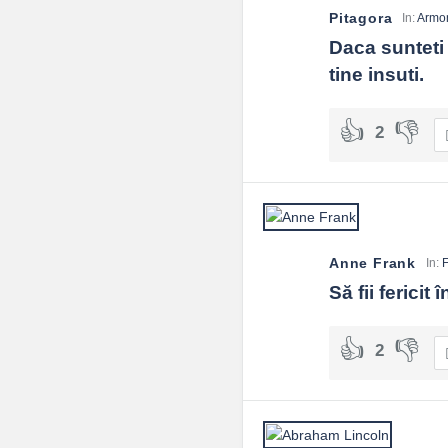
Pitagora
In:
Armo
Daca sunteti i
tine insuti.
2
Anne Frank
In:
F
Să fii fericit 
2