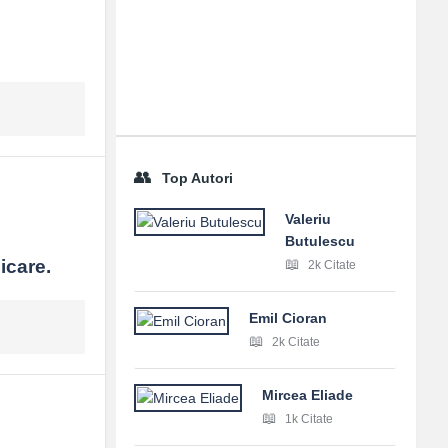
 inspirație, nu ca bici.
Top Autori
Valeriu
Butulescu
icare.
2k Citate
Emil Cioran
2k Citate
Mircea Eliade
1k Citate