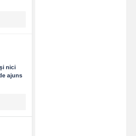
 nici 
e ajuns 