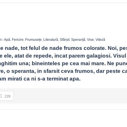
In:
Apă
,
Fericire
,
Frumusețe
,
Literatură
,
Sfârșit
,
Speranță
,
Vise
,
Viteză
e nade, tot felul de nade frumos colorate. Noi, pest
e ele, atat de repede, incat parem galagiosi. Visul
nghitim una; bineinteles pe cea mai mare. Ne pun
re, o speranta, in sfarsit ceva frumos, dar peste ca
m mirati ca ni s-a terminat apa.
i ritm: vine din obiceiuri, sens și relații, nu din explozii constante d
228
ație. Micile mișcări reactivează capacitatea de bucurie; apoi revino l