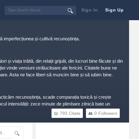
Sign In
Sign Up
ză imperfecțiunea și cultivă recunoștința.
 viața trăită, din relații grijulii, din lucruri bine făcute și din
i vinde versiuni strălucitoare ale fericirii. Citatele bune ne
toare. Asta ne face liberi să muncim bine și să iubim bine.
practicăm recunoștința, scade comparația toxică și crește
cul intensității: zece minute de plimbare zilnică bate un
793
Citate
0
Followers
Sidebar
Adv