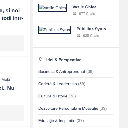
Vasile Ghica
, si noi 
977 Citate
tii intr-
Publilius Syrus
935 Citate
Idei & Perspective
Business & Antreprenoriat
(38)
s
,
Viață
Carieră & Leadership
(39)
.. Nu 
Cultură & Istorie
(38)
Dezvoltare Personală & Motivație
(39)
Educație & Inspirație
(37)