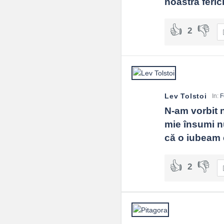
noastra ferici
2
Lev Tolstoi
In:
F
N-am vorbit n
mie însumi n
că o iubeam 
2