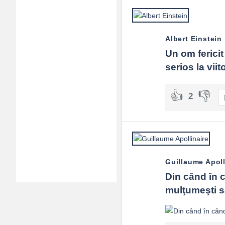
Albert Einstein
Un om ferici
serios la viito
2
Guillaume Apoll
Din când în câ
mulţumeşti să 