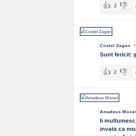
2
Costel Zagan
I
Sunt fericit:
2
Amadeus Mozar
Ii multumesc 
invata ca mo