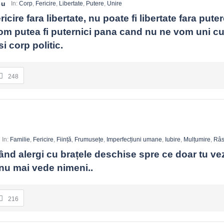
cu
In:
Corp
,
Fericire
,
Libertate
,
Putere
,
Unire
ricire fara libertate, nu poate fi libertate fara putere
m putea fi puternici pana cand nu ne vom uni cu to
i corp politic.
248
In:
Familie
,
Fericire
,
Ființă
,
Frumusețe
,
Imperfecțiuni umane
,
Iubire
,
Mulțumire
,
Râ
nd alergi cu brațele deschise spre ce doar tu vezi
nu mai vede nimeni..
216