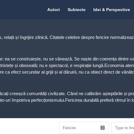
Citate.ro
Citate.ro
Autori
Subiecte
Idei & Perspective
Navigation
relații și îngrijire zilnică. Citatele celebre despre fericire normalizea
: ea se construiește, nu se vânează. Se naște din coerența dintre valori și
ristețe și oboseală; nu e spectacol, e respirație lungă.Economia atenție
 ca efect secundar al grijii și al dăruirii, nu ca obiect direct de vână
păcați creează comunități civilizate. Când ne calibrăm așteptările și 
-uri împotriva perfecționismului.Fericirea durabilă preferă ritmul în lo
 restul e haos. Micile ritualuri scot la lumină binele deja prezent.