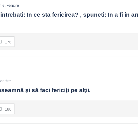
nie
,
Fericire
ntrebati: In ce sta fericirea? , spuneti: In a fi in a
176
ericire
înseamnă şi să faci fericiţi pe alţii.
180