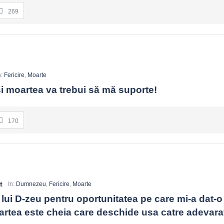
269
n:
Fericire
,
Moarte
 şi moartea va trebui să mă suporte!
170
t
In:
Dumnezeu
,
Fericire
,
Moarte
lui D-zeu pentru oportunitatea pe care mi-a dat-o 
artea este cheia care deschide usa catre adevarat