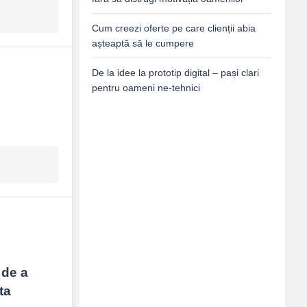
Cum creezi oferte pe care clienții abia
așteaptă să le cumpere
De la idee la prototip digital – pași clari
pentru oameni ne-tehnici
de a 
a 