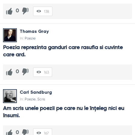
0
138
Thomas Gray
In:
Poezie
Poezia reprezinta ganduri care rasufla si cuvinte 
care ard.
0
163
Carl Sandburg
In:
Poezie
,
Scris
Am scris unele poezii pe care nu le înţeleg nici eu 
însumi.
0
167