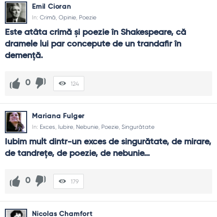
Emil Cioran
In:
Crimă
,
Opinie
,
Poezie
Este atâta crimă şi poezie în Shakespeare, că 
dramele lui par concepute de un trandafir în 
demenţă.
0
124
Mariana Fulger
In:
Exces
,
Iubire
,
Nebunie
,
Poezie
,
Singurătate
Iubim mult dintr-un exces de singurătate, de mirare, 
de tandrețe, de poezie, de nebunie…
0
179
Nicolas Chamfort