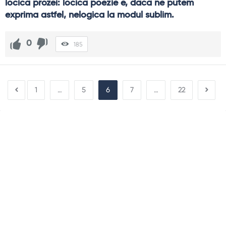
locica prozei: locica poezie e, daca ne putem 
exprima astfel, nelogica la modul sublim.
0
185
1
…
5
6
7
…
22
Sidebar
Adv
250x250