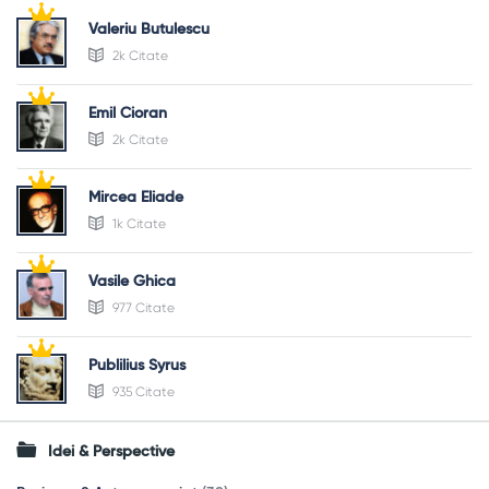
Valeriu Butulescu
2k Citate
Emil Cioran
2k Citate
Mircea Eliade
1k Citate
Vasile Ghica
977 Citate
Publilius Syrus
935 Citate
Idei & Perspective