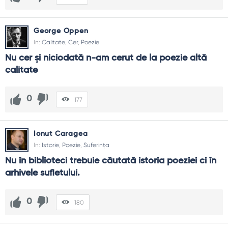
George Oppen
In:
Calitate
,
Cer
,
Poezie
Nu cer şi niciodată n-am cerut de la poezie altă 
calitate
0
177
Ionut Caragea
In:
Istorie
,
Poezie
,
Suferința
Nu în biblioteci trebuie căutată istoria poeziei ci în 
arhivele sufletului.
0
180