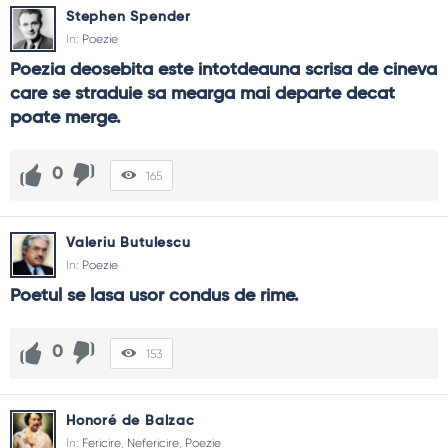
Stephen Spender
In:
Poezie
Poezia deosebita este intotdeauna scrisa de cineva 
care se straduie sa mearga mai departe decat 
poate merge.
0
165
Valeriu Butulescu
In:
Poezie
Poetul se lasa usor condus de rime.
0
153
Honoré de Balzac
In:
Fericire
,
Nefericire
,
Poezie