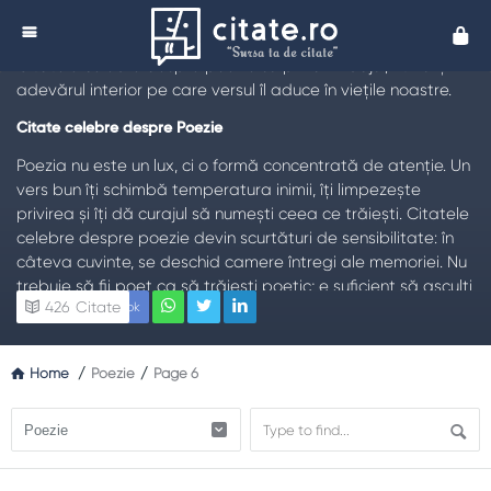
Citate despre Poezie
Cita
TL;DR:
Poezia nu descrie doar lumea, ci o face vizibilă.
Citatele celebre despre poezie surprind limbajul, ritmul și
adevărul interior pe care versul îl aduce în viețile noastre.
Citate celebre despre Poezie
Poezia nu este un lux, ci o formă concentrată de atenție. Un
vers bun îți schimbă temperatura inimii, îți limpezește
privirea și îți dă curajul să numești ceea ce trăiești. Citatele
celebre despre poezie devin scurtături de sensibilitate: în
câteva cuvinte, se deschid camere întregi ale memoriei. Nu
trebuie să fii poet ca să trăiești poetic; e suficient să asculți
426
Citate
Facebook
mai atent, să alegi cuvintele cu grijă și să accepți că uneori
misterul spune mai mult decât analiza rece.Poezia lucrează
cu ritmul, metafora și liniștea dintre cuvinte. Ea oferă spațiu
Home
/
Poezie
/
Page 6
ambivalenței: pot coexista fragilitatea și forța, dorul și
bucuria, întunericul și promisiunea zorilor. Când recitești un
poem, cititorul care ești azi se întâlnește cu cititorul care ai
fost ieri; astfel, textul crește odată cu tine.