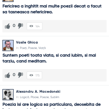
Fericirea a inghitit mai multe poezii decat a facut 
sa tasneasca nefericirea.
0
164
Vasile Ghica
In:
Poeți
,
Poezie
,
Viață
Suntem poeti toata viata, si cand iubim, si mai 
tarziu, cand meditam.
0
175
Alexandru A. Macedonski
In:
Logică
,
Ploaie
,
Poezie
,
Sublim
Poezia isi are logica sa particulara, deosebita de 