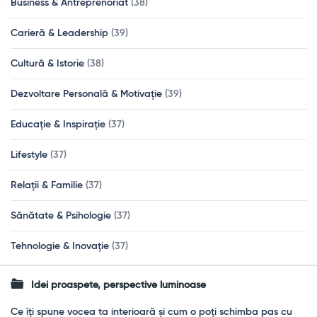
Business & Antreprenoriat
(38)
Carieră & Leadership
(39)
Cultură & Istorie
(38)
Dezvoltare Personală & Motivație
(39)
Educație & Inspirație
(37)
Lifestyle
(37)
Relații & Familie
(37)
Sănătate & Psihologie
(37)
Tehnologie & Inovație
(37)
Idei proaspete, perspective luminoase
Ce îți spune vocea ta interioară și cum o poți schimba pas cu