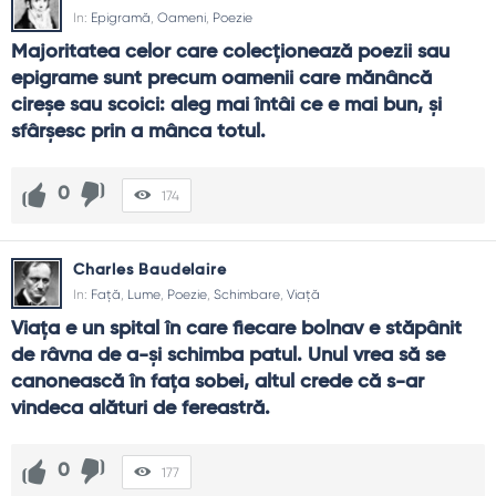
In:
Epigramă
,
Oameni
,
Poezie
Majoritatea celor care colecţionează poezii sau 
epigrame sunt precum oamenii care mănâncă 
cireşe sau scoici: aleg mai întâi ce e mai bun, şi 
sfârşesc prin a mânca totul.
0
174
Charles Baudelaire
In:
Față
,
Lume
,
Poezie
,
Schimbare
,
Viață
Viaţa e un spital în care fiecare bolnav e stăpânit 
de râvna de a-şi schimba patul. Unul vrea să se 
canonească în faţa sobei, altul crede că s-ar 
vindeca alături de fereastră.
0
177