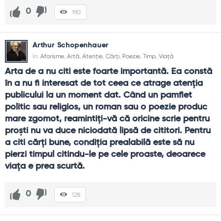
Cum folosesc poezia în învățare?
0
190
Ca exercițiu de atenție: compară două imagini, rescrie un
vers în propriile cuvinte, caută sinonime care nu pierd
nuanța. Elevii învață să nuanțeze.
Arthur Schopenhauer
Cum depășesc teama de ridicol?
In:
Aforisme
,
Artă
,
Atenție
,
Cărți
,
Poezie
,
Timp
,
Viață
Citește simplu, fără teatralitate. Alege texte care îți
Arta de a nu citi este foarte importantă. Ea constă 
vorbesc sincer și acceptă tăcerile. Autenticitatea bate
în a nu fi interesat de tot ceea ce atrage atenţia 
efectul.
publicului la un moment dat. Când un pamflet 
Ce fac când nu „înțeleg” un poem?
politic sau religios, un roman sau o poezie produc 
mare zgomot, reamintiţi-vă că oricine scrie pentru 
Stai cu imaginea centrală, caută emoția dominantă și
revino mai târziu. Nu totul cere explicație completă; uneori e
proşti nu va duce niciodată lipsă de cititori. Pentru 
de ajuns să te atingă.
a citi cărţi bune, condiţia prealabilă este să nu 
pierzi timpul citindu-le pe cele proaste, deoarece 
viaţa e prea scurtă.
0
128