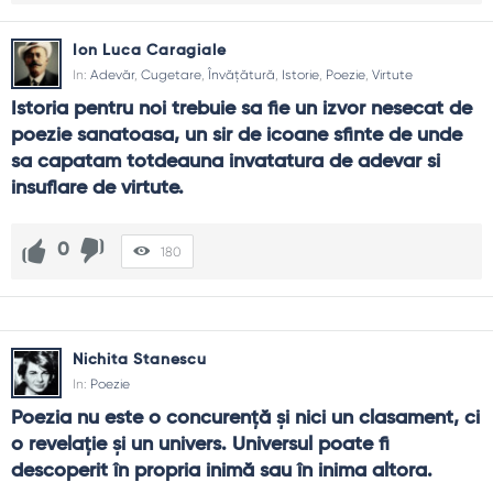
Ion Luca Caragiale
In:
Adevăr
,
Cugetare
,
Învățătură
,
Istorie
,
Poezie
,
Virtute
Istoria pentru noi trebuie sa fie un izvor nesecat de 
poezie sanatoasa, un sir de icoane sfinte de unde 
sa capatam totdeauna invatatura de adevar si 
insuflare de virtute.
0
180
Nichita Stanescu
In:
Poezie
Poezia nu este o concurenţă şi nici un clasament, ci 
o revelaţie şi un univers. Universul poate fi 
descoperit în propria inimă sau în inima altora.