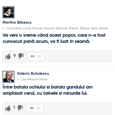
Martha Bibescu
In:
Conștiință
,
Lume
,
Minune
,
Muzică
,
Națiune
,
Sfârșit
,
Tăcere
,
Țară
,
Vreme
Va veni o vreme când acest popor, care n-a fost 
cunoscut pană acum, va fi luat în seamă.
9
233
Valeriu Butulescu
In:
Cer
,
Minune
,
Mister
Între bataia ochiului si bataia gandului am 
amplasat cerul, cu tainele si minunile lui.
1
201