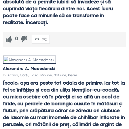
absolută de a permite iubirii să invadeze și să 
cuprindă viața fiecăruia dintre noi. Acest lucru 
poate face ca minunile să se transforme în 
realitate. Încercați.
0
192
Alexandru A. Macedonski
In:
Acasă
,
Cărți
,
Casă
,
Minune
,
Națiune
,
Pietre
Încolo, aşa era peste tot odaia de primire, iar tot la 
fel se înfăţişa şi cea din uliţa Nemţilor-cu-coadă, 
cu mica osebire că în păreţii ei se află un ocol de 
firide, cu perdele de borangic cusute în mătăsuri şi 
fluturi, prin crăpătura căror se zăreau ori ciubuce 
de iasomie cu mari imomele de chihlibar înflorate în 
peruzele, ori mătănii de preţ, călimări de argint de 