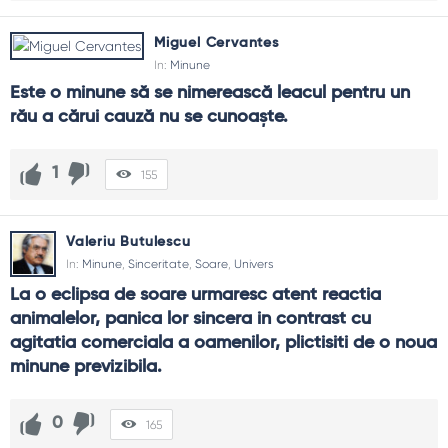
Miguel Cervantes
In:
Minune
Este o minune să se nimerească leacul pentru un 
rău a cărui cauză nu se cunoaște.
1
155
Valeriu Butulescu
In:
Minune
,
Sinceritate
,
Soare
,
Univers
La o eclipsa de soare urmaresc atent reactia 
animalelor, panica lor sincera in contrast cu 
agitatia comerciala a oamenilor, plictisiti de o noua 
minune previzibila.
0
165