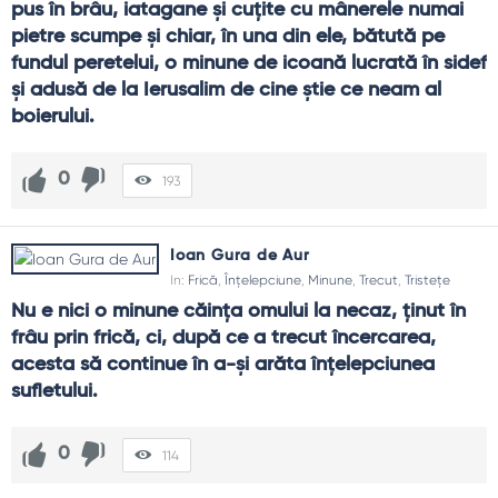
pus în brâu, iatagane şi cuţite cu mânerele numai 
pietre scumpe şi chiar, în una din ele, bătută pe 
fundul peretelui, o minune de icoană lucrată în sidef 
şi adusă de la Ierusalim de cine ştie ce neam al 
boierului.
0
193
Ioan Gura de Aur
In:
Frică
,
Înțelepciune
,
Minune
,
Trecut
,
Tristețe
Nu e nici o minune căinţa omului la necaz, ţinut în 
frâu prin frică, ci, după ce a trecut încercarea, 
acesta să continue în a-şi arăta înţelepciunea 
sufletului.
0
114