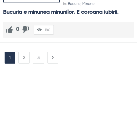
In:
Bucurie
,
Minune
Bucuria e minunea minunilor. E coroana iubirii.
0
180
1
2
3
Sidebar
Adv
250x250