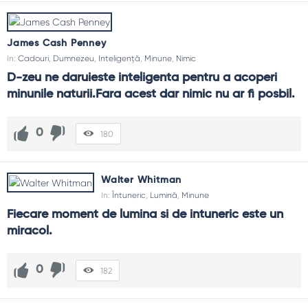
James Cash Penney
In:
Cadouri
,
Dumnezeu
,
Inteligență
,
Minune
,
Nimic
D-zeu ne daruieste inteligenta pentru a acoperi 
minunile naturii.Fara acest dar nimic nu ar fi posbil.
0
180
Walter Whitman
In:
Întuneric
,
Lumină
,
Minune
Fiecare moment de lumina si de intuneric este un 
miracol.
0
182