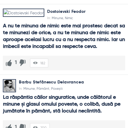
Dostoievski Feodor
In:
Minune
,
Nimic
A nu te minuna de nimic este mai prostesc decat sa 
te minunezi de orice, a nu te minuna de nimic este 
aproape acelasi lucru cu a nu respecta nimic. Iar un 
imbecil este incapabil sa respecte ceva.
1
182
Barbu Ștefănescu Delavrancea
In:
Minune
,
Pământ
,
Povești
La răspântia căilor singuratice, unde călătorul e 
minune şi glasul omului poveste, o colibă, dusă pe 
jumătate în pământ, stă locului neclintită.
1
200