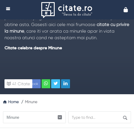
Citate despre Minune
Cita
Vrem sa avem parte de o minune in viata noastra, motiv
pentru care ajungem sa facem nenumarate lucruri pentru a
obtine asta. Gasesti aici cele mai frumoase
citate cu privire
la minune
, care iti vor arata ca minunile apar in viata
noastra atunci cand ne asteptam mai putin.
Citate celebre despre Minune
41
Citate
Facebook
Home
/
Minune