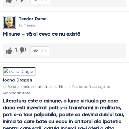
Teodor Dume
In:
Minune
Minune – să ai ceva ce nu există
1
201
Ioana Dragan
In:
Fericire
,
Inimă
,
Literatură
,
Lume
,
Minune
,
Realitate
,
Recunoștința
,
Responsabilitate
Literatura este o minune, o lume virtuala pe care 
daca esti inzestrat poti s-o transformi in realitate, 
poti s-o faci palpabila, poate sa devina dublul tau, 
inima ta care bate cu ecou in cititorul ala ipotetic 
pentru care scrii, caruia incerci sa-i oferi o alta 