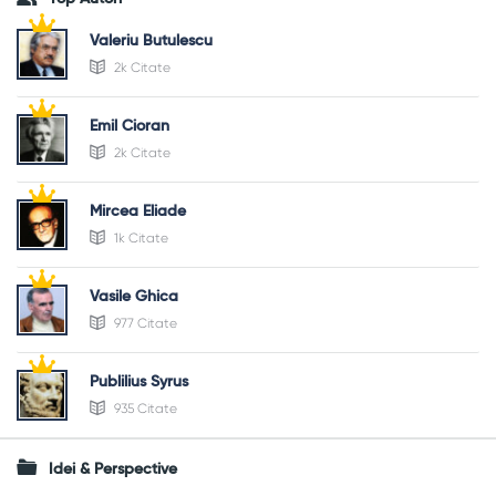
Valeriu Butulescu
2k Citate
Emil Cioran
2k Citate
Mircea Eliade
1k Citate
Vasile Ghica
977 Citate
Publilius Syrus
935 Citate
Idei & Perspective