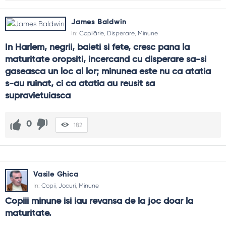
James Baldwin
In:
Copilărie
,
Disperare
,
Minune
In Harlem, negrii, baieti si fete, cresc pana la 
maturitate oropsiti, incercand cu disperare sa-si 
gaseasca un loc al lor; minunea este nu ca atatia 
s-au ruinat, ci ca atatia au reusit sa 
supravietuiasca
0
182
Vasile Ghica
In:
Copii
,
Jocuri
,
Minune
Copiii minune isi iau revansa de la joc doar la 
maturitate.