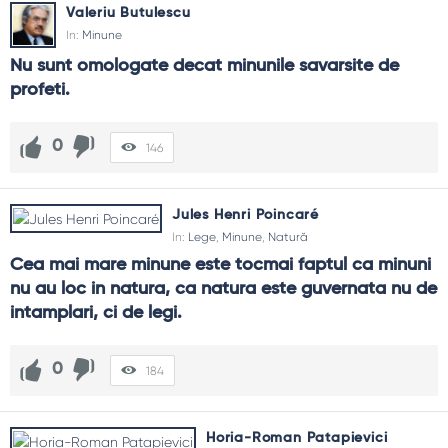
Valeriu Butulescu
In:
Minune
Nu sunt omologate decat minunile savarsite de 
profeti.
0
146
Jules Henri Poincaré
In:
Lege
,
Minune
,
Natură
Cea mai mare minune este tocmai faptul ca minuni 
nu au loc in natura, ca natura este guvernata nu de 
intamplari, ci de legi.
0
184
Horia-Roman Patapievici