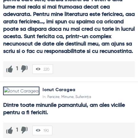
lume mai reala si mai frumoasa decat cea 
adevarata. Pentru mine literatura este fericirea, asa 
arata fericirea…, imi spun cu spaima ca oricand 
poate sa dispara daca nu mai cred cu tarie in lucrul 
acesta. Sunt fericita ca, printr-un complex 
necunoscut de date ale destinuli meu, am ajuns sa 
scriu si o fac cu responsabilitate si cu recunostinta.
1
220
Ionut Caragea
In:
Fericire
,
Minune
,
Suferința
Dintre toate minunile pamantului, am ales viciile 
pentru a fi fericiti.
1
190