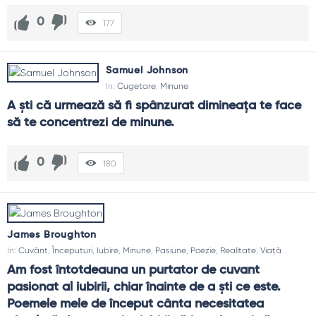
0
177
Samuel Johnson
In:
Cugetare
,
Minune
A ști că urmează să fi spânzurat dimineața te face 
să te concentrezi de minune.
0
180
James Broughton
In:
Cuvânt
,
Începuturi
,
Iubire
,
Minune
,
Pasiune
,
Poezie
,
Realitate
,
Viață
Am fost întotdeauna un purtator de cuvant 
pasionat al iubirii, chiar înainte de a ști ce este. 
Poemele mele de început cânta necesitatea 