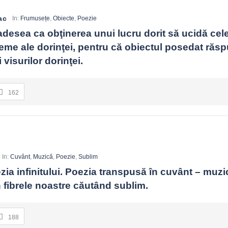
ac
In:
Frumusețe
,
Obiecte
,
Poezie
desea ca obţinerea unui lucru dorit să ucidă cele
me ale dorinţei, pentru că obiectul posedat răsp
 visurilor dorinţei.
162
In:
Cuvânt
,
Muzică
,
Poezie
,
Sublim
ia infinitului. Poezia transpusă în cuvânt – muzica
în fibrele noastre căutând sublim.
188