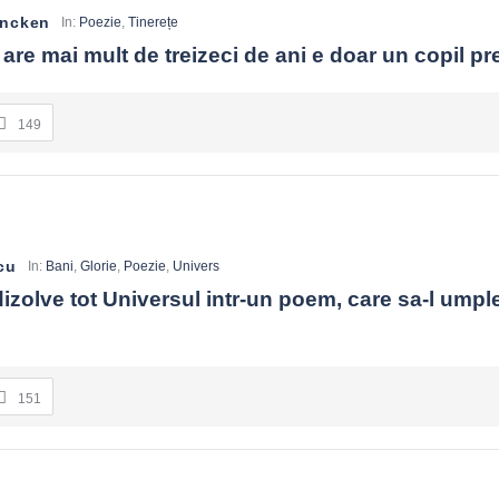
encken
In:
Poezie
,
Tinerețe
are mai mult de treizeci de ani e doar un copil pr
149
cu
In:
Bani
,
Glorie
,
Poezie
,
Univers
izolve tot Universul intr-un poem, care sa-l umple
151