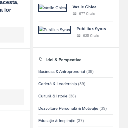
acesta, 
Vasile Ghica
 lor 
977 Citate
Publilius Syrus
935 Citate
Idei & Perspective
Business & Antreprenoriat
(38)
Carieră & Leadership
(39)
Cultură & Istorie
(38)
Dezvoltare Personală & Motivație
(39)
Educație & Inspirație
(37)