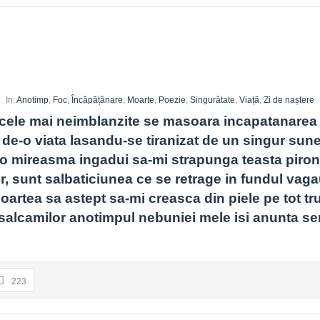
In:
Anotimp
,
Foc
,
Încăpățânare
,
Moarte
,
Poezie
,
Singurătate
,
Viață
,
Zi de naștere
e cele mai neimblanzite se masoara incapatanarea
de-o viata lasandu-se tiranizat de un singur sune
 o mireasma ingadui sa-mi strapunga teasta pironu
 sunt salbaticiunea ce se retrage in fundul vagau
ii de scriere.
 tine.
artea sa astept sa-mi creasca din piele pe tot tru
 salcamilor anotimpul nebuniei mele isi anunta se
 imagine precisă, un adevăr spus fără stridență. Dacă rămâne după lec
223
că?
te, jurnaling. Abstractul devine busolă când îl legi de un gest mic.