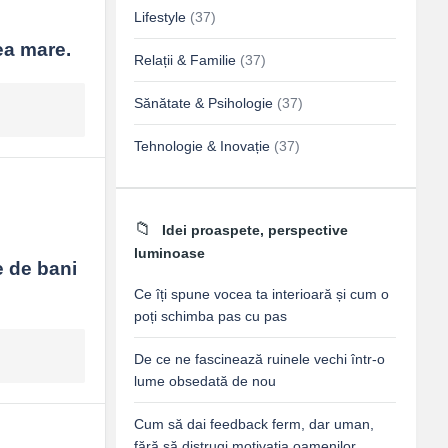
Lifestyle
(37)
ea mare.
Relații & Familie
(37)
Sănătate & Psihologie
(37)
Tehnologie & Inovație
(37)
Idei proaspete, perspective
luminoase
 de bani 
Ce îți spune vocea ta interioară și cum o
poți schimba pas cu pas
De ce ne fascinează ruinele vechi într-o
lume obsedată de nou
Cum să dai feedback ferm, dar uman,
fără să distrugi motivația oamenilor