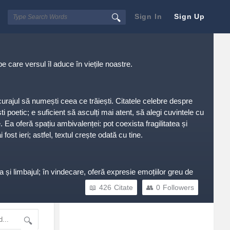
Sign In
Sign Up
e care versul îl aduce în viețile noastre.
 curajul să numești ceea ce trăiești. Citatele celebre despre
i poetic; e suficient să asculți mai atent, să alegi cuvintele cu
 Ea oferă spațiu ambivalenței: pot coexista fragilitatea și
 fost ieri; astfel, textul crește odată cu tine.
a și limbajul; în vindecare, oferă expresie emoțiilor greu de
os.Practicul nu este opusul poeziei. Din contră: un birou, o
426
Citate
0
Followers
mai prezent în ea.
Sidebar
Adv