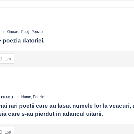
In:
Onoare
,
Poeți
,
Poezie
 poezia datoriei.
179
drescu
In:
Nume
,
Poezie
ai rari poetii care au lasat numele lor la veacuri, a
a care s-au pierdut in adancul uitarii.
159