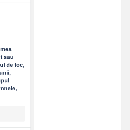
250x250
 mea 
t sau 
l de foc, 
nii, 
pul 
mnele, 
tură, e semn bun.