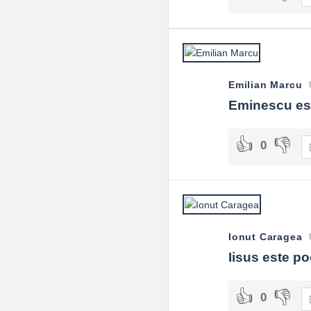
Emilian Marcu
Eminescu est
0
Ionut Caragea
Iisus este po
0