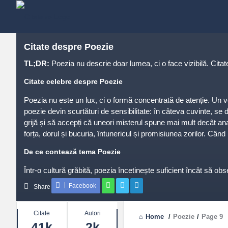
Citate despre Poezie
TL;DR:
Poezia nu descrie doar lumea, ci o face vizibilă. Citate
Citate celebre despre Poezie
Poezia nu este un lux, ci o formă concentrată de atenție. Un ver
poezie devin scurtături de sensibilitate: în câteva cuvinte, se d
grijă și să accepți că uneori misterul spune mai mult decât anal
forța, dorul și bucuria, întunericul și promisiunea zorilor. Când r
De ce contează tema Poezie
Într-o cultură grăbită, poezia încetinește suficient încât să ob
spus; în comunitate, creează limbaje comune. Citatele despre p
Facebook
Share
sală de clasă, o echipă care vorbește mai curat și simte mai n
Stats
Teme frecvente
Citate
Autori
Home
/
Poezie
/
Page 9
41k
2k