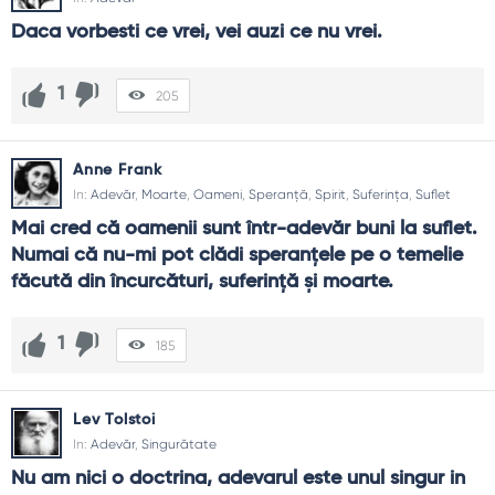
Adevărul doare uneori: merită?
Daca vorbesti ce vrei, vei auzi ce nu vrei.
Pe termen scurt poate durea; pe termen lung el vindecă.
Durerea utilă scurtează rătăcirea. Când e rostit cu grijă,
adevărul devine teren solid pentru încredere, creștere și
1
205
cooperare.
Anne Frank
In:
Adevăr
,
Moarte
,
Oameni
,
Speranță
,
Spirit
,
Suferința
,
Suflet
Mai cred că oamenii sunt într-adevăr buni la suflet. 
Numai că nu-mi pot clădi speranţele pe o temelie 
făcută din încurcături, suferinţă şi moarte.
1
185
Lev Tolstoi
In:
Adevăr
,
Singurătate
Nu am nici o doctrina, adevarul este unul singur in 