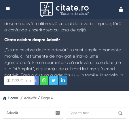
Citate despre Adevăr
Cita
TL;DR:
Adevărul nu este doar o constatare rece, ci
infrastructura încrederii și a libertății. Citatele celebre
despre adevăr calibrează curajul de a vorbi limpede, fără
a confunda sinceritatea cu lipsa de grijă.
Citate celebre despre Adevăr
„Citate celebre despre adevăr” nu sunt simple ornamente
morale, ci instrumente de navigație într-o lume
zgomotoasă. Ele ne reamintesc că adevărul nu e doar „ce
s-a întâmplat”, ci și curajul de a-l rosti la timp și în mod
potrivit. Fără o cultură a adevărului – în familie, în școală, în
1192
Citate
Facebook
instituții – înlocuim încrederea cu suspiciunea, iar
cooperarea cu mușuroaie de calcule tactice. Un citat bun
nu moralizează, ci luminează o intersecție: ce știu sigur, ce
Home
/
Adevăr
/
Page 4
presupun, cât pot verifica, cum comunic responsabil?
Adevărul nu e o armă, ci o punte. Spus brutal, poate răni;
ascuns perfid, rupe. Proba maturității este forma: franchețe
cu grijă, claritate fără umilire, fermitate fără spectacol.
Când greșim, adevărul corectiv scurtează suferința: