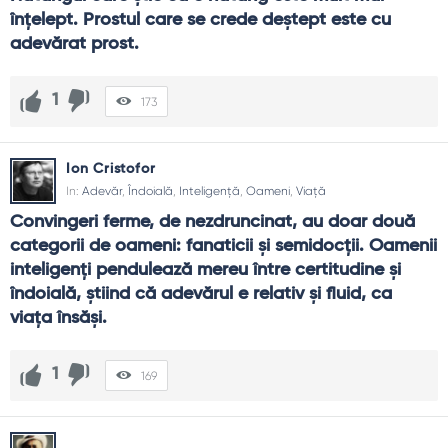
înţelept. Prostul care se crede deştept este cu 
adevărat prost.
1
173
Ion Cristofor
In:
Adevăr
,
Îndoială
,
Inteligență
,
Oameni
,
Viață
Convingeri ferme, de nezdruncinat, au doar două 
categorii de oameni: fanaticii şi semidocţii. Oamenii 
inteligenţi pendulează mereu între certitudine şi 
îndoială, ştiind că adevărul e relativ şi fluid, ca 
viaţa însăşi.
1
169