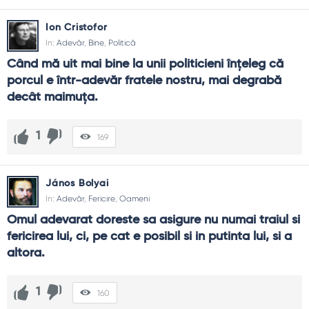
Ion Cristofor
In:
Adevăr
,
Bine
,
Politică
Când mă uit mai bine la unii politicieni înţeleg că 
porcul e într-adevăr fratele nostru, mai degrabă 
decât maimuţa.
1
169
János Bolyai
In:
Adevăr
,
Fericire
,
Oameni
Omul adevarat doreste sa asigure nu numai traiul si 
fericirea lui, ci, pe cat e posibil si in putinta lui, si a 
altora.
1
160