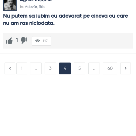
Agnes Repplier
In:
Adevăr
,
Râs
Nu putem sa iubim cu adevarat pe cineva cu care 
nu am ras niciodata.
1
197
1
…
3
4
5
…
60
Sidebar
Adv
250x250