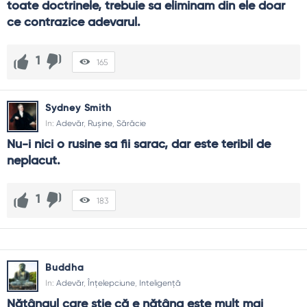
toate doctrinele, trebuie sa eliminam din ele doar 
ce contrazice adevarul.
1
165
Sydney Smith
In:
Adevăr
,
Rușine
,
Sărăcie
Nu-i nici o rusine sa fii sarac, dar este teribil de 
neplacut.
1
183
Buddha
In:
Adevăr
,
Înțelepciune
,
Inteligență
Nătângul care ştie că e nătâng este mult mai 