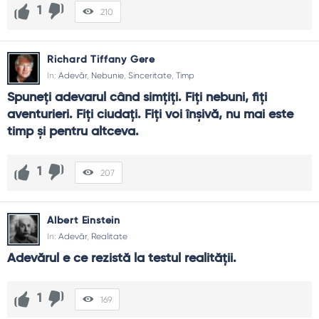
1
210
Richard Tiffany Gere
In:
Adevăr
,
Nebunie
,
Sinceritate
,
Timp
Spuneți adevarul când simțiți. Fiți nebuni, fiți 
aventurieri. Fiți ciudați. Fiți voi înșivă, nu mai este 
timp și pentru altceva.
1
207
Albert Einstein
In:
Adevăr
,
Realitate
Adevărul e ce rezistă la testul realităţii.
1
169