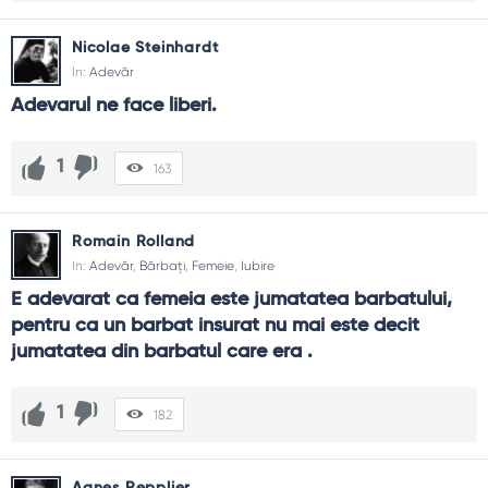
Nicolae Steinhardt
In:
Adevăr
Adevarul ne face liberi.
1
163
Romain Rolland
In:
Adevăr
,
Bărbați
,
Femeie
,
Iubire
E adevarat ca femeia este jumatatea barbatului, 
pentru ca un barbat insurat nu mai este decit 
jumatatea din barbatul care era .
1
182