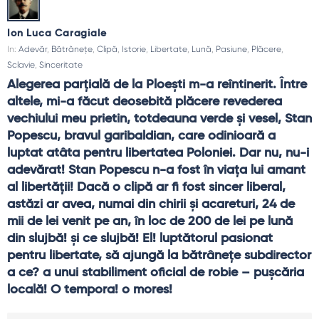
Ion Luca Caragiale
In:
Adevăr
,
Bătrânețe
,
Clipă
,
Istorie
,
Libertate
,
Lună
,
Pasiune
,
Plăcere
,
Sclavie
,
Sinceritate
Alegerea parţială de la Ploeşti m-a reîntinerit. Între 
altele, mi-a făcut deosebită plăcere revederea 
vechiului meu prietin, totdeauna verde şi vesel, Stan 
Popescu, bravul garibaldian, care odinioară a 
luptat atâta pentru libertatea Poloniei. Dar nu, nu-i 
adevărat! Stan Popescu n-a fost în viaţa lui amant 
al libertăţii! Dacă o clipă ar fi fost sincer liberal, 
astăzi ar avea, numai din chirii şi acareturi, 24 de 
mii de lei venit pe an, în loc de 200 de lei pe lună 
din slujbă! şi ce slujbă! El! luptătorul pasionat 
pentru libertate, să ajungă la bătrâneţe subdirector 
a ce? a unui stabiliment oficial de robie – puşcăria 
locală! O tempora! o mores!