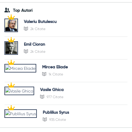
Top Autori
Valeriu Butulescu
2k Citate
Emil Cioran
2k Citate
Mircea Eliade
1k Citate
Vasile Ghica
977 Citate
Publilius Syrus
935 Citate