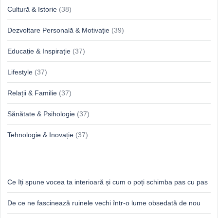
Cultură & Istorie
(38)
Dezvoltare Personală & Motivație
(39)
Educație & Inspirație
(37)
Lifestyle
(37)
Relații & Familie
(37)
Sănătate & Psihologie
(37)
Tehnologie & Inovație
(37)
Idei proaspete, perspective luminoase
Ce îți spune vocea ta interioară și cum o poți schimba pas cu pas
De ce ne fascinează ruinele vechi într-o lume obsedată de nou