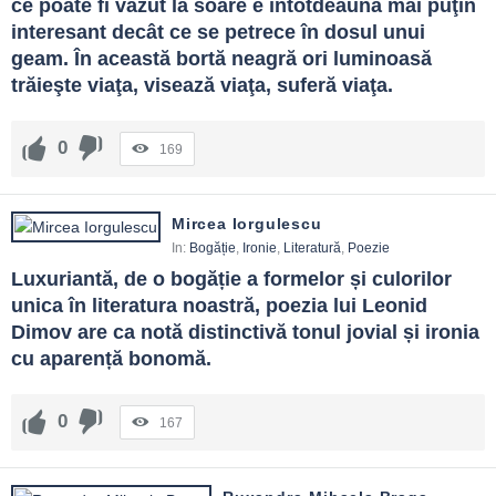
ce poate fi văzut la soare e întotdeauna mai puţin 
interesant decât ce se petrece în dosul unui 
geam. În această bortă neagră ori luminoasă 
trăieşte viaţa, visează viaţa, suferă viaţa.
0
169
Mircea Iorgulescu
In:
Bogăție
,
Ironie
,
Literatură
,
Poezie
Luxuriantă, de o bogăție a formelor și culorilor 
unica în literatura noastră, poezia lui Leonid 
Dimov are ca notă distinctivă tonul jovial și ironia 
cu aparență bonomă.
0
167