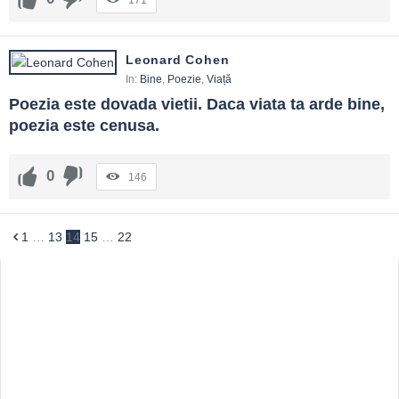
171
Leonard Cohen
In:
Bine
,
Poezie
,
Viață
Poezia este dovada vietii. Daca viata ta arde bine, 
poezia este cenusa.
0
146
1
…
13
14
15
…
22
Sidebar
Adv
250x250