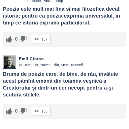
In:
Istorie
,
Poezie
,
Timp
Poezia este mult mai fina si mai filozofica decat 
istoria; pentru ca poezia exprima universalul, in 
timp ce istoria exprima particularul.
0
157
Emil Cioran
In:
Bine
,
Cer
,
Poezie
,
Rău
,
Stele
,
Toamnă
Bruma de poezie care, de bine, de rău, învăluie 
acest pămînt emană din toamna veşnică a 
Creatorului şi dintr-un cer necopt pentru a-şi 
scutura stelele.
0
155