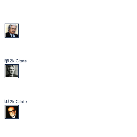
Top Autori
Valeriu Butulescu
2k Citate
Emil Cioran
2k Citate
Mircea Eliade