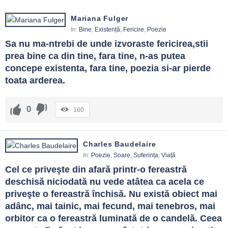
Mariana Fulger
In:
Bine
,
Existență
,
Fericire
,
Poezie
Sa nu ma-ntrebi de unde izvoraste fericirea,stii 
prea bine ca din tine, fara tine, n-as putea 
concepe existenta, fara tine, poezia si-ar pierde 
toata arderea.
0
160
Charles Baudelaire
In:
Poezie
,
Soare
,
Suferința
,
Viață
Cel ce priveşte din afară printr-o fereastră 
deschisă niciodată nu vede atâtea ca acela ce 
priveşte o fereastră închisă. Nu există obiect mai 
adânc, mai tainic, mai fecund, mai tenebros, mai 
orbitor ca o fereastră luminată de o candelă. Ceea 