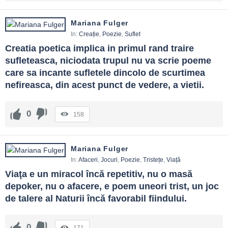
Mariana Fulger
In:
Creație
,
Poezie
,
Suflet
Creatia poetica implica in primul rand traire 
sufleteasca, niciodata trupul nu va scrie poeme 
care sa incante sufletele dincolo de scurtimea 
nefireasca, din acest punct de vedere, a vietii.
0
158
Mariana Fulger
In:
Afaceri
,
Jocuri
,
Poezie
,
Tristețe
,
Viață
Viaţa e un miracol încă repetitiv, nu o masă 
depoker, nu o afacere, e poem uneori trist, un joc 
de talere al Naturii încă favorabil fiindului.
0