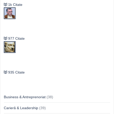
1k Citate
Vasile Ghica
977 Citate
Publilius Syrus
935 Citate
Idei & Perspective
Business & Antreprenoriat
(38)
Carieră & Leadership
(39)