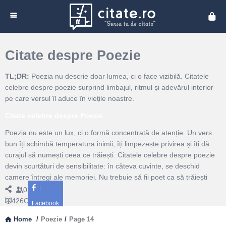
Cita
Citate despre Poezie
TL;DR:
Poezia nu descrie doar lumea, ci o face vizibilă. Citatele
celebre despre poezie surprind limbajul, ritmul și adevărul interior
pe care versul îl aduce în viețile noastre.
Citate celebre despre Poezie
Poezia nu este un lux, ci o formă concentrată de atenție. Un vers
bun îți schimbă temperatura inimii, îți limpezește privirea și îți dă
curajul să numești ceea ce trăiești. Citatele celebre despre poezie
devin scurtături de sensibilitate: în câteva cuvinte, se deschid
camere întregi ale memoriei. Nu trebuie să fii poet ca să trăiești
poetic; e suficient să asculți mai atent, să alegi cuvintele cu grijă și
0
Followers
să accepți că uneori misterul spune mai mult decât analiza
426
Citate
Facebook
rece.Poezia lucrează cu ritmul, metafora și liniștea dintre cuvinte.
Home
/
Poezie
/
Page 14
Ea oferă spațiu ambivalenței: pot coexista fragilitatea și forța, dorul