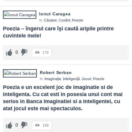
Ionut Caragea
In:
Căutare
,
Cuvânt
,
Poezie
Poezia – îngerul care îşi caută aripile printre 
cuvintele mele!
0
179
Robert Serban
In:
Imaginație
,
Inteligență
,
Jocuri
,
Poezie
Poezia e un excelent joc de imaginatie si de 
inteligenta. Cu cat esti in posesia unui cont mai 
serios in Banca Imaginatiei si a Inteligentei, cu 
atat jocul este mai spectaculos.
0
199